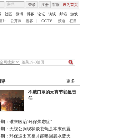
登录
注册
客服
设为首页
城
社区
微博
博客
论坛
访谈
邮箱
游戏
画片
公开课
播客
|
CCTV
频道
栏目
网评
更多
不戴口罩的元宵节彰显责
任
0期：谁来医治“环保焦虑症”
49期：无视公厕现状谈苍蝇是本末倒置
48期：环保逼出真相才能唤回碧水蓝天