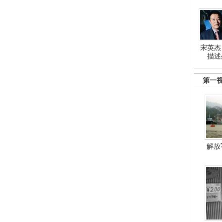
宋英杰
描述
第一
解放