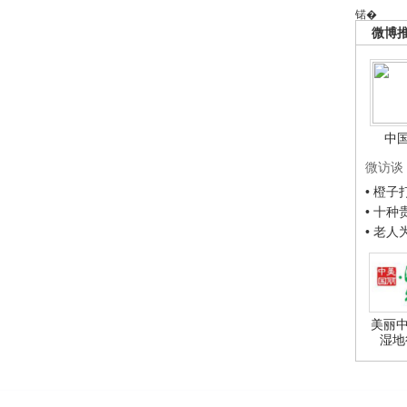
锘�
微博
中
微访谈
• 橙
• 十
• 老
美丽中
湿地