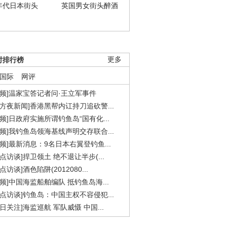
年代日本街头
英国男女街头醉酒
时排行榜
更多
国际
网评
视频]温家宝答记者问·王立军事件
东方夜新闻]香港黑帮内讧持刀追砍警...
视频]日政府实施所谓钓鱼岛“国有化...
视频]我钓鱼岛领海基线声明交存联合...
视频]最新消息：9名日本右翼登钓鱼...
焦点访谈]捍卫领土 绝不退让半步(...
点访谈]酒色陷阱(2012080...
视频]中国海监船舶编队 抵钓鱼岛海...
焦点访谈]钓鱼岛：中国主权不容侵犯...
今日关注]海监巡航 军队威慑 中国...