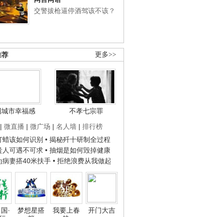
交警拔枪逼停酒驾该不该？
推荐
更多>>
国城市幸福感
不孝七宗罪
|
微直播
|
微广场
|
名人墙
|
排行榜
子打蜡该如何识别
• 揭秘歼十研制全过程
种贵人可遇不可求
• 抽烟是如何毁掉健康
人为病妻搭40米扶手
• 拒绝浪费从我做起
国·
梦想星搭
我要上春
开门大吉