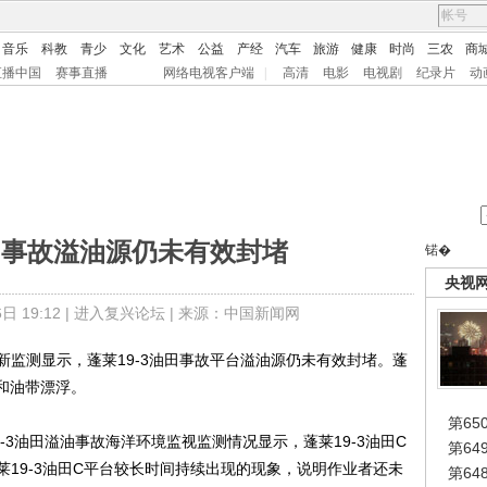
音乐
科教
青少
文化
艺术
公益
产经
汽车
旅游
健康
时尚
三农
商
直播中国
赛事直播
网络电视客户端
|
高清
电影
电视剧
纪录片
动
油田事故溢油源仍未有效封堵
锘�
央视
 19:12 |
进入复兴论坛
| 来源：中国新闻网
监测显示，蓬莱19-3油田事故平台溢油源仍未有效封堵。蓬
出和油带漂浮。
第65
3油田溢油事故海洋环境监视监测情况显示，蓬莱19-3油田C
第6
19-3油田C平台较长时间持续出现的现象，说明作业者还未
第6