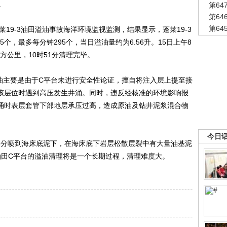
。
第6
第6
第6
9-3油田溢油事故海洋环境监视监测，结果显示，蓬莱19-3
个，最多每分钟295个，当日溢油量约为6.56升。15日上午8
平方公里，10时51分清理完毕。
主要是由于C平台未进行安全性论证，擅自将注入层上提至接
近该层位时遇到高压发生井涌。同时，违反经核准的环境影响报
井涌时表层套管下部地层承压过高，造成原油及钻井泥浆混合物
今日
分喷到海床底泥下，在海床底下岩层松散层裂中有大量油基泥
3油田C平台的溢油清理将是一个长期过程，清理难度大。