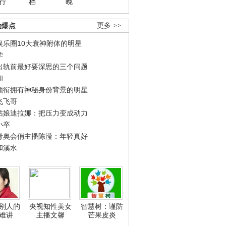
行
档
晚
劲爆点
更多 >>
娱乐圈10大衰神附体的明星
学
出轨前最好要深思的三个问题
和
领衔拥有神秘身份背景的明星
飞飞哥
姑娘迪拉娜：把压力变成动力
小卒
青奥会俏主播陈滢：年轻真好
和溪水
别人的
央视知性美女
智慧树：谨防
难讲
主播文馨
芒果皮炎