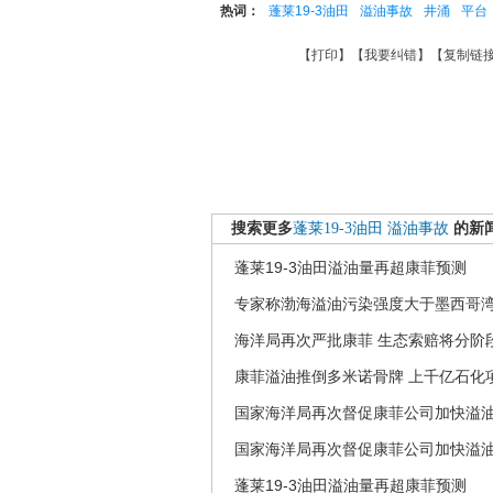
热词：
蓬莱19-3油田
溢油事故
井涌
平台
【
打印
】【
我要纠错
】【
复制链
搜索更多
蓬莱19-3油田
溢油事故
的新
蓬莱19-3油田溢油量再超康菲预测
专家称渤海溢油污染强度大于墨西哥
海洋局再次严批康菲 生态索赔将分阶
康菲溢油推倒多米诺骨牌 上千亿石化
国家海洋局再次督促康菲公司加快溢
国家海洋局再次督促康菲公司加快溢
蓬莱19-3油田溢油量再超康菲预测