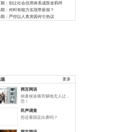
47期：别让社会信用体系成医改羁绊
46期：何时有能力实现带薪假？
45期：严控以人查房因何引热议
话题
更多
网言网语
病童候诊痛苦躺地无人让，
悲！
民声调查
您还看国足比赛吗？
网言网语