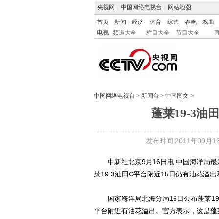
央视网
|
中国网络电视台
|
网站地图
首页
新闻
经济
体育
综艺
春晚
戏曲
电视
频道大全
栏目大全
节目大全
中国网络电视台
>
新闻台
>
中国图文
>
蓬莱19-3
发布时间:2011年09月16日
中新社北京9月16日电 中国海洋局最新
莱19-3油田C平台附近15日仍有油花溢
国家海洋局北海分局16日公布蓬莱19-
平台附近有油花溢出。官方表示，这是蓬莱