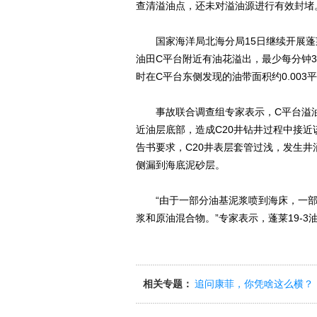
查清溢油点，还未对溢油源进行有效封堵
国家海洋局北海分局15日继续开展蓬莱1
油田C平台附近有油花溢出，最少每分钟35
时在C平台东侧发现的油带面积约0.003
事故联合调查组专家表示，C平台溢油
近油层底部，造成C20井钻井过程中接
告书要求，C20井表层套管过浅，发生
侧漏到海底泥砂层。
“由于一部分油基泥浆喷到海床，一部
浆和原油混合物。”专家表示，蓬莱19-
相关专题：
追问康菲，你凭啥这么横？