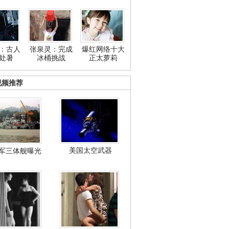
：古人
张泉灵：完成
爆红网络十大
处暑
冰桶挑战
正太萝莉
视频推荐
美国太空武器
军三体舰曝光