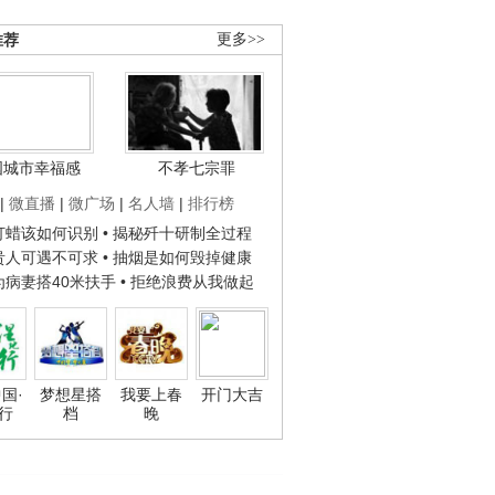
推荐
更多>>
国城市幸福感
不孝七宗罪
|
微直播
|
微广场
|
名人墙
|
排行榜
子打蜡该如何识别
• 揭秘歼十研制全过程
种贵人可遇不可求
• 抽烟是如何毁掉健康
人为病妻搭40米扶手
• 拒绝浪费从我做起
国·
梦想星搭
我要上春
开门大吉
行
档
晚