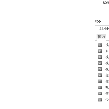
80
锘�
24小
国内
[
1
[
2
[
3
[
4
[
5
[
6
[焦
7
[
8
[
9
[
10