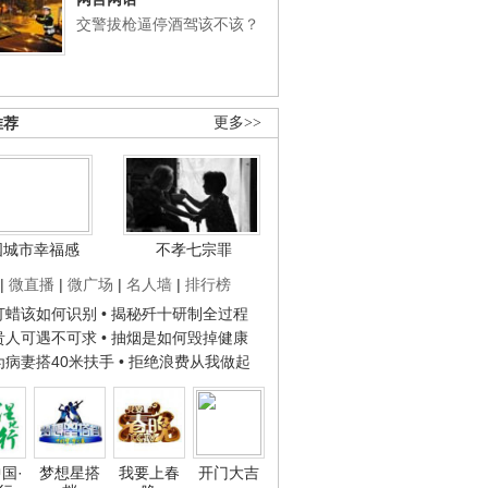
交警拔枪逼停酒驾该不该？
推荐
更多>>
国城市幸福感
不孝七宗罪
|
微直播
|
微广场
|
名人墙
|
排行榜
子打蜡该如何识别
• 揭秘歼十研制全过程
种贵人可遇不可求
• 抽烟是如何毁掉健康
人为病妻搭40米扶手
• 拒绝浪费从我做起
国·
梦想星搭
我要上春
开门大吉