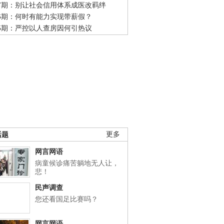
47期：别让社会信用体系成医改羁绊
46期：何时有能力实现带薪假？
45期：严控以人查房因何引热议
话题
更多
网言网语
病童候诊痛苦躺地无人让，
悲！
民声调查
您还看国足比赛吗？
网言网语