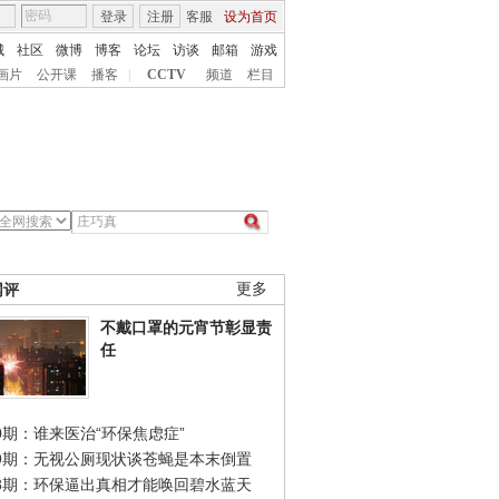
登录
注册
客服
设为首页
城
社区
微博
博客
论坛
访谈
邮箱
游戏
画片
公开课
播客
|
CCTV
频道
栏目
网评
更多
不戴口罩的元宵节彰显责
任
0期：谁来医治“环保焦虑症”
49期：无视公厕现状谈苍蝇是本末倒置
48期：环保逼出真相才能唤回碧水蓝天