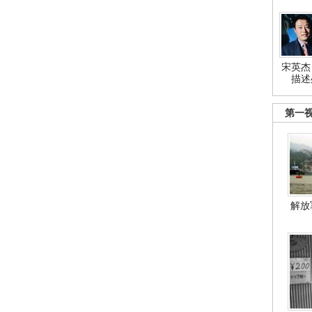
宋英杰
描述
第一
解放