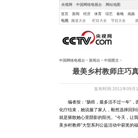
央视网
|
中国网络电视台
|
网站地图
首页
新闻
经济
体育
综艺
春晚
戏曲
电视
频道大全
栏目大全
节目大全
中国网络电视台
>
新闻台
>
中国图文
>
最美乡村教师庄巧
发布时间:2011年09月13
编者按：“肠癌，最多活不过一年”，
化疗结束，她说服了家人，毅然选择回到
就是驱散她心里阴影的阳光。”今天，让
美乡村教师”大型系列公益活动中获奖的