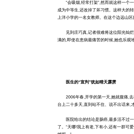
“会吸烟,经常打架”,然而就这样一个一
成为中等生,还改掉了坏习惯。这样大的
上洋小学的一名女教师。在这个边远山区的
见到庄巧真,记者很难将这位阳光灿烂
满的,即使在患病最痛苦的时候,她也乐观
医生的“宣判”犹如晴天霹雳
2006年春,开学的第一天,她就腹痛,
台上二十多天,直到站不住、说不出话来,
医院给出的结论是肠癌,最多活不过一年
了。“天哪!我上有老,下有小,还有一群可