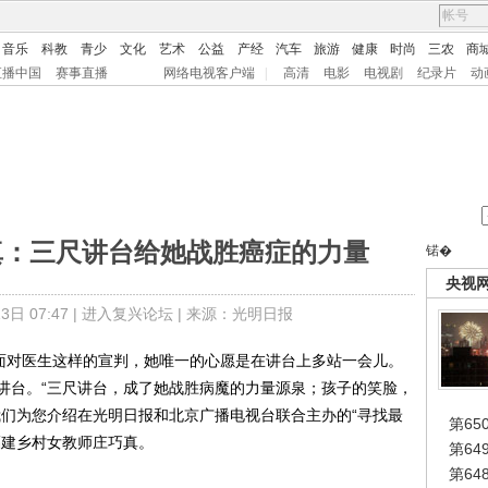
音乐
科教
青少
文化
艺术
公益
产经
汽车
旅游
健康
时尚
三农
商
直播中国
赛事直播
网络电视客户端
|
高清
电影
电视剧
纪录片
动
真：三尺讲台给她战胜癌症的力量
锘�
央视
日 07:47 |
进入复兴论坛
| 来源：光明日报
面对医生这样的宣判，她唯一的心愿是在讲台上多站一会儿。
讲台。“三尺讲台，成了她战胜病魔的力量源泉；孩子的笑脸，
我们为您介绍在光明日报和北京广播电视台联合主办的“寻找最
第65
福建乡村女教师庄巧真。
第6
第6