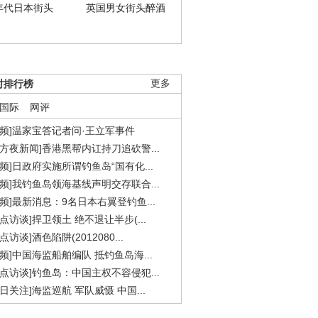
年代日本街头
英国男女街头醉酒
时排行榜
更多
国际
网评
视频]温家宝答记者问·王立军事件
东方夜新闻]香港黑帮内讧持刀追砍警...
视频]日政府实施所谓钓鱼岛“国有化...
视频]我钓鱼岛领海基线声明交存联合...
视频]最新消息：9名日本右翼登钓鱼...
焦点访谈]捍卫领土 绝不退让半步(...
点访谈]酒色陷阱(2012080...
视频]中国海监船舶编队 抵钓鱼岛海...
焦点访谈]钓鱼岛：中国主权不容侵犯...
今日关注]海监巡航 军队威慑 中国...