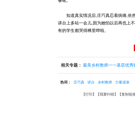
够呢。”
知道真实情况后,庄巧真忍着病痛,依然
讲台上多站一会儿,因为她怕以后再也上不
有的学生都哭得稀里哗啦。
相关专题：
最美乡村教师一一基层优秀
热词：
庄巧真
讲台
乡村教师
力量源泉
【
打印
】【
我要纠错
】【
复制链