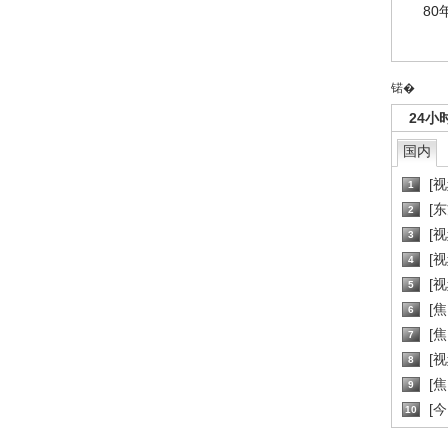
80
锘�
24小
国内
[
1
[
2
[
3
[
4
[
5
[
6
[焦
7
[
8
[
9
[
10