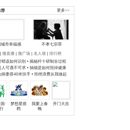
推荐
更多>>
国城市幸福感
不孝七宗罪
|
微直播
|
微广场
|
名人墙
|
排行榜
子打蜡该如何识别
• 揭秘歼十研制全过程
种贵人可遇不可求
• 抽烟是如何毁掉健康
人为病妻搭40米扶手
• 拒绝浪费从我做起
国·
梦想星搭
我要上春
开门大吉
行
档
晚