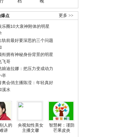
行
档
晚
劲爆点
更多 >>
娱乐圈10大衰神附体的明星
学
出轨前最好要深思的三个问题
和
领衔拥有神秘身份背景的明星
飞飞哥
姑娘迪拉娜：把压力变成动力
小卒
青奥会俏主播陈滢：年轻真好
和溪水
别人的
央视知性美女
智慧树：谨防
难讲
主播文馨
芒果皮炎