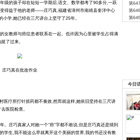
年级的孩子却在短短一学期后,语文、数学都考了90多分,一跃
第6
转变得益于他的老师——庄巧真,福建省漳州市南靖县奎洋中心
第6
第6
小学,她已经在三尺讲台上坚守了25年。
的女教师与癌症患者联系在一起。也许因为心里被学生占得满
地挺了过来。
庄巧真在批改作业
今日
去村医疗所打针抓药都不奏效,然而就这样,她依旧坚持在三尺讲
才去医院检查。
。庄巧真家人对她一个“癌”字都不敢说,但是庄巧真还是猜到
爱的学生,我不能这么早就离开这个美丽的世界,我的书还没有教