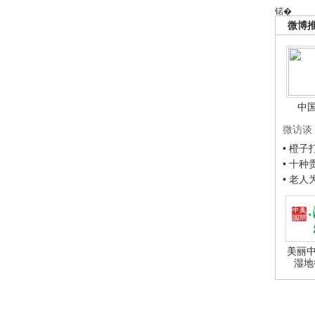
锘�
微博
中
微访谈
• 橙
• 十
• 老
美丽中
湿地