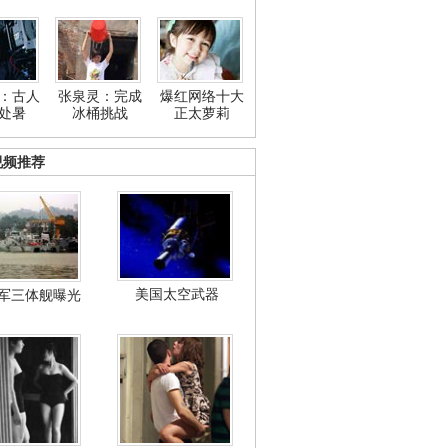
：古人
张泉灵：完成
爆红网络十大
处暑
冰桶挑战
正太萝莉
视频推荐
美国太空武器
军三体舰曝光