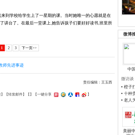
来到学校给学生上了一星期的课。当时她唯一的心愿就是在
了讲台了。在最后一堂课上,她告诉孩子们要好好读书,班里所
微博
1
2
3
下一页>>
教师先进事迹
中
微访谈
责任编辑：王玉西
• 橙
• 十
接
】【
转发邮件
】【
】
【一键分享
】
• 老
美丽中