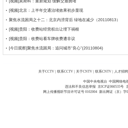
[视频]莫斯科：重新规划 缓解交通拥堵
[视频]北京：上半年交通治堵效果初步显现
聚焦水流困局之十二：北京内涝背后 绿地在减少（20110813）
[视频]贵阳：收费站经营权出让埋下祸根
[视频]贵阳：收费站看车牌收费遭非议
[今日观察]聚焦水流困局：追问城市“良心”(20110804)
关于CCTV
|
联系CCTV
|
关于CNTV
|
联系CNTV
|
人才招聘
中国中央电视台 中国网络电
违法和不良信息举报
京ICP证060535号
网上传播视听节目许可证号 0102004
新出网证（京）字0