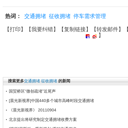
热词：
交通拥堵
征收拥堵
停车需求管理
【
打印
】【
我要纠错
】【
复制链接
】【
转发邮件
】
】
搜索更多
交通拥堵
征收拥堵
的新闻
国贸桥区“微创疏堵”近尾声
[晨光新视界]中国440多个城市高峰时段交通拥堵
《晨光新视界》 20110904
北京提出将研究制定交通拥堵收费方案