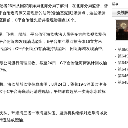
锘�
者26日从国家海洋局北海分局了解到，在北海分局监督、督
央视
C平台附近海床又发现新的油污(含油基泥浆)渗漏点，这些渗漏
至目前，C平台附近先后共发现渗漏点16个。
星、飞机、船舶、平台值守海监执法人员等多方的监视监测信
平台附近未发现油花溢出，B平台集油罩回抽液体16立方米，
油污溢出；C平台附近仍有油花持续溢出，附近海域发现油带。
第65
第6
第6
公司进行清理回收。截至24日，C平台附近海床累计回收油
第6
87%。
第6
第6
海监船舶监测信息表明，8月24日，蓬莱19-3油田监测海
位于C平台海底油污清理现场，平均浓度超第一类海水水质标
支队、环渤海三省一市海监队伍、监测机构继续对近岸海域及
污登陆或漂油。