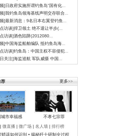
视频]日政府实施所谓钓鱼岛“国有化...
视频]我钓鱼岛领海基线声明交存联合...
视频]最新消息：9名日本右翼登钓鱼...
焦点访谈]捍卫领土 绝不退让半步(...
点访谈]酒色陷阱(2012080...
视频]中国海监船舶编队 抵钓鱼岛海...
焦点访谈]钓鱼岛：中国主权不容侵犯...
今日关注]海监巡航 军队威慑 中国...
推荐
更多>>
国城市幸福感
不孝七宗罪
|
微直播
|
微广场
|
名人墙
|
排行榜
子打蜡该如何识别
• 揭秘歼十研制全过程