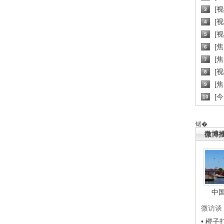
[
3
[
4
[
5
[
6
[焦
7
[
8
[
9
[
10
锘�
微博
中
微访谈
• 橙