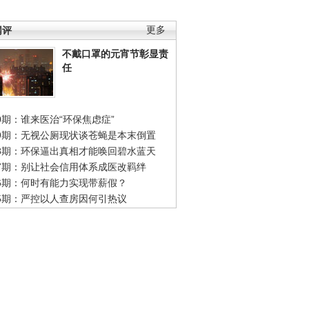
网评
更多
不戴口罩的元宵节彰显责
任
0期：谁来医治“环保焦虑症”
49期：无视公厕现状谈苍蝇是本末倒置
48期：环保逼出真相才能唤回碧水蓝天
47期：别让社会信用体系成医改羁绊
46期：何时有能力实现带薪假？
45期：严控以人查房因何引热议