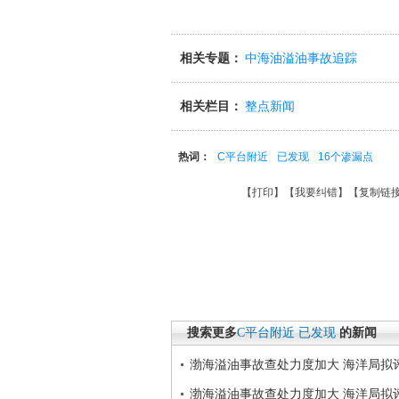
相关专题：
中海油溢油事故追踪
相关栏目：
整点新闻
热词：
C平台附近
已发现
16个渗漏点
【
打印
】【
我要纠错
】【
复制链
搜索更多
C平台附近
已发现
的新闻
渤海溢油事故查处力度加大 海洋局拟
渤海溢油事故查处力度加大 海洋局拟