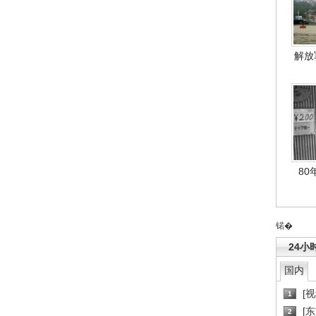
解放
80
锘�
24小
国内
[
1
[
2