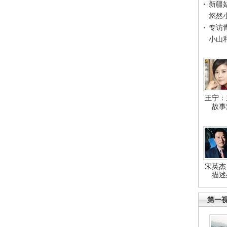
新疆
悠然
专访
小山
王宁：
故事
宋英杰
描述
第一