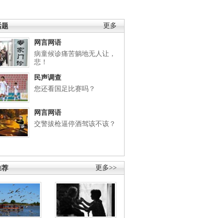
话题
更多
网言网语
病童候诊痛苦躺地无人让，
悲！
民声调查
您还看国足比赛吗？
网言网语
交警拔枪逼停酒驾该不该？
推荐
更多>>