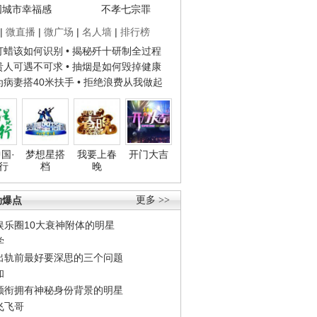
国城市幸福感
不孝七宗罪
|
微直播
|
微广场
|
名人墙
|
排行榜
子打蜡该如何识别
• 揭秘歼十研制全过程
种贵人可遇不可求
• 抽烟是如何毁掉健康
人为病妻搭40米扶手
• 拒绝浪费从我做起
国·
梦想星搭
我要上春
开门大吉
行
档
晚
劲爆点
更多 >>
娱乐圈10大衰神附体的明星
学
出轨前最好要深思的三个问题
和
领衔拥有神秘身份背景的明星
飞飞哥