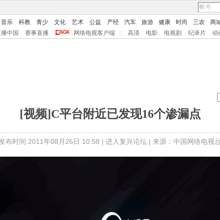
音乐
科教
青少
文化
艺术
公益
产经
汽车
旅游
健康
时尚
三农
商
直播中国
赛事直播
网络电视客户端
|
高清
电影
电视剧
纪录片
动
[视频]C平台附近已发现16个渗漏点
发布时间:2011年08月26日 10:58 |
进入复兴论坛
| 来源：中国网络电视