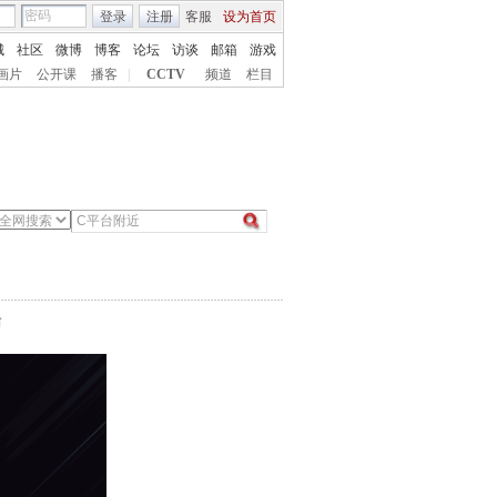
登录
注册
客服
设为首页
城
社区
微博
博客
论坛
访谈
邮箱
游戏
画片
公开课
播客
|
CCTV
频道
栏目
台