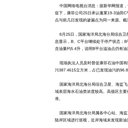
中国网络电视台消息：据新华网报道，记
促下，康菲公司25日承认蓬莱19-3油田
点与前几日发现的渗漏点为同一来源。截
8月25日，国家海洋局北海分局综合卫
息显示，B、C平台继续处于停产状态；B
含油量约5.4升，说明B平台溢油点仍有
现场执法人员及时督促康菲石油中国有限
污387.4615立方米，占已发现油污的96.
国家海洋局北海分局综合卫星、海监飞机、
域表层海水石油类浓度较高。高值区主要
准。
国家海洋局北海分局属各中心站、海监
陆岸区域进行巡视，近岸海域未发现新油