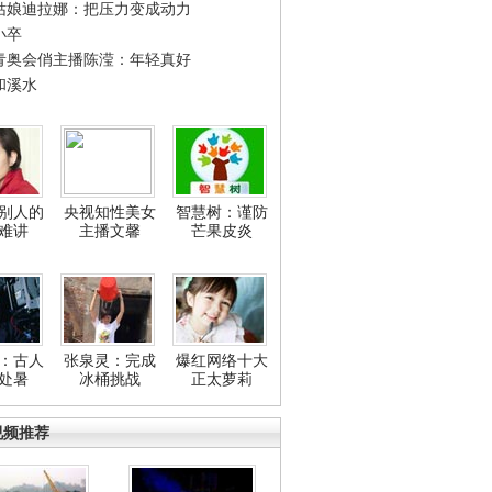
姑娘迪拉娜：把压力变成动力
小卒
青奥会俏主播陈滢：年轻真好
和溪水
别人的
央视知性美女
智慧树：谨防
难讲
主播文馨
芒果皮炎
：古人
张泉灵：完成
爆红网络十大
处暑
冰桶挑战
正太萝莉
视频推荐