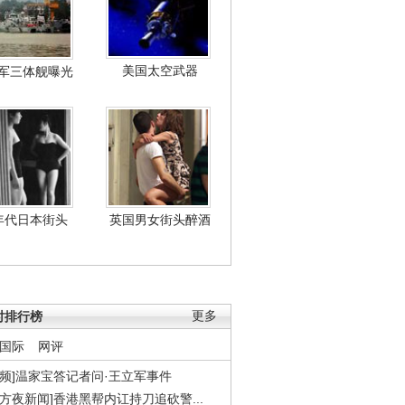
美国太空武器
军三体舰曝光
年代日本街头
英国男女街头醉酒
时排行榜
更多
国际
网评
视频]温家宝答记者问·王立军事件
东方夜新闻]香港黑帮内讧持刀追砍警...