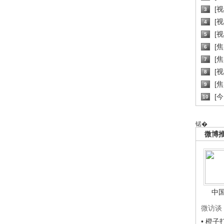
[
3
[
4
[
5
[
6
[焦
7
[
8
[
9
[
10
锘�
微博
中
微访谈
• 橙