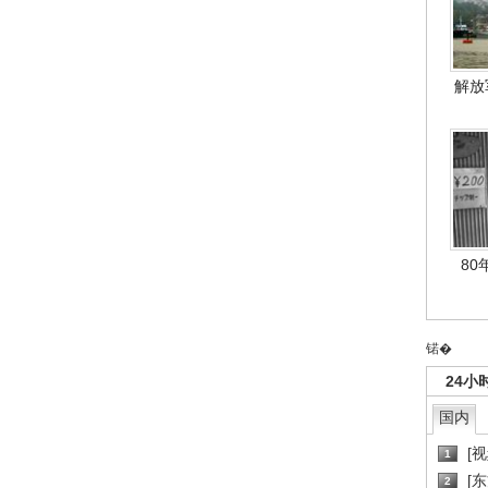
解放
80
锘�
24小
国内
[
1
[
2