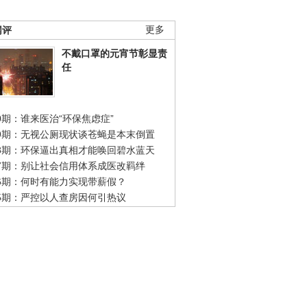
网评
更多
不戴口罩的元宵节彰显责
任
0期：谁来医治“环保焦虑症”
49期：无视公厕现状谈苍蝇是本末倒置
48期：环保逼出真相才能唤回碧水蓝天
47期：别让社会信用体系成医改羁绊
46期：何时有能力实现带薪假？
45期：严控以人查房因何引热议