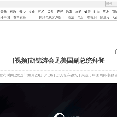
音乐
科教
青少
文化
艺术
公益
产经
汽车
旅游
健康
时尚
三农
商
直播中国
赛事直播
网络电视客户端
|
高清
电影
电视剧
纪录片
动
[视频]胡锦涛会见美国副总统拜登
发布时间:2011年08月20日 04:36 |
进入复兴论坛
| 来源：中国网络电视