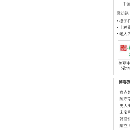
中
微访谈
• 橙
• 十
• 老
美丽中
湿地
博客
盘点
陈守
男人
宋宝
韩雪
陈立