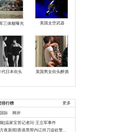
美国太空武器
军三体舰曝光
年代日本街头
英国男女街头醉酒
时排行榜
更多
国际
网评
视频]温家宝答记者问·王立军事件
东方夜新闻]香港黑帮内讧持刀追砍警...