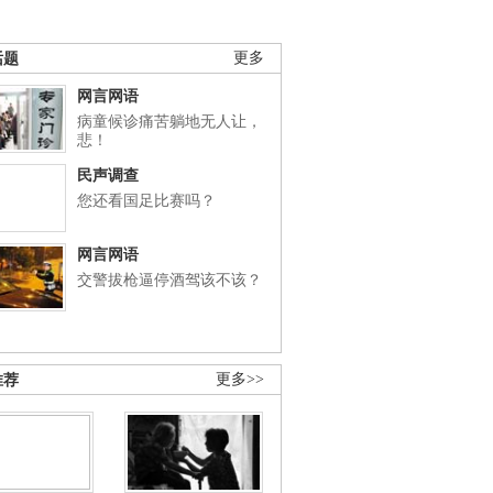
话题
更多
网言网语
病童候诊痛苦躺地无人让，
悲！
民声调查
您还看国足比赛吗？
网言网语
交警拔枪逼停酒驾该不该？
推荐
更多>>