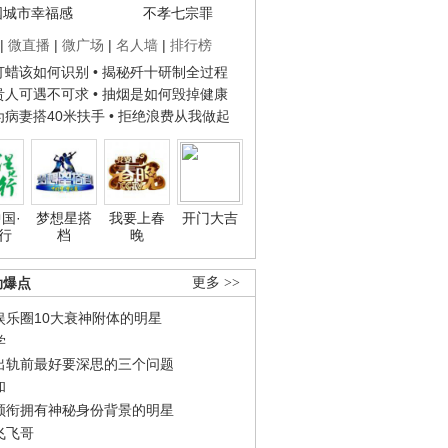
国城市幸福感
不孝七宗罪
|
微直播
|
微广场
|
名人墙
|
排行榜
子打蜡该如何识别
• 揭秘歼十研制全过程
种贵人可遇不可求
• 抽烟是如何毁掉健康
人为病妻搭40米扶手
• 拒绝浪费从我做起
国·
梦想星搭
我要上春
开门大吉
行
档
晚
劲爆点
更多 >>
娱乐圈10大衰神附体的明星
学
出轨前最好要深思的三个问题
和
领衔拥有神秘身份背景的明星
飞飞哥