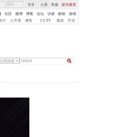
登录
注册
客服
设为首页
城
社区
微博
博客
论坛
访谈
邮箱
游戏
画片
公开课
播客
|
CCTV
频道
栏目
台