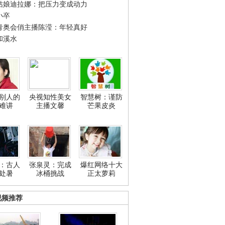
姑娘迪拉娜：把压力变成动力
小卒
青奥会俏主播陈滢：年轻真好
和溪水
别人的
央视知性美女
智慧树：谨防
难讲
主播文馨
芒果皮炎
：古人
张泉灵：完成
爆红网络十大
处暑
冰桶挑战
正太萝莉
视频推荐