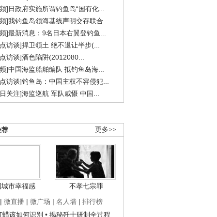
视频]日政府实施所谓钓鱼岛“国有化...
视频]我钓鱼岛领海基线声明交存联合...
视频]最新消息：9名日本右翼登钓鱼...
焦点访谈]捍卫领土 绝不退让半步(...
点访谈]酒色陷阱(2012080...
视频]中国海监船舶编队 抵钓鱼岛海...
焦点访谈]钓鱼岛：中国主权不容侵犯...
今日关注]海监巡航 军队威慑 中国...
推荐
更多>>
国城市幸福感
不孝七宗罪
|
微直播
|
微广场
|
名人墙
|
排行榜
子打蜡该如何识别
• 揭秘歼十研制全过程