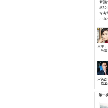
新疆
悠然
专访
小山
王宁：
故事
宋英杰
描述
第一