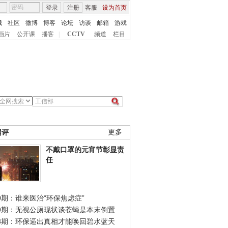
登录
注册
客服
设为首页
城
社区
微博
博客
论坛
访谈
邮箱
游戏
画片
公开课
播客
|
CCTV
频道
栏目
网评
更多
不戴口罩的元宵节彰显责
任
0期：谁来医治“环保焦虑症”
49期：无视公厕现状谈苍蝇是本末倒置
48期：环保逼出真相才能唤回碧水蓝天