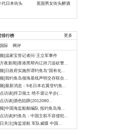
年代日本街头
英国男女街头醉酒
时排行榜
更多
国际
网评
视频]温家宝答记者问·王立军事件
东方夜新闻]香港黑帮内讧持刀追砍警...
视频]日政府实施所谓钓鱼岛“国有化...
视频]我钓鱼岛领海基线声明交存联合...
视频]最新消息：9名日本右翼登钓鱼...
焦点访谈]捍卫领土 绝不退让半步(...
点访谈]酒色陷阱(2012080...
视频]中国海监船舶编队 抵钓鱼岛海...
焦点访谈]钓鱼岛：中国主权不容侵犯...
今日关注]海监巡航 军队威慑 中国...