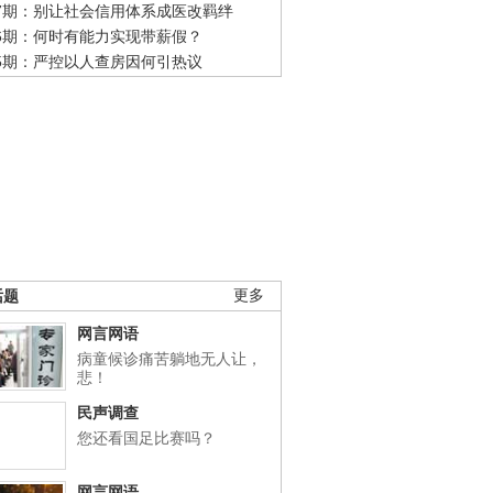
47期：别让社会信用体系成医改羁绊
46期：何时有能力实现带薪假？
45期：严控以人查房因何引热议
话题
更多
网言网语
病童候诊痛苦躺地无人让，
悲！
民声调查
您还看国足比赛吗？
网言网语