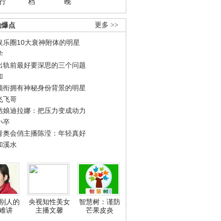
行
档
晚
劲爆点
更多 >>
娱乐圈10大衰神附体的明星
学
出轨前最好要深思的三个问题
和
领衔拥有神秘身份背景的明星
飞飞哥
姑娘迪拉娜：把压力变成动力
小卒
青奥会俏主播陈滢：年轻真好
和溪水
别人的
央视知性美女
智慧树：谨防
难讲
主播文馨
芒果皮炎