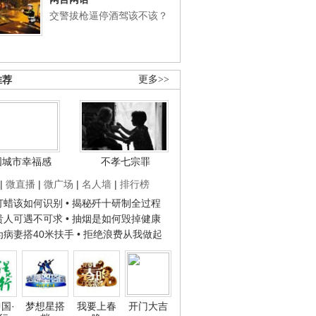
交警拔枪逼停酒驾该不该？
推荐
更多>>
国城市幸福感
不孝七宗罪
|
微直播
|
微广场
|
名人墙
|
排行榜
子打蜡该如何识别
• 揭秘歼十研制全过程
种贵人可遇不可求
• 抽烟是如何毁掉健康
人为病妻搭40米扶手
• 拒绝浪费从我做起
国·
梦想星搭
我要上春
开门大吉