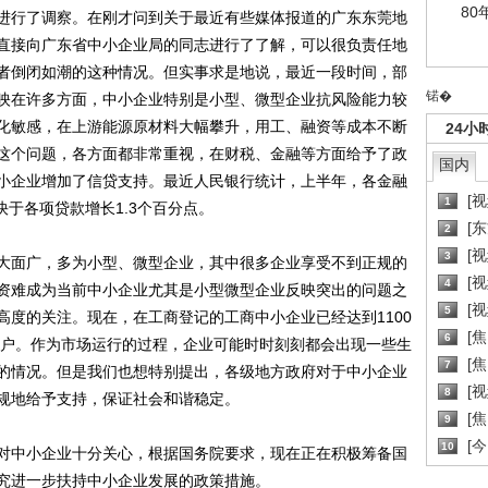
80
进行了调察。在刚才问到关于最近有些媒体报道的广东东莞地
直接向广东省中小企业局的同志进行了了解，可以很负责任地
者倒闭如潮的这种情况。但实事求是地说，最近一段时间，部
锘�
映在许多方面，中小企业特别是小型、微型企业抗风险能力较
化敏感，在上游能源原材料大幅攀升，用工、融资等成本不断
24小
这个问题，各方面都非常重视，在财税、金融等方面给予了政
国内
小企业增加了信贷支持。最近人民银行统计，上半年，各金融
[
1
快于各项贷款增长1.3个百分点。
[
2
[
3
大面广，多为小型、微型企业，其中很多企业享受不到正规的
[
4
资难成为当前中小企业尤其是小型微型企业反映突出的问题之
[
5
高度的关注。现在，在工商登记的工商中小企业已经达到1100
[
6
0万户。作为市场运行的过程，企业可能时时刻刻都会出现一些生
[焦
7
的情况。但是我们也想特别提出，各级地方政府对于中小企业
[
8
规地给予支持，保证社会和谐稳定。
[
9
[
10
中小企业十分关心，根据国务院要求，现在正在积极筹备国
究进一步扶持中小企业发展的政策措施。