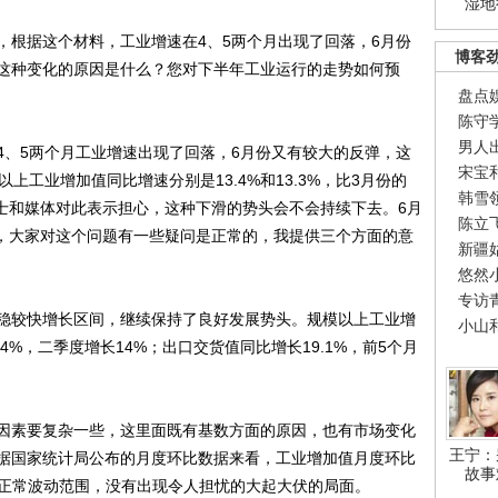
湿地
，根据这个材料，工业增速在4、5两个月出现了回落，6月份
博客
这种变化的原因是什么？您对下半年工业运行的走势如何预
盘点
陈守
男人
4、5两个月工业增速出现了回落，6月份又有较大的反弹，这
宋宝
上工业增加值同比增速分别是13.4%和13.3%，比3月份的
韩雪
人士和媒体对此表示担心，这种下滑的势头会不会持续下去。6月
陈立
%，大家对这个问题有一些疑问是正常的，我提供三个方面的意
新疆
悠然
专访
较快增长区间，继续保持了良好发展势头。规模以上工业增
小山
.4%，二季度增长14%；出口交货值同比增长19.1%，前5个月
因素要复杂一些，这里面既有基数方面的原因，也有市场变化
王宁：
据国家统计局公布的月度环比数据来看，工业增加值月度环比
故事
还处于正常波动范围，没有出现令人担忧的大起大伏的局面。