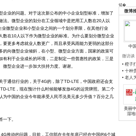
锘�
微博
型企业的问题。对于这次新公布的中小企业划型标准，增加了
做法。微型企业的划分在工业领域中是把用工人数在20人以
业企业微型企业和小型企业之间的一个划分界限，在其他行业
人数在10人以下作为微型企业的标准。为什么要划分微型企业
，要更多考虑就业人数更广，而且承受风雨能力更弱的这部分
中
多的向微型企业倾斜，在小型、微型企业方面，国家的政策可
微访谈
加有利于企业成长的环境，二是制定一些普惠性的政策，三是
• 橙
、微型企业进一步加大扶持力度。谢谢。
• 十
• 老
于通信行业的，关于4G的，除了TD-LTE，中国政府还会支
TD-LTE，现在预计什么时候能够发放4G的运营牌照。第二个
认为中国的企业今年能承受人民币兑美元多少升值？百分之几
美丽中
湿地
答一下。
以及4G推动的问题，目前，工信部在去年年底已经在中国的6个城