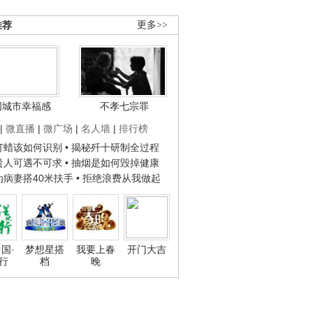
推荐
更多>>
国城市幸福感
不孝七宗罪
|
微直播
|
微广场
|
名人墙
|
排行榜
子打蜡该如何识别
• 揭秘歼十研制全过程
种贵人可遇不可求
• 抽烟是如何毁掉健康
人为病妻搭40米扶手
• 拒绝浪费从我做起
国·
梦想星搭
我要上春
开门大吉
行
档
晚