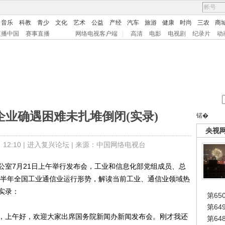
音乐
科教
青少
文化
艺术
公益
产经
汽车
旅游
健康
时尚
三农
商
直播中国
赛事直播
网络电视客户端
|
高清
电影
电视剧
纪录片
动
企业确遇困难未扎堆倒闭(实录)
锘�
央视
2:10 |
进入复兴论坛
| 来源：中国网络电视台
室7月21日上午举行发布会，工业和信息化部党组成员、总
年上半年全国工业通信业运行形势，解读当前工业、通信业领域热
实录：
第65
第6
，上午好，欢迎大家出席国务院新闻办新闻发布会。刚才我还
第6