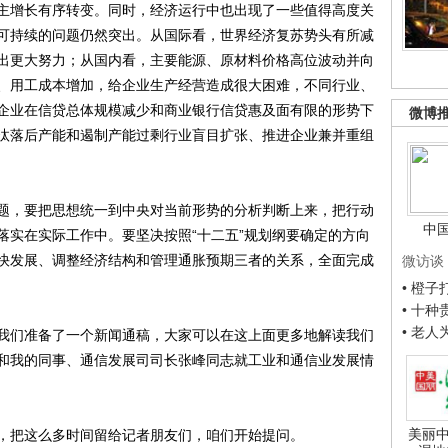
增长有序转变。同时，经济运行中也出现了一些值得高度关
可持续的问题仍然突出。从国际看，世界经济复苏势头有所减
出更大努力；从国内看，主要能源、原材料价格高位波动并向
、用工成本增加，给企业生产经营造成很大困难，不同行业、
企业在信贷总体规模减少和商业银行信贷惠及面有限的形势下
微博
汰落后产能和遏制产能过剩行业盲目扩张、推进企业兼并重组
，要把思想统一到中央对当前形势的分析判断上来，把行动
中
落实在实际工作中。要坚决按照“十二五”规划纲要确定的方向
快发展、调整经济结构和管理通胀预期三者的关系，全面完成
微访谈
• 橙
• 十
• 老
们准备了一个新闻通稿，大家可以在这上面更多地解读我们
和我的同事、通信发展司司长张峰同志就工业和通信业发展情
美丽中
，把这么多时间留给记者朋友们，咱们开始提问。