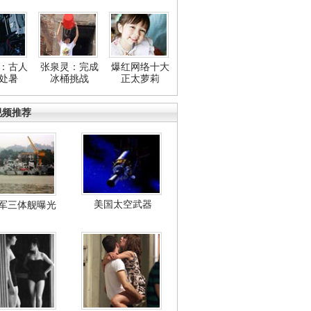
：古人
张泉灵：完成
爆红网络十大
处暑
冰桶挑战
正太萝莉
视频推荐
美国太空武器
军三体舰曝光