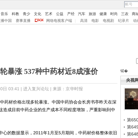
音乐
科教
青少
文化
艺术
公益
产经
汽车
旅游
健康
时尚
三农
商
直播中国
赛事直播
网络电视客户端
|
高清
电影
电视剧
纪录片
动
暴涨 537种中药材近8成涨价
锘�
央视
日 03:41 |
进入复兴论坛
| 来源：京华时报
中药材价格出现多轮暴涨。中国中药协会会长房书亭昨天在深
这造成目前中药企业的生产成本不同程度增加，严重影响到中
第65
第6
的数据显示，2011年1月至5月期间，中药材价格整体依旧
第6