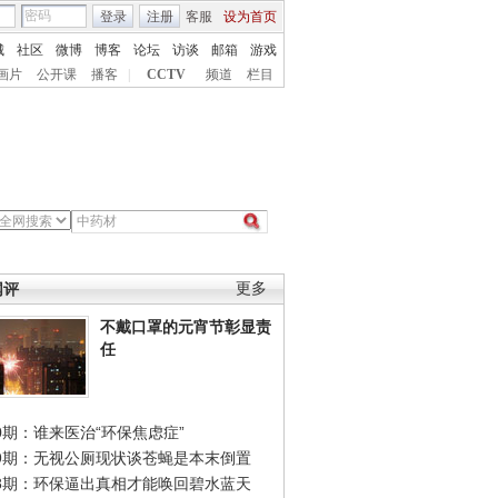
登录
注册
客服
设为首页
城
社区
微博
博客
论坛
访谈
邮箱
游戏
画片
公开课
播客
|
CCTV
频道
栏目
网评
更多
不戴口罩的元宵节彰显责
任
0期：谁来医治“环保焦虑症”
49期：无视公厕现状谈苍蝇是本末倒置
48期：环保逼出真相才能唤回碧水蓝天