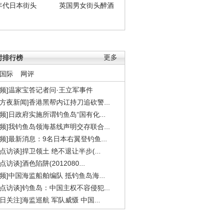
年代日本街头
英国男女街头醉酒
时排行榜
更多
国际
网评
视频]温家宝答记者问·王立军事件
东方夜新闻]香港黑帮内讧持刀追砍警...
视频]日政府实施所谓钓鱼岛“国有化...
视频]我钓鱼岛领海基线声明交存联合...
视频]最新消息：9名日本右翼登钓鱼...
焦点访谈]捍卫领土 绝不退让半步(...
点访谈]酒色陷阱(2012080...
视频]中国海监船舶编队 抵钓鱼岛海...
焦点访谈]钓鱼岛：中国主权不容侵犯...
今日关注]海监巡航 军队威慑 中国...