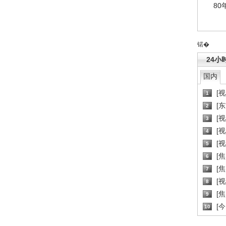
80
锘�
24小
国内
[
1
[
2
[
3
[
4
[
5
[
6
[焦
7
[
8
[
9
[
10