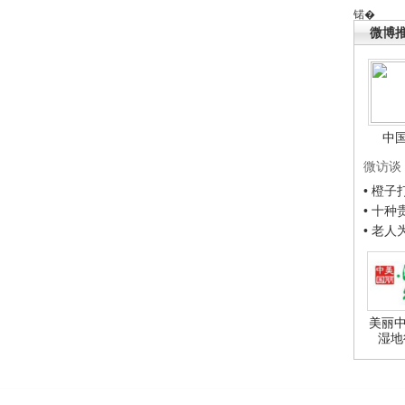
锘�
微博
中
微访谈
• 橙
• 十
• 老
美丽中
湿地