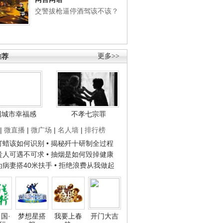
交警拔枪逼停酒驾该不该？
推荐
更多>>
国城市幸福感
不孝七宗罪
|
微直播
|
微广场
|
名人墙
|
排行榜
子打蜡该如何识别
• 揭秘歼十研制全过程
种贵人可遇不可求
• 抽烟是如何毁掉健康
人为病妻搭40米扶手
• 拒绝浪费从我做起
国·
梦想星搭
我要上春
开门大吉