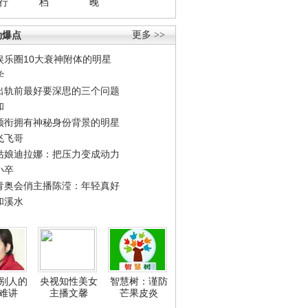
行
档
晚
劲爆点
更多 >>
娱乐圈10大衰神附体的明星
学
出轨前最好要深思的三个问题
和
领衔拥有神秘身份背景的明星
飞飞哥
姑娘迪拉娜：把压力变成动力
小卒
青奥会俏主播陈滢：年轻真好
和溪水
别人的
央视知性美女
智慧树：谨防
难讲
主播文馨
芒果皮炎