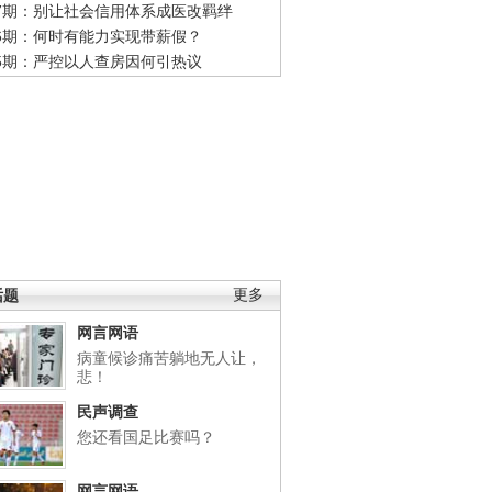
47期：别让社会信用体系成医改羁绊
46期：何时有能力实现带薪假？
45期：严控以人查房因何引热议
话题
更多
网言网语
病童候诊痛苦躺地无人让，
悲！
民声调查
您还看国足比赛吗？
网言网语