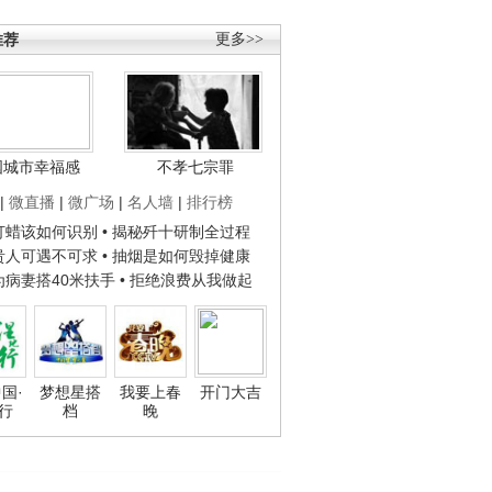
推荐
更多>>
国城市幸福感
不孝七宗罪
|
微直播
|
微广场
|
名人墙
|
排行榜
子打蜡该如何识别
• 揭秘歼十研制全过程
种贵人可遇不可求
• 抽烟是如何毁掉健康
人为病妻搭40米扶手
• 拒绝浪费从我做起
国·
梦想星搭
我要上春
开门大吉
行
档
晚