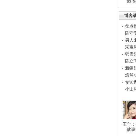
湿地
博客
盘点
陈守
男人
宋宝
韩雪
陈立
新疆
悠然
专访
小山
王宁：
故事