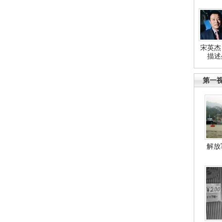
宋英杰
描述
第一
解放