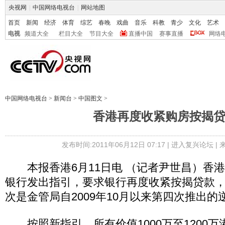
央视网
|
中国网络电视台
|
网站地图
首页
新闻
经济
体育
综艺
春晚
戏曲
音乐
科教
青少
文化
艺术
电视
频道大全
栏目大全
节目大全
直播中国
赛事直播
网络
中国网络电视台
>
新闻台
>
中国图文
>
香港再度收紧购房按揭
发布时间:2011年06月12日 07:17 |
进入复兴论坛
|
本报香港6月11日电 （记者尹世昌）香港
银行发出指引，要求银行再度收紧按揭贷款
次是金管局自2009年10月以来第四次推出
按照新指引，所有价值1000万至1200万