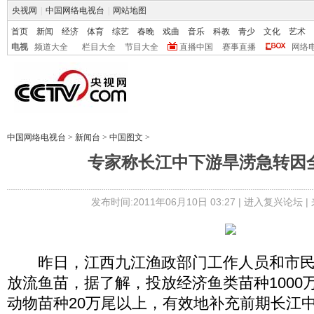
央视网
|
中国网络电视台
|
网站地图
首页
新闻
经济
体育
综艺
春晚
戏曲
音乐
科教
青少
文化
艺术
电视
频道大全
栏目大全
节目大全
直播中国
赛事直播
网络
中国网络电视台
>
新闻台
>
中国图文
>
专家称长江中下游旱涝急转因
发布时间:2011年06月10日 03:27 |
进入复兴论坛
|
昨日，江西九江渔政部门工作人员和市民
放流鱼苗，据了解，投放经济鱼类苗种1000
动物苗种20万尾以上，有效地补充前期长江