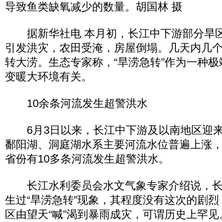
导致鱼类缺氧减少的数量。胡国林 摄
据新华社电 本月初，长江中下游部分旱区
引发洪灾，农田受淹，房屋倒塌。几天内几
转大涝。生态专家称，“旱涝急转”作为一种
变暖大环境有关。
10余条河流发生超警洪水
6月3日以来，长江中下游及以南地区迎来
鄱阳湖、洞庭湖水系主要河流水位普遍上涨
省份有10多条河流发生超警洪水。
长江水利委员会水文气象专家介绍说，长
生过“旱涝急转”现象，其程度没有这次的剧
区由望天“喊”渴到暴雨成灾，可谓历史上罕见