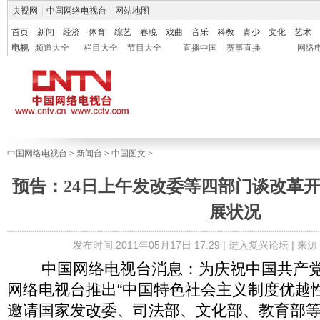
央视网
|
中国网络电视台
|
网站地图
首页
新闻
经济
体育
综艺
春晚
戏曲
音乐
科教
青少
文化
艺术
电视
频道大全
栏目大全
节目大全
直播中国
赛事直播
网络
中国网络电视台
>
新闻台
>
中国图文
>
预告：24日上午发改委等四部门谈改革
展状况
发布时间:2011年05月17日 17:29 |
进入复兴论坛
| 来
中国网络电视台消息：为庆祝中国共产党成
网络电视台推出“中国特色社会主义制度优越
邀请国家发改委、司法部、文化部、教育部