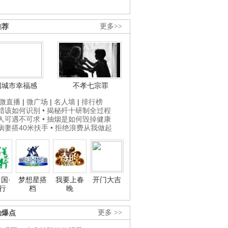
推荐
更多>>
国城市幸福感
不孝七宗罪
微直播
|
微广场
|
名人墙
|
排行榜
打蜡该如何识别
• 揭秘歼十研制全过程
贵人可遇不可求
• 抽烟是如何毁掉健康
为病妻搭40米扶手
• 拒绝浪费从我做起
国·
梦想星搭
我要上春
开门大吉
行
档
晚
劲爆点
更多 >>