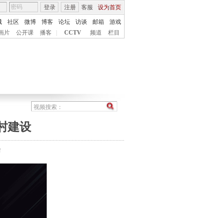
登录
注册
客服
设为首页
城
社区
微博
博客
论坛
访谈
邮箱
游戏
画片
公开课
播客
|
CCTV
频道
栏目
村建设
台