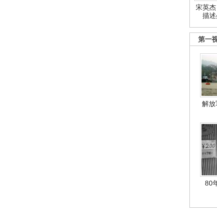
宋英杰
描述
第一
解放
80