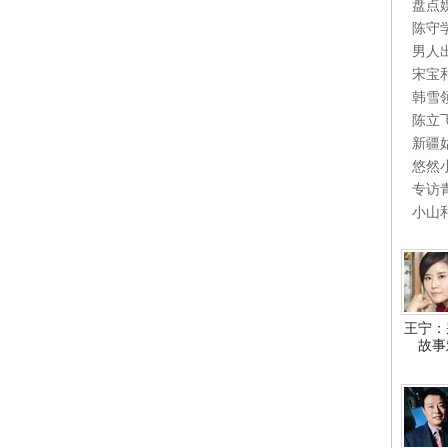
盘点
陈守
男人
宋宝
韩雪
陈立
新疆
悠然
专访
小山
王宁：
故事