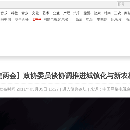
音乐
科教
青少
文化
艺术
公益
产经
汽车
旅游
健康
时尚
三农
商
直播中国
赛事直播
网络电视客户端
|
高清
电影
电视剧
纪录片
动
焦两会】政协委员谈协调推进城镇化与新农
发布时间:2011年03月05日 15:27 |
进入复兴论坛
| 来源：中国网络电视