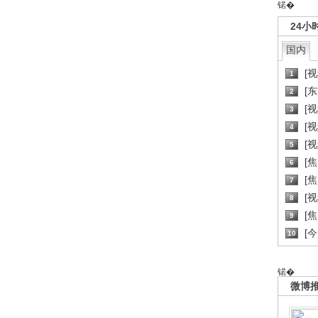
锘�
24小
国内
[
1
[
2
[
3
[
4
[
5
[
6
[焦
7
[
8
[
9
[
10
锘�
微博