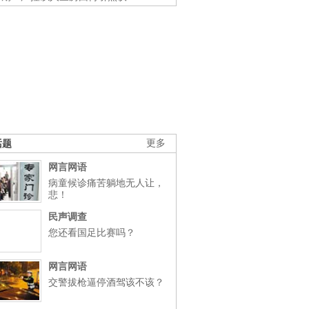
话题
更多
网言网语
病童候诊痛苦躺地无人让，
悲！
民声调查
您还看国足比赛吗？
网言网语
交警拔枪逼停酒驾该不该？