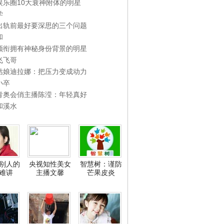
娱乐圈10大衰神附体的明星
学
出轨前最好要深思的三个问题
和
领衔拥有神秘身份背景的明星
飞飞哥
姑娘迪拉娜：把压力变成动力
小卒
青奥会俏主播陈滢：年轻真好
和溪水
别人的
央视知性美女
智慧树：谨防
难讲
主播文馨
芒果皮炎