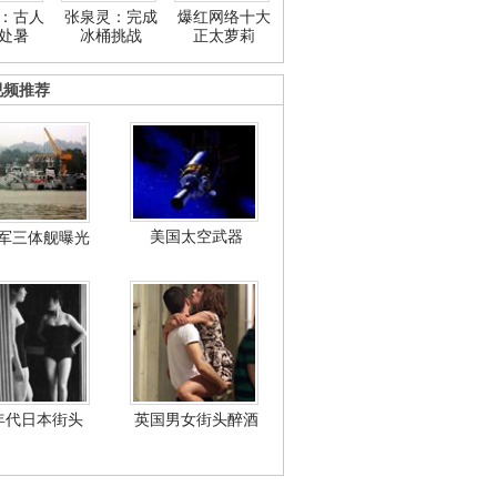
：古人
张泉灵：完成
爆红网络十大
处暑
冰桶挑战
正太萝莉
视频推荐
美国太空武器
军三体舰曝光
年代日本街头
英国男女街头醉酒