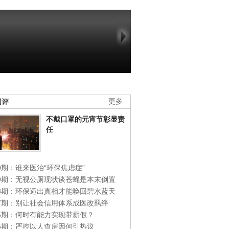
网评
更多
不戴口罩的元宵节彰显责
任
0期：谁来医治“环保焦虑症”
49期：无视公厕现状谈苍蝇是本末倒置
48期：环保逼出真相才能唤回碧水蓝天
47期：别让社会信用体系成医改羁绊
46期：何时有能力实现带薪假？
45期：严控以人查房因何引热议