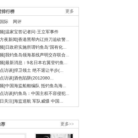
时排行榜
更多
国际
网评
视频]温家宝答记者问·王立军事件
东方夜新闻]香港黑帮内讧持刀追砍警...
视频]日政府实施所谓钓鱼岛“国有化...
视频]我钓鱼岛领海基线声明交存联合...
视频]最新消息：9名日本右翼登钓鱼...
焦点访谈]捍卫领土 绝不退让半步(...
点访谈]酒色陷阱(2012080...
视频]中国海监船舶编队 抵钓鱼岛海...
焦点访谈]钓鱼岛：中国主权不容侵犯...
今日关注]海监巡航 军队威慑 中国...
推荐
更多>>