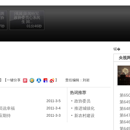
国两
[视频]新闻特写:
政协
政协委员心系民
生 回...
7秒
01分46秒
锘�
央视
】
【一键分享
】
责任编辑：刘岩
热词推荐
第65
政协委员
2011-3-5
第6
委员说幸福
推进城镇化
2011-3-4
第6
第6
回应期待
新农村建设
2011-3-3
第6
第6