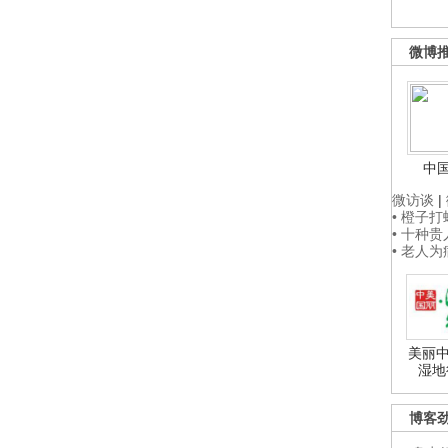
微博
中
微访谈
|
• 橙子
• 十种
• 老人
美丽中
湿地
博客