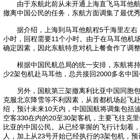
由于东航此前从未开通上海直飞马耳他航
撤离中国公民的任务，东航方面调集了最优
据介绍，上海到马耳他航程5千海里左右，
小时，回程需要11个小时。由于在马耳他机
确定因素，因此东航特意对机上餐食作了调
根据中国民航总局的统一安排，东航将持
少2架包机赴马耳他，总共接回2000多名中
另外，国航第三架撤离利比亚中国同胞包机
克服北京降雪等不利因素，从首都机场起飞
绍，预计未来10天内，中国国航将调集包括波音
空客330在内的20至30架客机，主要飞往克
比亚的中国公民。从已经掌握的飞行计划看，还
人，加上从23号开始已经执行的3架包机，预计