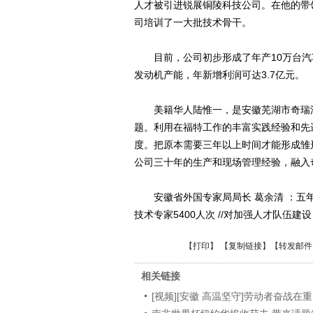
人才被引进锐展铜陵科技公司。在他的带
司培训了一大批技术骨干。
目前，公司初步形成了年产10万台汽车
发动机产能，年新增利润可达3.7亿元。
美籍华人陆惟一，是安徽芜湖市奇瑞汽
题。利用在福特工作的丰富实践经验和先
度。把原本需要三年以上时间才能形成雏
公司三十年的生产和现场管理经验，融入奇
安徽省外国专家局局长 葛余清 ：五年来
技术专家5400人次 //对加强人才队伍
【
打印
】 【
复制链接
】【
转发邮件
相关链接
[视频][安徽 高温坚守]劳动者奋战