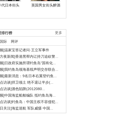
年代日本街头
英国男女街头醉酒
时排行榜
更多
国际
网评
视频]温家宝答记者问·王立军事件
东方夜新闻]香港黑帮内讧持刀追砍警...
视频]日政府实施所谓钓鱼岛“国有化...
视频]我钓鱼岛领海基线声明交存联合...
视频]最新消息：9名日本右翼登钓鱼...
焦点访谈]捍卫领土 绝不退让半步(...
点访谈]酒色陷阱(2012080...
视频]中国海监船舶编队 抵钓鱼岛海...
焦点访谈]钓鱼岛：中国主权不容侵犯...
今日关注]海监巡航 军队威慑 中国...