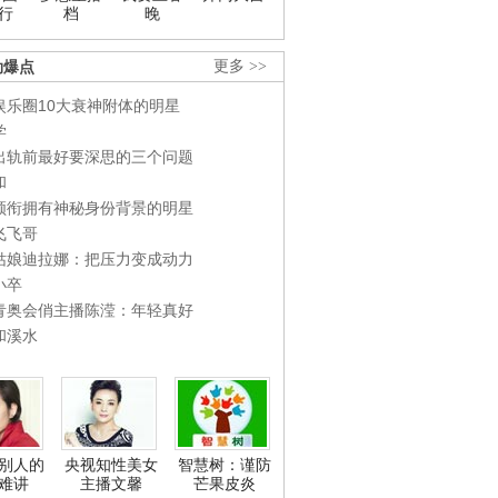
行
档
晚
劲爆点
更多 >>
娱乐圈10大衰神附体的明星
学
出轨前最好要深思的三个问题
和
领衔拥有神秘身份背景的明星
飞飞哥
姑娘迪拉娜：把压力变成动力
小卒
青奥会俏主播陈滢：年轻真好
和溪水
别人的
央视知性美女
智慧树：谨防
难讲
主播文馨
芒果皮炎