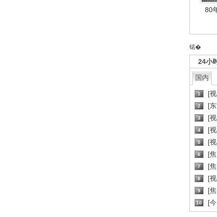
80
锘�
24小
国内
[
1
[
2
[
3
[
4
[
5
[
6
[焦
7
[
8
[
9
[
10