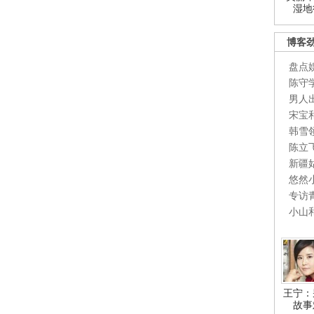
湿地
博客
盘点
陈守
男人
宋宝
韩雪
陈立
新疆
悠然
专访
小山
王宁：
故事