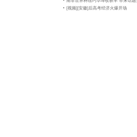
南非世界杯纽约华埠收获丰 带来话题
[视频][安徽]后高考经济火爆开场