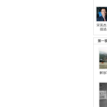
宋英杰
描述
第一
解放