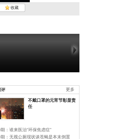
收藏
网评
更多
不戴口罩的元宵节彰显责
任
0期：谁来医治“环保焦虑症”
49期：无视公厕现状谈苍蝇是本末倒置