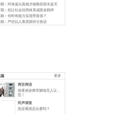
48期：环保逼出真相才能唤回碧水蓝天
47期：别让社会信用体系成医改羁绊
46期：何时有能力实现带薪假？
45期：严控以人查房因何引热议
话题
更多
网言网语
病童候诊痛苦躺地无人让，
悲！
民声调查
您还看国足比赛吗？