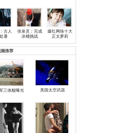
：古人
张泉灵：完成
爆红网络十大
处暑
冰桶挑战
正太萝莉
视频推荐
美国太空武器
军三体舰曝光