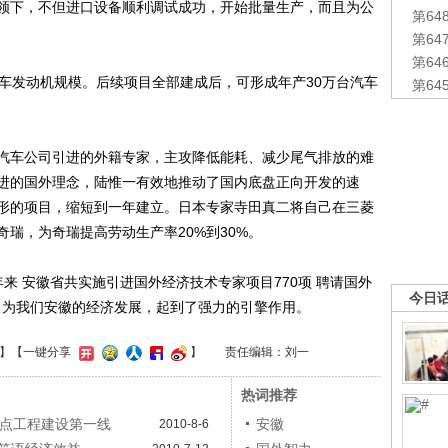
领下，不但进口设备顺利调试成功，开始批量生产，而且为公
第6
第6
第6
发动机规模。后续项目全部建成后，可形成年产30万台汽车
第6
车公司引进的外籍专家，主攻降低能耗、减少尾气排放的难
进的国外理念，陆惟一有效地推动了国内底盘正向开发的速
形的项目，缩短到一年建立。日本专家寺田真二将自己在三菱
瑞，为奇瑞提高劳动生产率20%到30%。
 安徽省共实施引进国外经济技术专家项目770项 聘请国外
今日
建设 为我们安徽的经济发展，起到了强力的引擎作用。
】
【一键分享
】
责任编辑：刘一
热词推荐
在重点工程建设第一线
安徽
2010-8-6