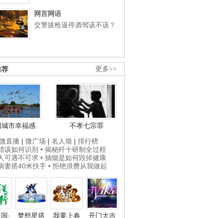
网言网语
交警拔枪逼停酒驾该不该？
推荐
更多>>
国城市幸福感
不孝七宗罪
微直播
|
微广场
|
名人墙
|
排行榜
打蜡该如何识别
• 揭秘歼十研制全过程
贵人可遇不可求
• 抽烟是如何毁掉健康
为病妻搭40米扶手
• 拒绝浪费从我做起
国·
梦想星搭
我要上春
开门大吉