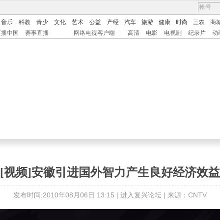
音乐
科教
青少
文化
艺术
公益
产经
汽车
旅游
健康
时尚
三农
商
直播中国
赛事直播
网络电视客户端
|
高清
电影
电视剧
纪录片
动
[视频]安徽引进国外智力产生良好经济效益
发布时间:2010年08月06日 13:15 |
进入复兴论坛
| 来源：CNTV