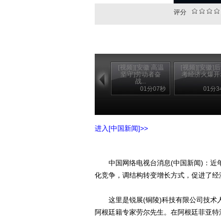
评分
[视频][安徽 高温
[视频][安徽]
坚守]劳动者奋
考经济火爆开
战...
01分07秒
01分3
进入[中国新闻]>>
中国网络电视台消息(中国新闻)：近年
化竞争，调结构转变增长方式，促进了经
这里是锐展(铜陵)科技有限公司技术
阿根廷籍专家劳尔先生。在阿根廷菲亚特