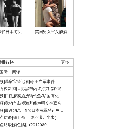
年代日本街头
英国男女街头醉酒
时排行榜
更多
国际
网评
视频]温家宝答记者问·王立军事件
东方夜新闻]香港黑帮内讧持刀追砍警...
视频]日政府实施所谓钓鱼岛“国有化...
视频]我钓鱼岛领海基线声明交存联合...
视频]最新消息：9名日本右翼登钓鱼...
焦点访谈]捍卫领土 绝不退让半步(...
点访谈]酒色陷阱(2012080...