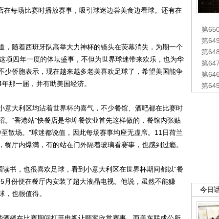
店在每场比赛时播放赛事，吸引球迷边尝美食边看球。还有在
第65
第6
道，随着西班牙队高举大力神杯的镜头在荧幕消失，为期一个
第6
，这项四年一度的体坛盛事，不但为世界球迷带来欢乐，也为华
第6
不少侨胞表示，现在越来越多老美喜欢足球了，希望美国能争
第6
94年那一届，并有助美国经济。
第6
意大利区均沾着世界杯的喜气，不少餐馆、酒吧都在比赛时
绍。“香港站”快餐店是华埠餐饮业首先这样做的，餐馆内张贴
分钟至散场。”球迷都说值，因此每场赛事均座无虚席。11日荷兰
，餐厅内爆满，有的站在门外隔着玻璃看赛事，也感到过瘾。
读书，也很喜欢足球，看到小意大利区在世界杯期间都以“餐
，5月份便在餐厅内安装了超大液晶电视。他说，虽然不能赚
今日
球，也很值得。
些酒楼在比赛期间打开电视让顾客欣赏赛事。而美东联成公所