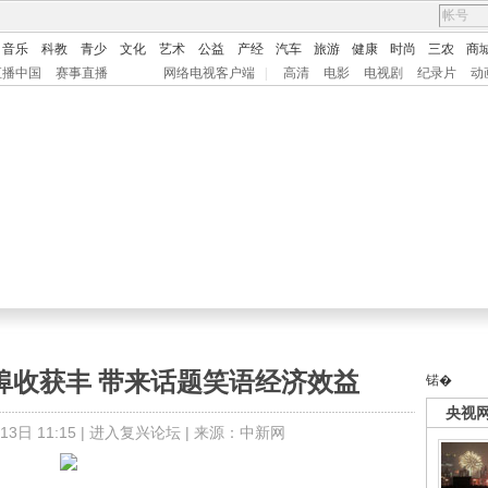
音乐
科教
青少
文化
艺术
公益
产经
汽车
旅游
健康
时尚
三农
商
直播中国
赛事直播
网络电视客户端
|
高清
电影
电视剧
纪录片
动
埠收获丰 带来话题笑语经济效益
锘�
央视
日 11:15 |
进入复兴论坛
| 来源：中新网