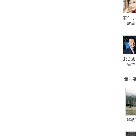
王宁：
故事
宋英杰
描述
第一
解放