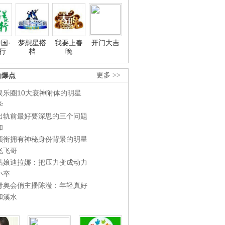
国·
梦想星搭
我要上春
开门大吉
行
档
晚
劲爆点
更多 >>
娱乐圈10大衰神附体的明星
学
出轨前最好要深思的三个问题
和
领衔拥有神秘身份背景的明星
飞飞哥
姑娘迪拉娜：把压力变成动力
小卒
青奥会俏主播陈滢：年轻真好
和溪水