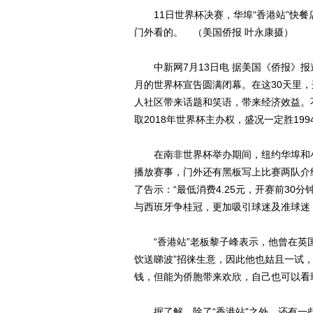
11日世界杯决赛，华埠“香港站”快餐
门外看的。 （美国侨报 叶永康摄）
中新网7月13日电 据美国《侨报》报
月的世界杯宣告圆满闭幕。在这30天里
人社区带来话题和笑语，带来经济效益。
取2018年世界杯主办权，盛况一定胜19
在南非世界杯举办期间，纽约华埠和小
播放赛事，门外还有黑板写上比赛两队介
了告示：“最低消费4.25元，开赛前30
与西班牙争桂冠，更加吸引球迷及准球迷
“香港站”老板黎子峰表示，他曾在英国
饮送睇波”招徕生意，因此他也姑且一试
钱，但能为侨胞带来欢欣，自己也可以看
据了解，除了“香港站”之外，还有一