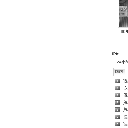
80
锘�
24小
国内
[
1
[
2
[
3
[
4
[
5
[
6
[焦
7