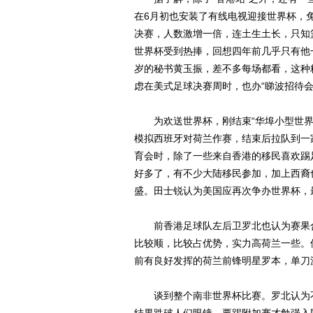
在6月初也安装了有线电视迎接世界杯，免
决赛，人数激增一倍，连土生土长，只知
世界杯受到热捧，回想四年前几乎只有他
岁的秘书黄玉振，差不多每场都看，这种
虑在美式足球决赛周时，也办“睇波招待会
为欢送世界杯，刚结束“华埠小型世界杯
模拟西班牙对荷兰作赛，结束后拉队到一
育会时，除了一些来自香港的移民喜欢踢
好多了，有不少大陆移民参加，加上西裔
盛。田士锐认为美国应再次争办世界杯，
前香港足球队左后卫罗北也认为赛果合
比较顺，比较占优势，实力高荷兰一些。
前有良好发挥的荷兰前锋明星罗本，单刀
谈到整个南非世界杯比赛。罗北认为不