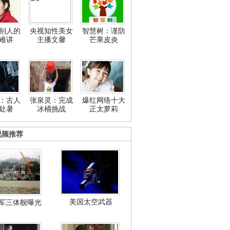
别人的
央视知性美女
智慧树：谨防
难讲
主播文馨
芒果皮炎
：古人
张泉灵：完成
爆红网络十大
处暑
冰桶挑战
正太萝莉
视频推荐
美国太空武器
军三体舰曝光