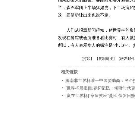
结果跌破人们眼镜。要踢附加赛才勉强入
兰，森巴军团上半场猛如虎，下半场病如
这一届借势让出来也说不定。
人们从报章新闻得知，赌世界杯的集团
发现在餐馆或会所准备看比赛时，有人就
所以，有人表示华人的赌注是“小儿科”。(
【
打印
】 【
复制链接
】【
转发邮件
相关链接
揭南非世界杯唯一中国赞助商：民企
[世界杯晨报]世界杯记忆：倾听时代
[赢在世界杯]“章鱼效应”蔓延 保罗日赚