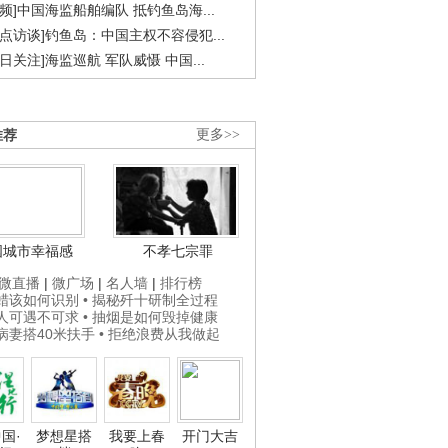
视频]中国海监船舶编队 抵钓鱼岛海...
焦点访谈]钓鱼岛：中国主权不容侵犯...
今日关注]海监巡航 军队威慑 中国...
推荐
更多>>
国城市幸福感
不孝七宗罪
微直播
|
微广场
|
名人墙
|
排行榜
打蜡该如何识别
• 揭秘歼十研制全过程
贵人可遇不可求
• 抽烟是如何毁掉健康
为病妻搭40米扶手
• 拒绝浪费从我做起
国·
梦想星搭
我要上春
开门大吉