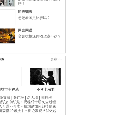
悲！
民声调查
您还看国足比赛吗？
网言网语
交警拔枪逼停酒驾该不该？
推荐
更多>>
国城市幸福感
不孝七宗罪
微直播
|
微广场
|
名人墙
|
排行榜
打蜡该如何识别
• 揭秘歼十研制全过程
贵人可遇不可求
• 抽烟是如何毁掉健康
为病妻搭40米扶手
• 拒绝浪费从我做起