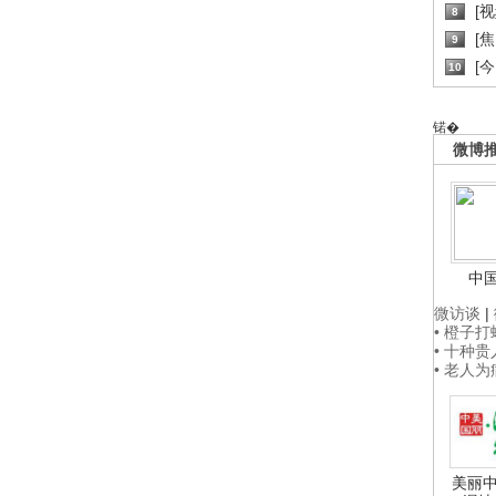
[
8
[
9
[
10
锘�
微博
中
微访谈
|
• 橙子
• 十种
• 老人
美丽中