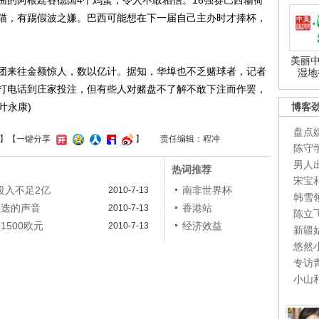
围的阿根廷吞德国4个鸡蛋，令人不敢相信。16强赛巴西输荷
猫，有踢假波之嫌。巴西可能想在下一届自己主办时才捧杯，
美丽中
来往金额惊人，数以亿计。据知，华埠也不乏赌球者，记者
湿地
打电话到庄家投注，但有些人对赌盘不了解不敢下注而作罢，
叶永康)
博客
盘点
】
【一键分享
】
责任编辑：程冲
陈守
男人
热词推荐
宋宝
投入不足2亿
南非世界杯
2010-7-13
韩雪
更迭的声音
香港站
2010-7-13
陈立
1500欧元
经济效益
2010-7-13
新疆
悠然
专访
小山