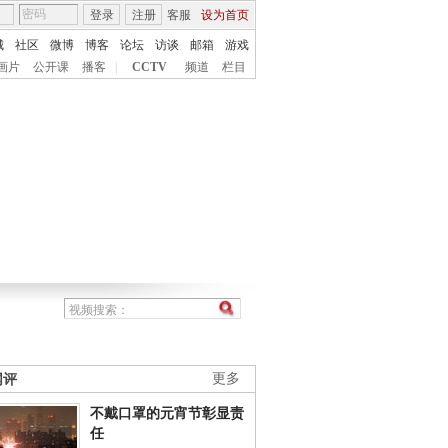
登录
注册
客服
设为首页
城
社区
微博
博客
论坛
访谈
邮箱
游戏
画片
公开课
播客
|
CCTV
频道
栏目
网评
更多
不戴口罩的元宵节彰显责
任