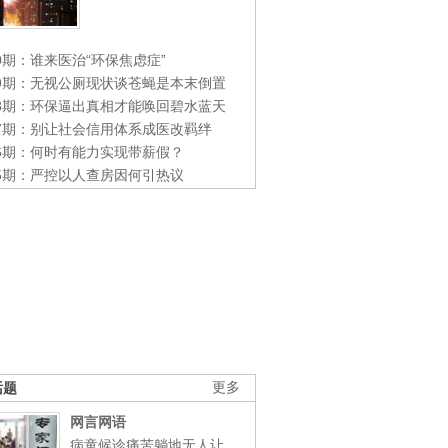
0期：谁来医治“环保焦虑症”
49期：无视公厕现状谈苍蝇是本末倒置
48期：环保逼出真相才能唤回碧水蓝天
47期：别让社会信用体系成医改羁绊
46期：何时有能力实现带薪假？
45期：严控以人查房因何引热议
话题
更多
网言网语
病童候诊痛苦躺地无人让，