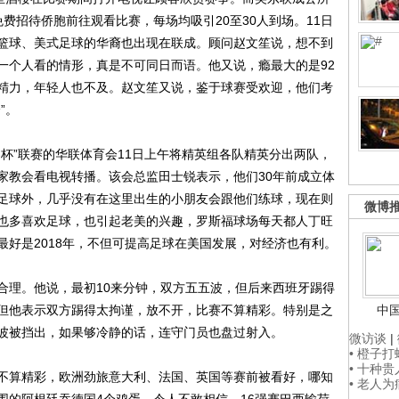
费招待侨胞前往观看比赛，每场均吸引20至30人到场。11日
篮球、美式足球的华裔也出现在联成。顾问赵文笙说，想不到
一个人看的情形，真是不可同日而语。他又说，瘾最大的是92
精力，年轻人也不及。赵文笙又说，鉴于球赛受欢迎，他们考
”。
”联赛的华联体育会11日上午将精英组各队精英分出两队，
家教会看电视转播。该会总监田士锐表示，他们30年前成立体
足球外，几乎没有在这里出生的小朋友会跟他们练球，现在则
微博
也多喜欢足球，也引起老美的兴趣，罗斯福球场每天都人丁旺
最好是2018年，不但可提高足球在美国发展，对经济也有利。
理。他说，最初10来分钟，双方五五波，但后来西班牙踢得
但他表示双方踢得太拘谨，放不开，比赛不算精彩。特别是之
中
波被挡出，如果够冷静的话，连守门员也盘过射入。
微访谈
|
• 橙子
• 十种
算精彩，欧洲劲旅意大利、法国、英国等赛前被看好，哪知
• 老人