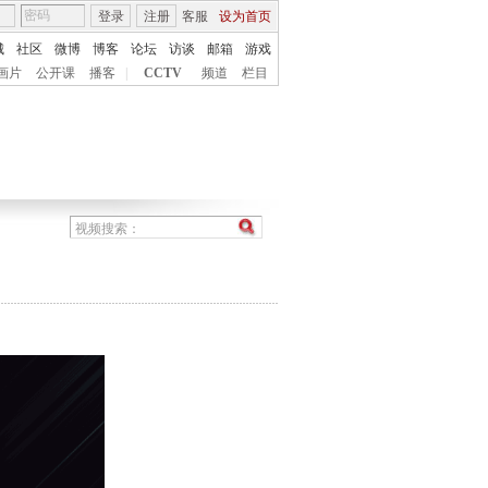
登录
注册
客服
设为首页
城
社区
微博
博客
论坛
访谈
邮箱
游戏
画片
公开课
播客
|
CCTV
频道
栏目