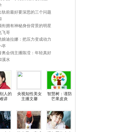
学
出轨前最好要深思的三个问题
和
领衔拥有神秘身份背景的明星
飞飞哥
姑娘迪拉娜：把压力变成动力
小卒
青奥会俏主播陈滢：年轻真好
和溪水
别人的
央视知性美女
智慧树：谨防
难讲
主播文馨
芒果皮炎