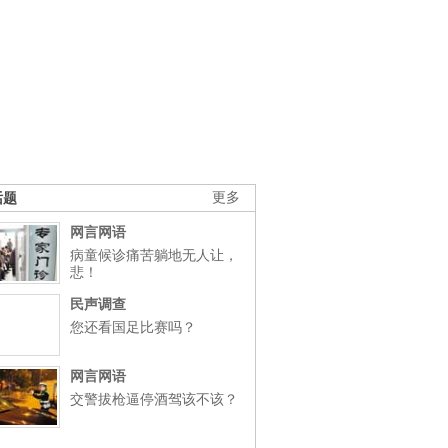
话题
更多
网言网语
病童候诊痛苦躺地无人让，
悲！
民声调查
您还看国足比赛吗？
网言网语
交警拔枪逼停酒驾该不该？