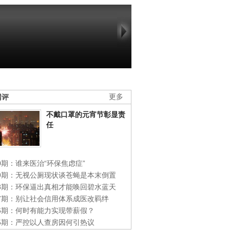
网评
更多
不戴口罩的元宵节彰显责
任
0期：谁来医治“环保焦虑症”
49期：无视公厕现状谈苍蝇是本末倒置
48期：环保逼出真相才能唤回碧水蓝天
47期：别让社会信用体系成医改羁绊
46期：何时有能力实现带薪假？
45期：严控以人查房因何引热议