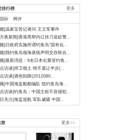
时排行榜
更多
国际
网评
视频]温家宝答记者问·王立军事件
东方夜新闻]香港黑帮内讧持刀追砍警...
视频]日政府实施所谓钓鱼岛“国有化...
视频]我钓鱼岛领海基线声明交存联合...
视频]最新消息：9名日本右翼登钓鱼...
焦点访谈]捍卫领土 绝不退让半步(...
点访谈]酒色陷阱(2012080...
视频]中国海监船舶编队 抵钓鱼岛海...
焦点访谈]钓鱼岛：中国主权不容侵犯...
今日关注]海监巡航 军队威慑 中国...
推荐
更多>>