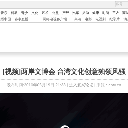
音乐
科教
青少
文化
艺术
公益
产经
汽车
旅游
健康
时尚
三农
商
直播中国
赛事直播
网络电视客户端
|
高清
电影
电视剧
纪录片
动
[视频]两岸文博会 台湾文化创意独领风骚
发布时间:2010年06月19日 21:38 |
进入复兴论坛
| 来源：cntv.cn