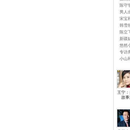
陈守
男人
宋宝
韩雪
陈立
新疆
悠然
专访
小山
王宁：
故事