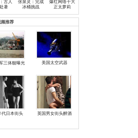
：古人
张泉灵：完成
爆红网络十大
处暑
冰桶挑战
正太萝莉
视频推荐
美国太空武器
军三体舰曝光
年代日本街头
英国男女街头醉酒