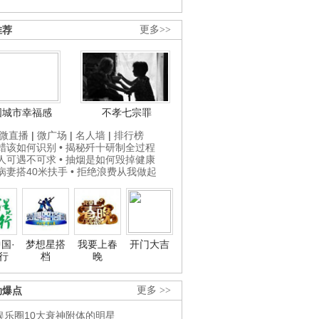
推荐
更多>>
国城市幸福感
不孝七宗罪
微直播
|
微广场
|
名人墙
|
排行榜
打蜡该如何识别
• 揭秘歼十研制全过程
贵人可遇不可求
• 抽烟是如何毁掉健康
为病妻搭40米扶手
• 拒绝浪费从我做起
国·
梦想星搭
我要上春
开门大吉
行
档
晚
劲爆点
更多 >>
娱乐圈10大衰神附体的明星