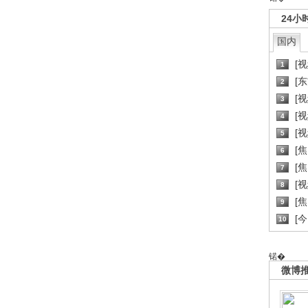
24小
国内
[
1
[
2
[
3
[
4
[
5
[
6
[焦
7
[
8
[
9
[
10
锘�
微博