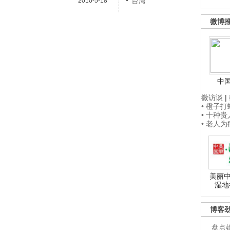
台湾
2010-5-18
微博
中
微访谈
|
• 橙子
• 十种
• 老人
美丽中
湿地
博客
盘点