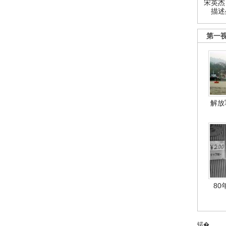
宋英杰
描述
第一
解放
80
锘�