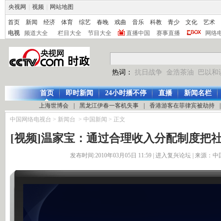
央视网
|
视频
|
网站地图
首页
新闻
经济
体育
综艺
春晚
戏曲
音乐
科教
青少
文化
艺术
电视
频道大全
栏目大全
节目大全
直播中国
赛事直播
网络
热词：
抗日战争
金浩茶油
巴以和
首页
即时新闻
24小时播不停
直播
新闻名栏
上海世博会
|
黑龙江伊春一客机失事
|
香港游客在菲律宾被劫持
|
中国网络电视台
>
新闻台
>
中国新闻
> 正文
[视频]温家宝：通过合理收入分配制度把社
发布时间:2010年03月05日 11:59 |
进入复兴论坛
| 来源：