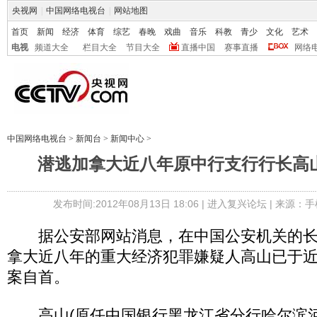
央视网
|
中国网络电视台
|
网站地图
首页
新闻
经济
体育
综艺
春晚
戏曲
音乐
科教
青少
文化
艺术
电视
频道大全
栏目大全
节目大全
直播中国
赛事直播
网络
中国网络电视台
>
新闻台
>
新闻中心
>
潜逃加拿大近八年原中行支行行长高
发布时间:2012年08月13日 18:06 |
进入复兴论坛
| 来源：手
据公安部网站消息，在中国公安机关的长
拿大近八年的重大经济犯罪嫌疑人高山已于
案自首。
高山(原任中国银行黑龙江省分行哈尔滨河