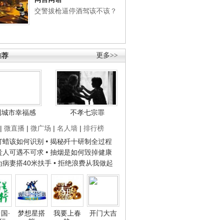
交警拔枪逼停酒驾该不该？
推荐
更多>>
国城市幸福感
不孝七宗罪
|
微直播
|
微广场
|
名人墙
|
排行榜
子打蜡该如何识别
• 揭秘歼十研制全过程
种贵人可遇不可求
• 抽烟是如何毁掉健康
人为病妻搭40米扶手
• 拒绝浪费从我做起
国·
梦想星搭
我要上春
开门大吉