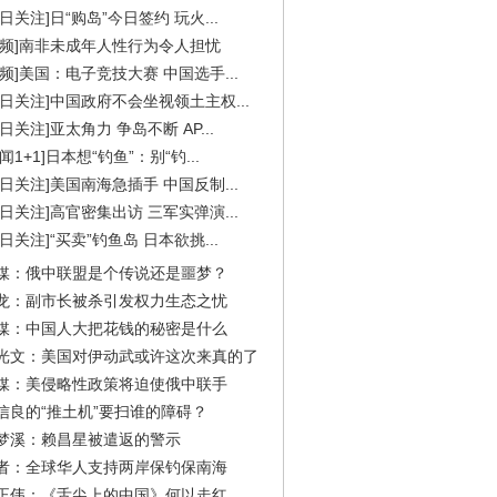
今日关注]日“购岛”今日签约 玩火...
视频]南非未成年人性行为令人担忧
视频]美国：电子竞技大赛 中国选手...
今日关注]中国政府不会坐视领土主权...
今日关注]亚太角力 争岛不断 AP...
闻1+1]日本想“钓鱼”：别“钓...
今日关注]美国南海急插手 中国反制...
今日关注]高官密集出访 三军实弹演...
今日关注]“买卖”钓鱼岛 日本欲挑...
媒：俄中联盟是个传说还是噩梦？
龙：副市长被杀引发权力生态之忧
媒：中国人大把花钱的秘密是什么
光文：美国对伊动武或许这次来真的了
媒：美侵略性政策将迫使俄中联手
信良的“推土机”要扫谁的障碍？
梦溪：赖昌星被遣返的警示
者：全球华人支持两岸保钓保南海
正伟：《舌尖上的中国》何以走红