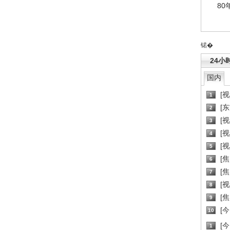
80
锘�
24小
国内
[
1
[
2
[
3
[
4
[
5
[
6
[焦
7
[
8
[
9
[
10
[
1