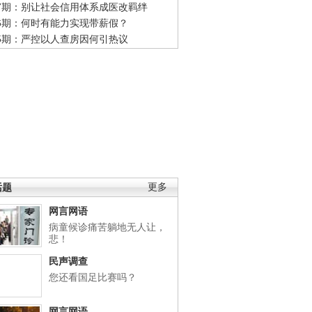
47期：别让社会信用体系成医改羁绊
46期：何时有能力实现带薪假？
45期：严控以人查房因何引热议
话题
更多
网言网语
病童候诊痛苦躺地无人让，
悲！
民声调查
您还看国足比赛吗？
网言网语