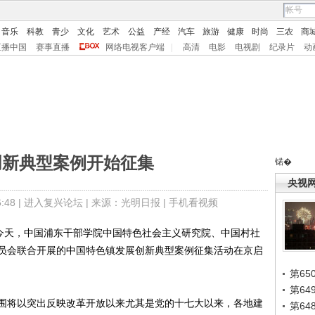
音乐
科教
青少
文化
艺术
公益
产经
汽车
旅游
健康
时尚
三农
商
直播中国
赛事直播
网络电视客户端
|
高清
电影
电视剧
纪录片
动
创新典型案例开始征集
锘�
央视
48 |
进入复兴论坛
| 来源：光明日报 |
手机看视频
今天，中国浦东干部学院中国特色社会主义研究院、中国村社
员会联合开展的中国特色镇发展创新典型案例征集活动在京启
第65
第6
将以突出反映改革开放以来尤其是党的十七大以来，各地建
第6