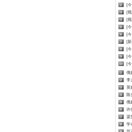
[
2
[
3
[
4
[
5
[
6
[新
7
[
8
[
9
[
10
俄
1
李
2
英
3
陈
4
俄
5
许
6
梁
7
学
8
范
9