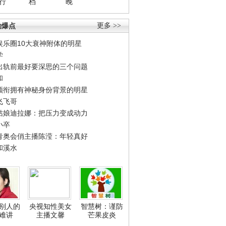
行
档
晚
劲爆点
更多 >>
娱乐圈10大衰神附体的明星
学
出轨前最好要深思的三个问题
和
领衔拥有神秘身份背景的明星
飞飞哥
姑娘迪拉娜：把压力变成动力
小卒
青奥会俏主播陈滢：年轻真好
和溪水
别人的
央视知性美女
智慧树：谨防
难讲
主播文馨
芒果皮炎