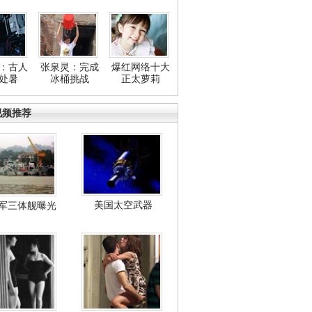
：古人
张泉灵：完成
爆红网络十大
处暑
冰桶挑战
正太萝莉
视频推荐
美国太空武器
军三体舰曝光