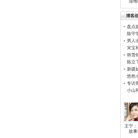
湿地
博客
盘点
陈守
男人
宋宝
韩雪
陈立
新疆
悠然
专访
小山
王宁：
故事