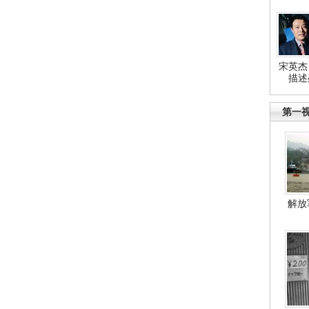
宋英杰
描述
第一
解放