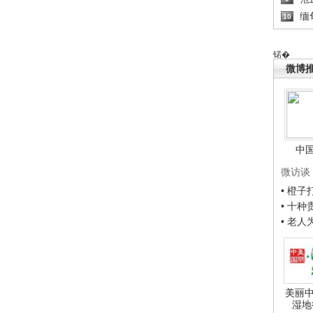
缅
10
锘�
微博
中
微访谈
• 橙
• 十
• 老
美丽中
湿地