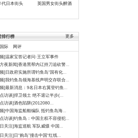
年代日本街头
英国男女街头醉酒
时排行榜
更多
国际
网评
视频]温家宝答记者问·王立军事件
东方夜新闻]香港黑帮内讧持刀追砍警...
视频]日政府实施所谓钓鱼岛“国有化...
视频]我钓鱼岛领海基线声明交存联合...
视频]最新消息：9名日本右翼登钓鱼...
焦点访谈]捍卫领土 绝不退让半步(...
点访谈]酒色陷阱(2012080...
视频]中国海监船舶编队 抵钓鱼岛海...
焦点访谈]钓鱼岛：中国主权不容侵犯...
今日关注]海监巡航 军队威慑 中国...
今日关注]日“购岛”撞击中国“红线...