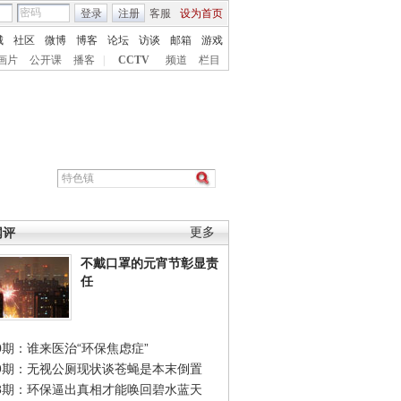
登录
注册
客服
设为首页
城
社区
微博
博客
论坛
访谈
邮箱
游戏
画片
公开课
播客
|
CCTV
频道
栏目
网评
更多
不戴口罩的元宵节彰显责
任
0期：谁来医治“环保焦虑症”
49期：无视公厕现状谈苍蝇是本末倒置
48期：环保逼出真相才能唤回碧水蓝天