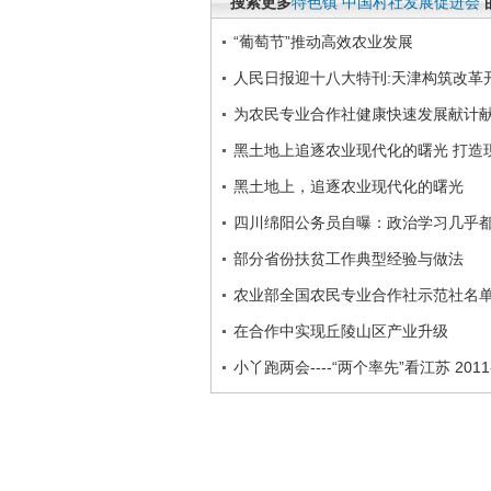
搜索更多
特色镇
中国村社发展促进会
“葡萄节”推动高效农业发展
人民日报迎十八大特刊:天津构筑改革
为农民专业合作社健康快速发展献计
黑土地上追逐农业现代化的曙光 打造
黑土地上，追逐农业现代化的曙光
四川绵阳公务员自曝：政治学习几乎
部分省份扶贫工作典型经验与做法
农业部全国农民专业合作社示范社名单(
在合作中实现丘陵山区产业升级
小丫跑两会----“两个率先”看江苏 2011-