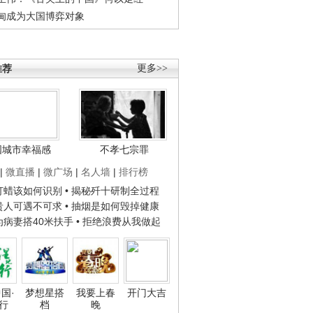
甸成为大国博弈对象
推荐
更多>>
国城市幸福感
不孝七宗罪
|
微直播
|
微广场
|
名人墙
|
排行榜
子打蜡该如何识别
• 揭秘歼十研制全过程
种贵人可遇不可求
• 抽烟是如何毁掉健康
人为病妻搭40米扶手
• 拒绝浪费从我做起
国·
梦想星搭
我要上春
开门大吉
行
档
晚