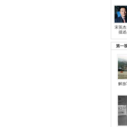
宋英杰
描述
第一
解放