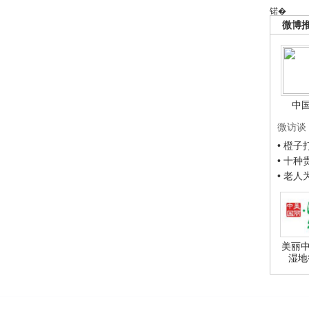
锘�
微博
中
微访谈
• 橙
• 十
• 老
美丽中
湿地