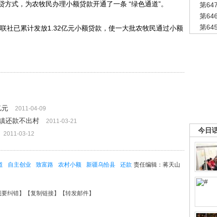
方式，为农牧民办理小额贷款开通了一条 “绿色通道”。
第6
第6
第6
联社已累计发放1.32亿元小额贷款，使一大批农牧民通过小额
亿元
2011-04-09
镇还款不出村
2011-03-21
今日
2011-03-12
道
自主创业
致富路
农村小额
新疆乌恰县
还款
责任编辑：蒋天山
我要纠错
】【
复制链接
】【
转发邮件
】