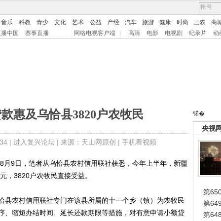
音乐
科教
青少
文化
艺术
公益
产经
汽车
旅游
健康
时尚
三农
商
直播中国
赛事直播
网络电视客户端
|
高清
电影
电视剧
纪录片
动
贷款惠及乌恰县3820户农牧民
锘�
央视
4 |
进入复兴论坛
| 来源：天山网原创 |
手机看视频
月9日，笔者从乌恰县农村信用联社获悉，今年上半年，新疆
元，3820户农牧民直接受益。
第65
县农村信用联社专门在该县所属的十一个乡（镇）为农牧民
第6
序、缩短办结时间、延长还款期限等措施，对有意申请小额贷
第6