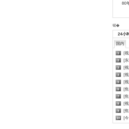
80
锘�
24小
国内
[
1
[
2
[
3
[
4
[
5
[
6
[焦
7
[
8
[
9
[
10