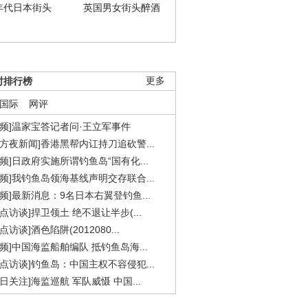
年代日本街头
英国男女街头醉酒
时排行榜
更多
国际
网评
视频]温家宝答记者问·王立军事件
东方夜新闻]香港黑帮内讧持刀追砍警...
视频]日政府实施所谓钓鱼岛“国有化...
视频]我钓鱼岛领海基线声明交存联合...
视频]最新消息：9名日本右翼登钓鱼...
焦点访谈]捍卫领土 绝不退让半步(...
点访谈]酒色陷阱(2012080...
视频]中国海监船舶编队 抵钓鱼岛海...
焦点访谈]钓鱼岛：中国主权不容侵犯...
今日关注]海监巡航 军队威慑 中国...