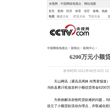
央视网
|
中国网络电视台
|
网站地图
首页
新闻
经济
体育
综艺
春晚
戏曲
电视
频道大全
栏目大全
节目大全
中国网络电视台
>
新闻台
>
新闻中心
>
6200万元小额
发布时间:2012年08月10日 12:3
天山网讯（通讯员周林 何秀君报道）8
乌恰县累计投放农村小额信贷资金6200万
为有效解决农牧民贷款难的问题，乌恰
设立了小额贷款流动办理点，并取减化程