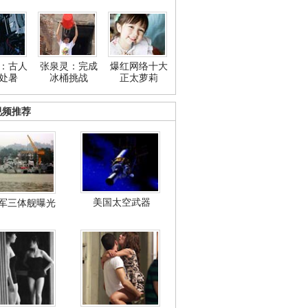
：古人
张泉灵：完成
爆红网络十大
处暑
冰桶挑战
正太萝莉
视频推荐
美国太空武器
军三体舰曝光