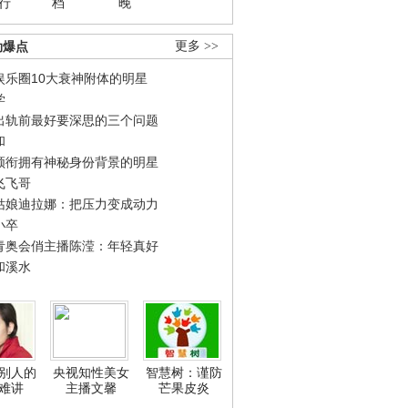
行
档
晚
劲爆点
更多 >>
娱乐圈10大衰神附体的明星
学
出轨前最好要深思的三个问题
和
领衔拥有神秘身份背景的明星
飞飞哥
姑娘迪拉娜：把压力变成动力
小卒
青奥会俏主播陈滢：年轻真好
和溪水
别人的
央视知性美女
智慧树：谨防
难讲
主播文馨
芒果皮炎