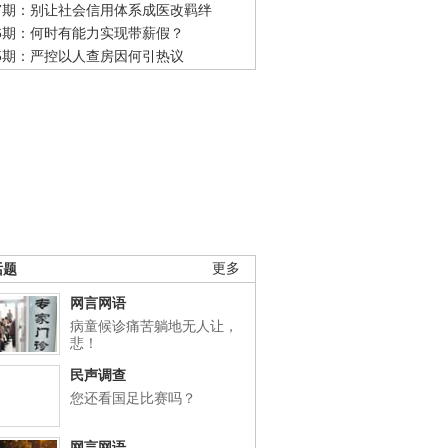
47期：别让社会信用体系成医改羁绊
46期：何时有能力实现带薪假？
45期：严控以人查房因何引热议
话题
更多
网言网语
病童候诊痛苦躺地无人让，
悲！
民声调查
您还看国足比赛吗？
网言网语