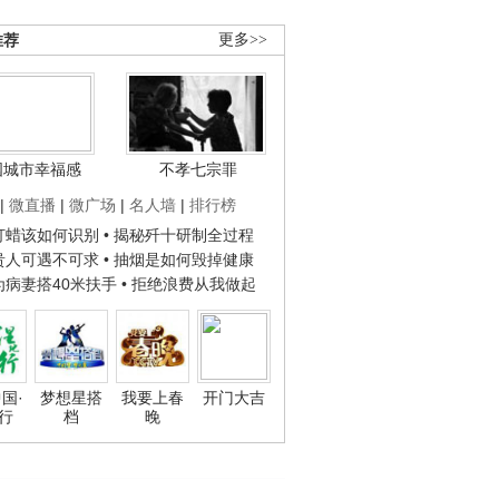
推荐
更多>>
国城市幸福感
不孝七宗罪
|
微直播
|
微广场
|
名人墙
|
排行榜
子打蜡该如何识别
• 揭秘歼十研制全过程
种贵人可遇不可求
• 抽烟是如何毁掉健康
人为病妻搭40米扶手
• 拒绝浪费从我做起
国·
梦想星搭
我要上春
开门大吉
行
档
晚