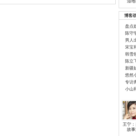
湿地
博客
盘点
陈守
男人
宋宝
韩雪
陈立
新疆
悠然
专访
小山
王宁：
故事