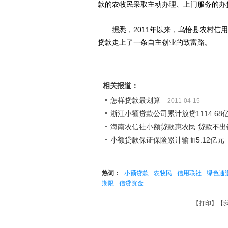
款的农牧民采取主动办理、上门服务的办贷
据悉，2011年以来，乌恰县农村信用
贷款走上了一条自主创业的致富路。
相关报道：
怎样贷款最划算
2011-04-15
浙江小额贷款公司累计放贷1114.68
海南农信社小额贷款惠农民 贷款不出
小额贷款保证保险累计输血5.12亿元
热词：
小额贷款
农牧民
信用联社
绿色通
期限
信贷资金
【
打印
】【