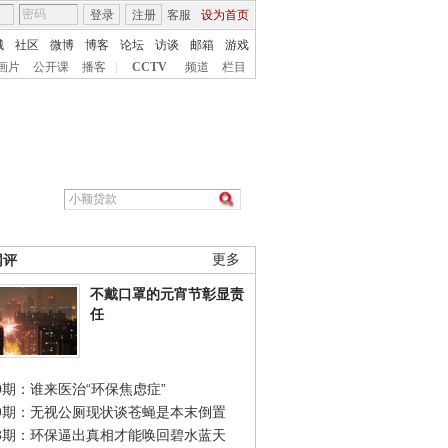
登录
注册
客服
设为首页
城
社区
微博
博客
论坛
访谈
邮箱
游戏
画片
公开课
播客
|
CCTV
频道
栏目
网评
更多
不戴口罩的元宵节彰显责
任
0期：谁来医治“环保焦虑症”
49期：无视公厕现状谈苍蝇是本末倒置
48期：环保逼出真相才能唤回碧水蓝天