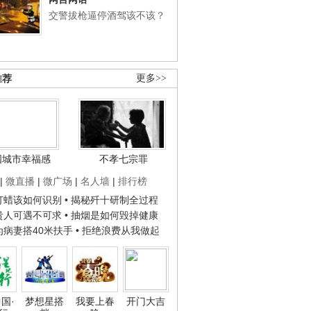
交警拔枪逼停酒驾该不该？
推荐
更多>>
国城市幸福感
不孝七宗罪
|
微直播
|
微广场
|
名人墙
|
排行榜
子打蜡该如何识别
• 揭秘歼十研制全过程
种贵人可遇不可求
• 抽烟是如何毁掉健康
人为病妻搭40米扶手
• 拒绝浪费从我做起
国·
梦想星搭
我要上春
开门大吉