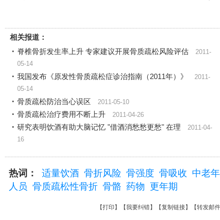
相关报道：
脊椎骨折发生率上升 专家建议开展骨质疏松风险评估
2011-
05-14
我国发布《原发性骨质疏松症诊治指南（2011年）》
2011-
05-14
骨质疏松防治当心误区
2011-05-10
骨质疏松治疗费用不断上升
2011-04-26
研究表明饮酒有助大脑记忆 "借酒消愁愁更愁" 在理
2011-04-
16
热词：
适量饮酒
骨折风险
骨强度
骨吸收
中老年
人员
骨质疏松性骨折
骨骼
药物
更年期
【
打印
】【
我要纠错
】【
复制链接
】【
转发邮