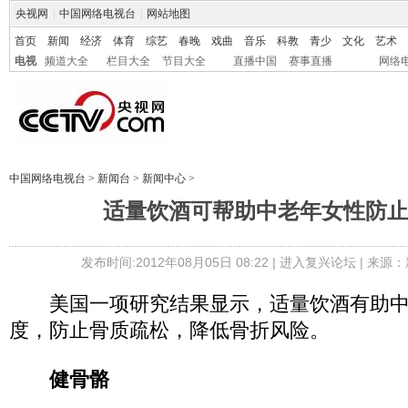
央视网
|
中国网络电视台
|
网站地图
首页
新闻
经济
体育
综艺
春晚
戏曲
音乐
科教
青少
文化
艺术
电视
频道大全
栏目大全
节目大全
直播中国
赛事直播
网络
中国网络电视台
>
新闻台
>
新闻中心
>
适量饮酒可帮助中老年女性防
发布时间:2012年08月05日 08:22 |
进入复兴论坛
| 来源：
美国一项研究结果显示，适量饮酒有助中
度，防止骨质疏松，降低骨折风险。
健骨骼