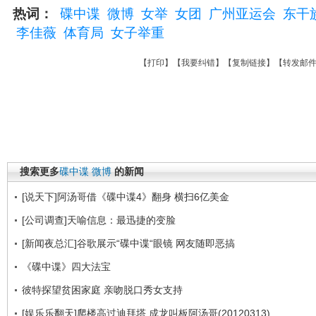
热词：
碟中谍
微博
女举
女团
广州亚运会
东干
李佳薇
体育局
女子举重
【
打印
】【
我要纠错
】【
复制链接
】【
转发邮
搜索更多
碟中谍
微博
的新闻
[说天下]阿汤哥借《碟中谍4》翻身 横扫6亿美金
[公司调查]天喻信息：最迅捷的变脸
[新闻夜总汇]谷歌展示“碟中谍“眼镜 网友随即恶搞
《碟中谍》四大法宝
彼特探望贫困家庭 亲吻脱口秀女支持
[娱乐乐翻天]爬楼高过迪拜塔 成龙叫板阿汤哥(20120313)