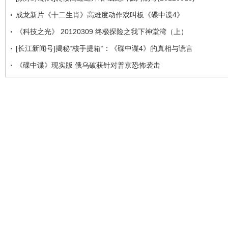
成龙新片《十二生肖》高难度动作戏叫板《碟中谍4》
《科技之光》 20120309 终极探险之我下神堂湾（上）
[长江新闻号]揭秘“核手提箱“：《碟中谍4》的真相与谎言
《碟中谍》现实版 俄乌破获针对普京恐怖袭击