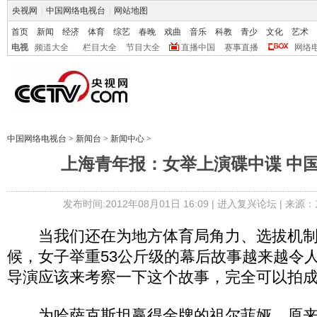
央视网
|
中国网络电视台
|
网站地图
首页
新闻
经济
体育
综艺
春晚
戏曲
音乐
科教
青少
文化
艺术
电视
频道大全
栏目大全
节目大全
直播中国
赛事直播
网络
中国网络电视台
>
新闻台
>
新闻中心
>
上海青年报：女举上演碟中谍 中
发布时间:2012年08月01日 16:09 |
进入复兴论坛
| 来源：
当我们还在为地方体育局角力、选拔机制
候，女子举重53公斤级的幕后故事越来越令
导演应该来考察一下这个故事，完全可以拍
为哈萨克斯坦赢得金牌的祖尔菲娅，原来