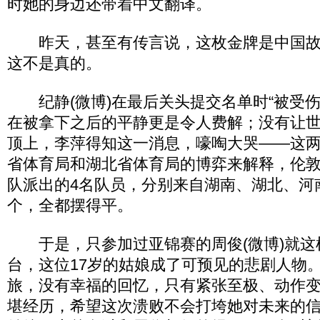
时她的身边还带着中文翻译。
昨天，甚至有传言说，这枚金牌是中国故
这不是真的。
纪静(微博)在最后关头提交名单时“被受伤
在被拿下之后的平静更是令人费解；没有让
顶上，李萍得知这一消息，嚎啕大哭――这
省体育局和湖北省体育局的博弈来解释，伦
队派出的4名队员，分别来自湖南、湖北、河
个，全都摆得平。
于是，只参加过亚锦赛的周俊(微博)就这
台，这位17岁的姑娘成了可预见的悲剧人物
旅，没有幸福的回忆，只有紧张至极、动作
堪经历，希望这次溃败不会打垮她对未来的