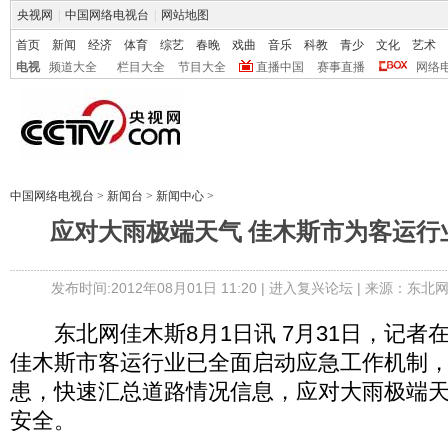
央视网
|
中国网络电视台
|
网站地图
首页
新闻
经济
体育
综艺
春晚
戏曲
音乐
科教
青少
文化
艺术
电视
频道大全
栏目大全
节目大全
直播中国
赛事直播
网络
中国网络电视台
>
新闻台
>
新闻中心
>
应对大雨极端天气 佳木斯市为客运行
发布时间:2012年08月01日 11:20 |
进入复兴论坛
| 来源：东北网
东北网佳木斯8月1日讯 7月31日，记者
佳木斯市客运行业已全面启动应急工作机制
患，快速汇总道路情况信息，应对大雨极端
安全。