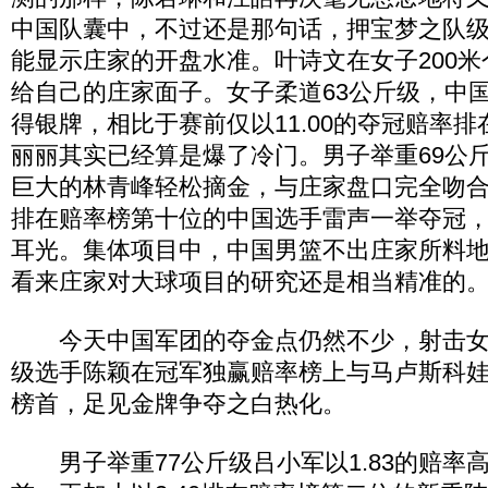
中国队囊中，不过还是那句话，押宝梦之队
能显示庄家的开盘水准。叶诗文在女子200
给自己的庄家面子。女子柔道63公斤级，中
得银牌，相比于赛前仅以11.00的夺冠赔率
丽丽其实已经算是爆了冷门。男子举重69公
巨大的林青峰轻松摘金，与庄家盘口完全吻
排在赔率榜第十位的中国选手雷声一举夺冠
耳光。集体项目中，中国男篮不出庄家所料
看来庄家对大球项目的研究还是相当精准的
今天中国军团的夺金点仍然不少，射击女子
级选手陈颖在冠军独赢赔率榜上与马卢斯科娃同
榜首，足见金牌争夺之白热化。
男子举重77公斤级吕小军以1.83的赔率