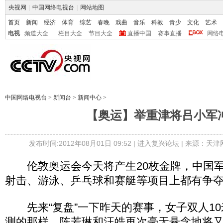
央视网
|
中国网络电视台
|
网站地图
首页
新闻
经济
体育
综艺
春晚
戏曲
音乐
科教
青少
文化
艺术
电视
频道大全
栏目大全
节目大全
直播中国
赛事直播
网络
中国网络电视台
>
新闻台
>
新闻中心
>
【奥运】举重津将吕小军
发布时间:2012年08月01日 09:52 |
进入复兴论坛
| 来源：天津
伦敦奥运会今天将产生20枚金牌，中国军
射击、游泳、乒乓球和赛艇等项目上都有争
先来“复盘”一下昨天的赛事，女子双人10
测的那样，陈若琳和汪皓再次毫无悬念地将