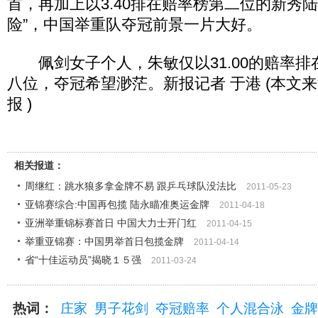
首，再加上以3.40排在赔率榜第二位的新秀
险”，中国举重队夺冠前景一片大好。
佩剑女子个人，朱敏仅以31.00的赔率排
八位，夺冠希望渺茫。新报记者 于港 (本文
报 )
相关报道：
周继红：跳水狼多拿金牌不易 跟乒乓球队没法比
2011-05-23
亚锦赛综合:中国再包揽 陆永瞄准奥运金牌
2011-04-18
亚洲举重锦标赛首日 中国大力士开门红
2011-04-15
举重亚锦赛：中国男举首日包揽金牌
2011-04-14
省“十佳运动员”揭晓１５强
2011-03-24
热词：
庄家
男子花剑
夺冠赔率
个人混合泳
金牌