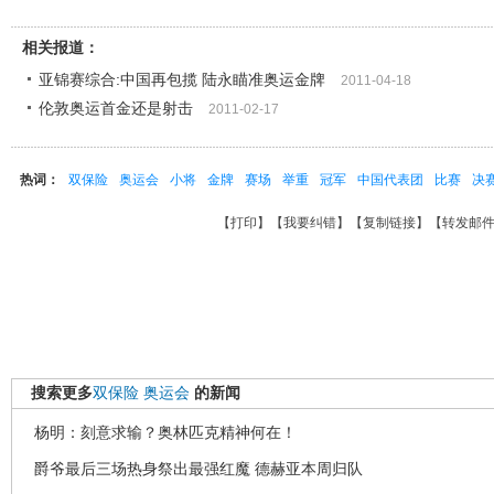
相关报道：
亚锦赛综合:中国再包揽 陆永瞄准奥运金牌
2011-04-18
伦敦奥运首金还是射击
2011-02-17
热词：
双保险
奥运会
小将
金牌
赛场
举重
冠军
中国代表团
比赛
决
【
打印
】【
我要纠错
】【
复制链接
】【
转发邮
搜索更多
双保险
奥运会
的新闻
杨明：刻意求输？奥林匹克精神何在！
爵爷最后三场热身祭出最强红魔 德赫亚本周归队