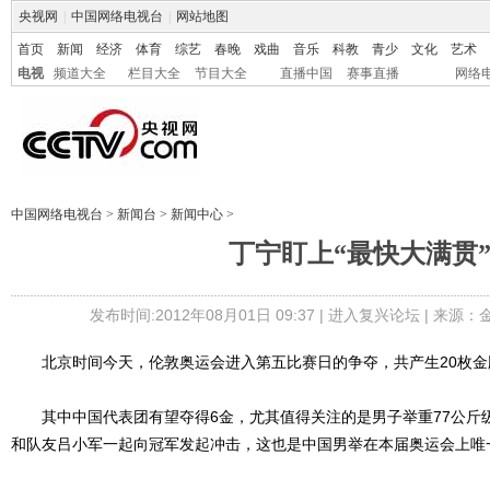
央视网
|
中国网络电视台
|
网站地图
首页
新闻
经济
体育
综艺
春晚
戏曲
音乐
科教
青少
文化
艺术
电视
频道大全
栏目大全
节目大全
直播中国
赛事直播
网络
中国网络电视台
>
新闻台
>
新闻中心
>
丁宁盯上“最快大满贯
发布时间:2012年08月01日 09:37 |
进入复兴论坛
| 来源：
北京时间今天，伦敦奥运会进入第五比赛日的争夺，共产生20枚金
其中中国代表团有望夺得6金，尤其值得关注的是男子举重77公斤
和队友吕小军一起向冠军发起冲击，这也是中国男举在本届奥运会上唯一