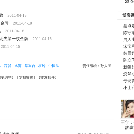
湿地
敦
博客
2011-04-19
运金牌
2011-04-18
盘点
述
2011-04-18
陈守
丢失第一枚金牌
2011-04-16
男人
宋宝
2011-04-15
韩雪
陈立
队
踩背
比赛
举重台
杠铃
中国队
责任编辑：孙人民
新疆
悠然
我要纠错
】【
复制链接
】【
转发邮件
】
专访
小山
王宁：
故事