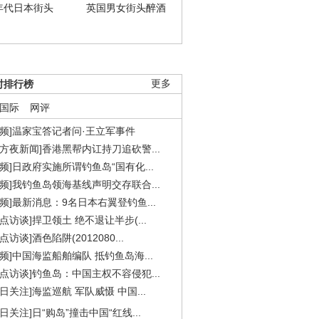
年代日本街头
英国男女街头醉酒
时排行榜
更多
国际
网评
视频]温家宝答记者问·王立军事件
东方夜新闻]香港黑帮内讧持刀追砍警...
视频]日政府实施所谓钓鱼岛“国有化...
视频]我钓鱼岛领海基线声明交存联合...
视频]最新消息：9名日本右翼登钓鱼...
焦点访谈]捍卫领土 绝不退让半步(...
点访谈]酒色陷阱(2012080...
视频]中国海监船舶编队 抵钓鱼岛海...
焦点访谈]钓鱼岛：中国主权不容侵犯...
今日关注]海监巡航 军队威慑 中国...
今日关注]日“购岛”撞击中国“红线...