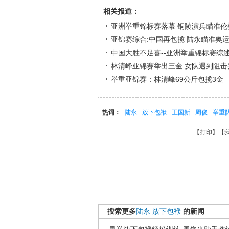
相关报道：
亚洲举重锦标赛落幕 铜陵演兵瞄准伦
亚锦赛综合:中国再包揽 陆永瞄准奥
中国大胜不足喜--亚洲举重锦标赛综
林清峰亚锦赛举出三金 女队遇到阻击
举重亚锦赛：林清峰69公斤包揽3金
热词：
陆永
放下包袱
王国新
周俊
举重
【
打印
】【
搜索更多
陆永
放下包袱
的新闻