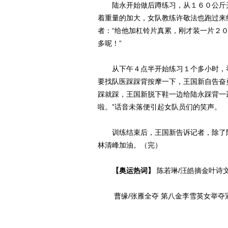
陆永开始做后蹲练习，从１６０公斤开
着重量的加大，女队教练许敬法也跑过来
者：“给他加杠铃片真累，刚才装一片２
多呢！”
从下午４点半开始练习１个多小时，举
要找队医踩踩背按摩一下，王国新自告奋
踩就踩，王国新脱下鞋一边给陆永踩背一
啦。”话音未落便引起女队员们的笑声。
训练结束后，王国新告诉记者，除了陆
林清峰加油。（完）
【奥运热词】
陈若琳/汪皓摘金叶诗
曹缘/张雁全夺 第八金李雪英女举夺