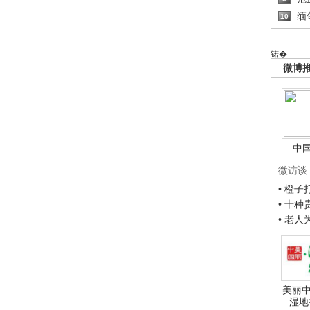
缅
10
锘�
微博
中
微访谈
• 橙
• 十
• 老
美丽中
湿地