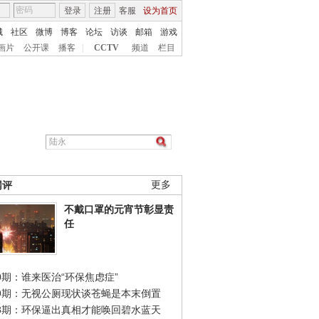
登录
注册
客服
设为首页
城
社区
微博
博客
论坛
访谈
邮箱
游戏
画片
公开课
播客
|
CCTV
频道
栏目
网评
更多
不戴口罩的元宵节彰显责
任
0期：谁来医治“环保焦虑症”
49期：无视公厕现状谈苍蝇是本末倒置
48期：环保逼出真相才能唤回碧水蓝天