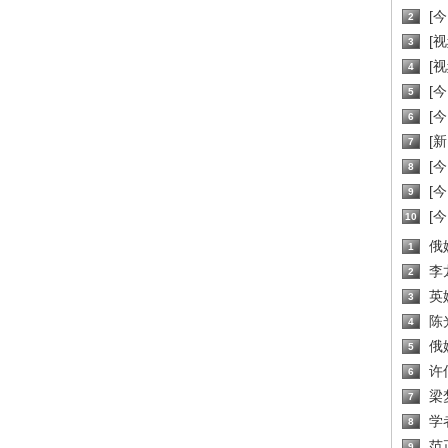
[
2
[
3
[
4
[
5
[
6
[新
7
[
8
[
9
[
10
俄
1
李
2
英
3
陈
4
俄
5
许
6
梁
7
学
8
范
9