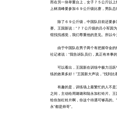
而在另一块举重台上，女子７５公斤以上
上林清峰要参加６９公斤级比赛，男队总
除了６９公斤级，中国队目前还要参加
赛。王国新说：“７７公斤级的吕小军因
馆找找感觉，我们尊重他的意见。所以今
由于中国队在男子两个有把握夺金的级
社记者说：“我告诉队员们，真正有本事
可以看出，王国新在训练中极力活跃气
练的效果多好！”王国新大声说，“找到比
有趣的是，训练场上最繁忙的人不是王
之间，主动给周璐璐和陆永加杠铃片。王
给你加杠铃片啊，你这个待遇可够高的。
永“都是帅哥”。