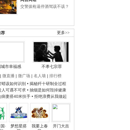
交警拔枪逼停酒驾该不该？
推荐
更多>>
国城市幸福感
不孝七宗罪
|
微直播
|
微广场
|
名人墙
|
排行榜
子打蜡该如何识别
• 揭秘歼十研制全过程
种贵人可遇不可求
• 抽烟是如何毁掉健康
人为病妻搭40米扶手
• 拒绝浪费从我做起
国·
梦想星搭
我要上春
开门大吉