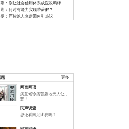
47期：别让社会信用体系成医改羁绊
46期：何时有能力实现带薪假？
45期：严控以人查房因何引热议
话题
更多
网言网语
病童候诊痛苦躺地无人让，
悲！
民声调查
您还看国足比赛吗？
网言网语