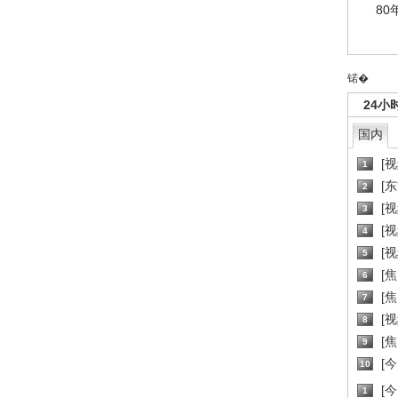
80
锘�
24小
国内
[
1
[
2
[
3
[
4
[
5
[
6
[焦
7
[
8
[
9
[
10
[
1