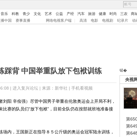
音乐
科教
青少
文化
艺术
公益
产经
汽车
旅游
健康
时尚
三农
商
直播中国
赛事直播
网络电视客户端
|
高清
电影
电视剧
纪录片
动
练踩背 中国举重队放下包袱训练
锘�
央视
:08 |
进入复兴论坛
| 来源：新华社 |
手机看视频
刘阳 辛俭强）尽管中国男子举重在伦敦奥运会上开局不利，
未比赛的队员们“放下包袱”，目前全队仍在按部就班地准备接
第65
第6
场内，王国新正在指导８５公斤级的奥运会冠军陆永训练，
第6