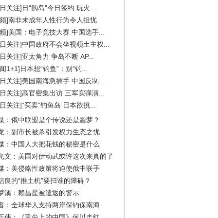
今日关注]日“购岛”今日签约 玩火...
视频]南非未成年人性行为令人担忧
视频]美国：电子竞技大赛 中国选手...
今日关注]中国政府不会坐视领土主权...
今日关注]亚太角力 争岛不断 AP...
闻1+1]日本想“钓鱼”：别“钓...
今日关注]美国南海急插手 中国反制...
今日关注]高官密集出访 三军实弹演...
今日关注]“买卖”钓鱼岛 日本欲挑...
媒：俄中联盟是个传说还是噩梦？
龙：副市长被杀引发权力生态之忧
媒：中国人大把花钱的秘密是什么
光文：美国对伊动武或许这次来真的了
媒：美侵略性政策将迫使俄中联手
信良的“推土机”要扫谁的障碍？
梦溪：赖昌星被遣返的警示
者：全球华人支持两岸保钓保南海
正伟：《舌尖上的中国》何以走红