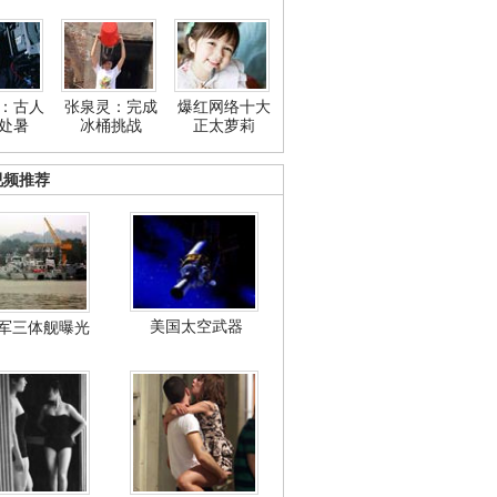
：古人
张泉灵：完成
爆红网络十大
处暑
冰桶挑战
正太萝莉
视频推荐
美国太空武器
军三体舰曝光