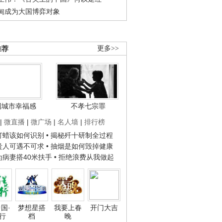
甸成为大国博弈对象
推荐
更多>>
国城市幸福感
不孝七宗罪
|
微直播
|
微广场
|
名人墙
|
排行榜
子打蜡该如何识别
• 揭秘歼十研制全过程
种贵人可遇不可求
• 抽烟是如何毁掉健康
人为病妻搭40米扶手
• 拒绝浪费从我做起
国·
梦想星搭
我要上春
开门大吉
行
档
晚