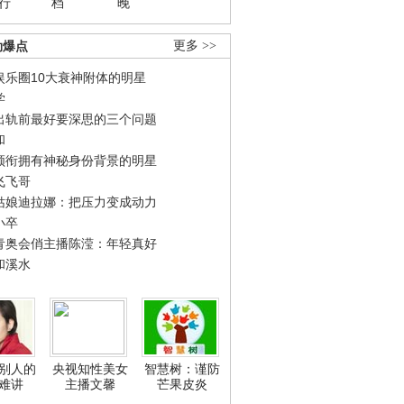
行
档
晚
劲爆点
更多 >>
娱乐圈10大衰神附体的明星
学
出轨前最好要深思的三个问题
和
领衔拥有神秘身份背景的明星
飞飞哥
姑娘迪拉娜：把压力变成动力
小卒
青奥会俏主播陈滢：年轻真好
和溪水
别人的
央视知性美女
智慧树：谨防
难讲
主播文馨
芒果皮炎