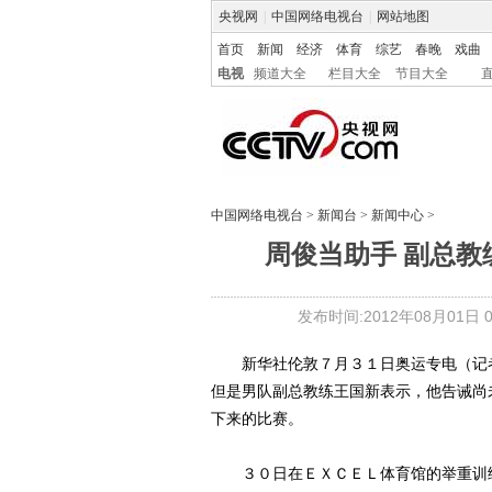
央视网
|
中国网络电视台
|
网站地图
首页
新闻
经济
体育
综艺
春晚
戏曲
电视
频道大全
栏目大全
节目大全
中国网络电视台
>
新闻台
>
新闻中心
>
周俊当助手 副总教
发布时间:2012年08月01日 06
新华社伦敦７月３１日奥运专电（记者
但是男队副总教练王国新表示，他告诫尚
下来的比赛。
３０日在ＥＸＣＥＬ体育馆的举重训练