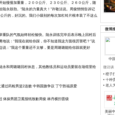
始慢慢加重量，２００公斤、２３０公斤、２６０公斤，随
给陆永鼓劲。“陆永的力量真大！”许敬法说。周俊悄悄告诉记
０公斤的，好沉的。我们小级别的每次加杠铃片根本装了不这么
微博
重队的气氛始终轻松愉快。陆永训练完毕后表示晚上回村后
勇地说：“我现在就给你踩，你不知道我这方面很厉害吧？”说
边说：“我这个重量还不太够，要是周璐璐能给你踩就更好
中
永和周璐璐回村休息，其他教练员和运动员要留在场馆里给
微访谈
• 橙
• 十
• 老
文通过药检男篮2连败
中韩国旗争议 丁宁胜福原爱
冠 体操男团卫冕报纸致歉周俊 林丹横扫晋级
美丽中