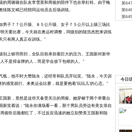
级的周璐璐在队友李雪英和周俊的陪伴下也在举杠铃。由于晚
第6
教练陈文斌已经陪同运动员去后场训练。
第6
第6
男子７７公斤级、８５公斤级、女子７５公斤以上级三场比
为明天要比赛，今天就在奥运村调整，同级别的陆浩杰想来训练
天只有两人真正在训练。”
别上铩羽而归，全队目前承担着巨大的压力。王国新对新华
的人不是得金牌的人，而是学会放下包袱的人。”
氛，他不时大赞陆永，还经常和队员开玩笑。“陆永，今天训
今日
赛的感觉就行。来奥运会比赛，就是要抱着‘玩玩儿’的心态。”
国新，竟然是这些天备受关注的周俊。她穿梭于两个举重台
国新笑着说：“陆永你满场看一看，那个男队员旁边有美女亲自
”周俊听后脸都红了，不过反应迅速的她立刻赞美王国新和陆