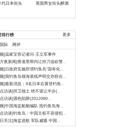
年代日本街头
英国男女街头醉酒
时排行榜
更多
国际
网评
视频]温家宝答记者问·王立军事件
东方夜新闻]香港黑帮内讧持刀追砍警...
视频]日政府实施所谓钓鱼岛“国有化...
视频]我钓鱼岛领海基线声明交存联合...
视频]最新消息：9名日本右翼登钓鱼...
焦点访谈]捍卫领土 绝不退让半步(...
点访谈]酒色陷阱(2012080...
视频]中国海监船舶编队 抵钓鱼岛海...
焦点访谈]钓鱼岛：中国主权不容侵犯...
今日关注]海监巡航 军队威慑 中国...