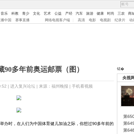
音乐
科教
青少
文化
艺术
公益
产经
汽车
旅游
健康
时尚
三农
商
直播中国
赛事直播
网络电视客户端
|
高清
电影
电视剧
纪录片
动
藏90多年前奥运邮票（图）
锘�
央视
52 |
进入复兴论坛
| 来源：福州晚报 |
手机看视频
第65
第6
办时，在人们为中国体育健儿加油之际，你想过90多年前的
第6