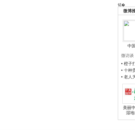
锘�
微博
中
微访谈
• 橙
• 十
• 老
美丽中
湿地