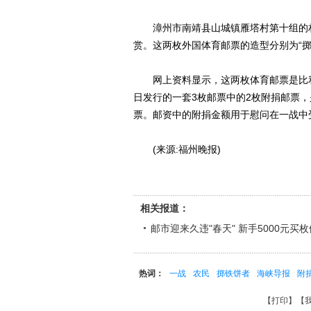
漳州市南靖县山城镇雁塔村第十组的村
赏。这两枚外国体育邮票的造型分别为“掷
网上资料显示，这两枚体育邮票是比利时主
日发行的一套3枚邮票中的2枚附捐邮票
票。邮资中的附捐金额用于慰问在一战中受
(来源:福州晚报)
相关报道：
邮市迎来久违"春天" 新手5000元买枚
热词：
一战
农民
掷铁饼者
海峡导报
附
【
打印
】【