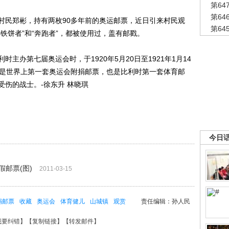
第6
第6
民郑彬，持有两枚90多年前的奥运邮票，近日引来村民观
第6
铁饼者”和“奔跑者”，都被使用过，盖有邮戳。
办第七届奥运会时，于1920年5月20日至1921年1月14
，是世界上第一套奥运会附捐邮票，也是比利时第一套体育邮
伤的战士。-徐东升 林晓琪
今日
假邮票(图)
2011-03-15
捐邮票
收藏
奥运会
体育健儿
山城镇
观赏
责任编辑：孙人民
我要纠错
】【
复制链接
】【
转发邮件
】