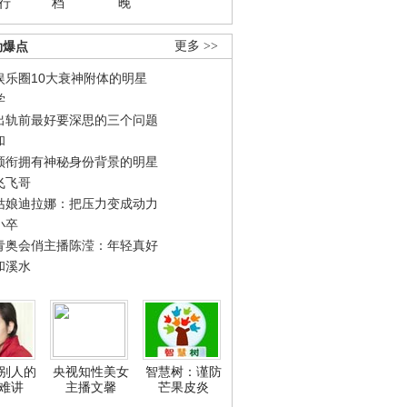
行
档
晚
劲爆点
更多 >>
娱乐圈10大衰神附体的明星
学
出轨前最好要深思的三个问题
和
领衔拥有神秘身份背景的明星
飞飞哥
姑娘迪拉娜：把压力变成动力
小卒
青奥会俏主播陈滢：年轻真好
和溪水
别人的
央视知性美女
智慧树：谨防
难讲
主播文馨
芒果皮炎