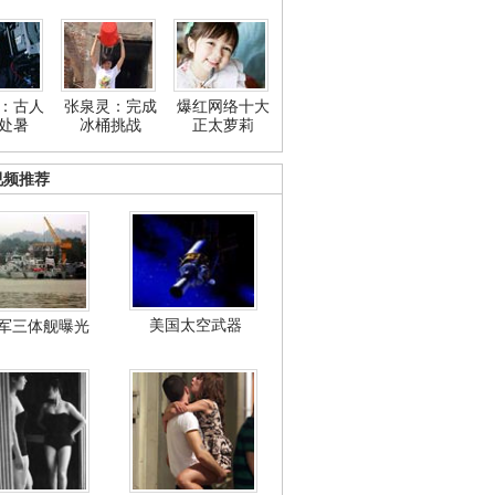
：古人
张泉灵：完成
爆红网络十大
处暑
冰桶挑战
正太萝莉
视频推荐
美国太空武器
军三体舰曝光