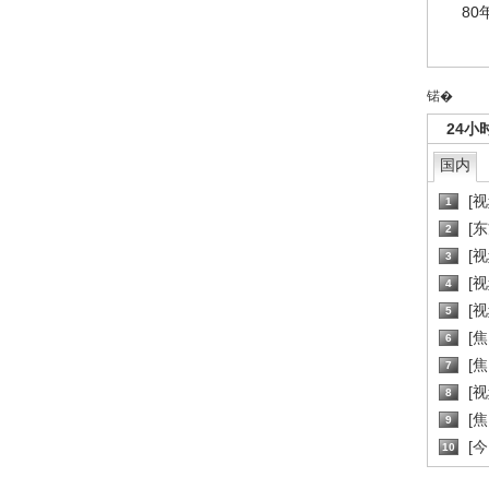
80
锘�
24小
国内
[
1
[
2
[
3
[
4
[
5
[
6
[焦
7
[
8
[
9
[
10