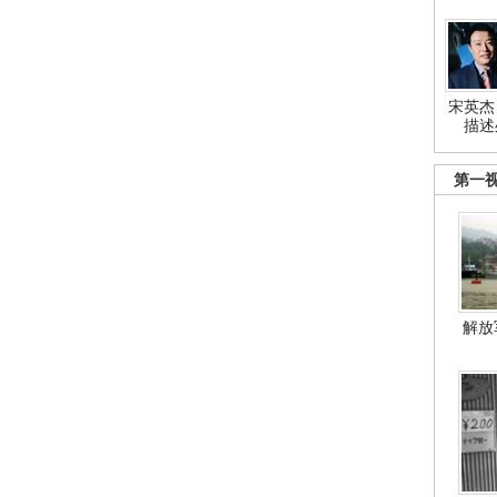
宋英杰
描述
第一
解放