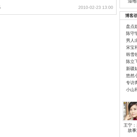
湿地
5
2010-02-23 13:00
博客
盘点
陈守
男人
宋宝
韩雪
陈立
新疆
悠然
专访
小山
王宁：
故事