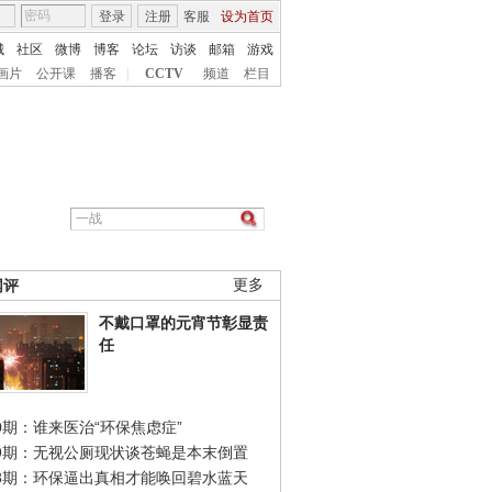
登录
注册
客服
设为首页
城
社区
微博
博客
论坛
访谈
邮箱
游戏
画片
公开课
播客
|
CCTV
频道
栏目
网评
更多
不戴口罩的元宵节彰显责
任
0期：谁来医治“环保焦虑症”
49期：无视公厕现状谈苍蝇是本末倒置
48期：环保逼出真相才能唤回碧水蓝天