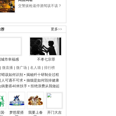
交警拔枪逼停酒驾该不该？
推荐
更多>>
国城市幸福感
不孝七宗罪
|
微直播
|
微广场
|
名人墙
|
排行榜
子打蜡该如何识别
• 揭秘歼十研制全过程
种贵人可遇不可求
• 抽烟是如何毁掉健康
人为病妻搭40米扶手
• 拒绝浪费从我做起
国·
梦想星搭
我要上春
开门大吉