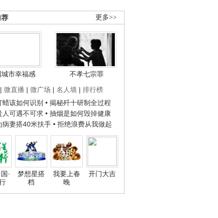
推荐
更多>>
国城市幸福感
不孝七宗罪
|
微直播
|
微广场
|
名人墙
|
排行榜
子打蜡该如何识别
• 揭秘歼十研制全过程
种贵人可遇不可求
• 抽烟是如何毁掉健康
人为病妻搭40米扶手
• 拒绝浪费从我做起
国·
梦想星搭
我要上春
开门大吉
行
档
晚