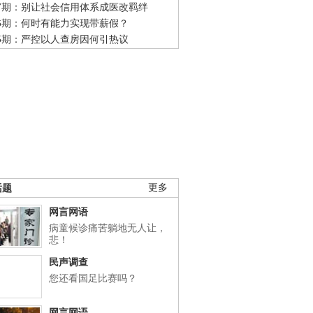
47期：别让社会信用体系成医改羁绊
46期：何时有能力实现带薪假？
45期：严控以人查房因何引热议
话题
更多
网言网语
病童候诊痛苦躺地无人让，
悲！
民声调查
您还看国足比赛吗？
网言网语