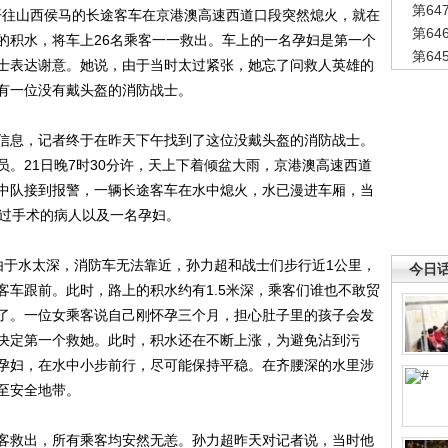
第6
开往山西侯马的长途客车在京港澳高速西道口段突然熄火，就在
第6
的积水，将车上26名乘客一一救出。车上的一名孕妇是第一个
第6
士表达谢意。她说，由于当时太过紧张，她忘了问救人英雄的
有一位没有戴头盔的消防战士。
息，记者终于在昨天下午找到了这位没戴头盔的消防战士。
。21日晚7时30分许，天上下着倾盆大雨，京港澳高速西道
中队接到报警，一辆长途客车在水中熄火，水已漫进车厢，当
做过手术的病人以及一名孕妇。
于水太深，消防车无法靠近，孙力超和战士们步行近1公里，
今日
客车跟前。此时，路上的积水约有1.5米深，乘客们谁也不敢贸
了。一位女乘客说自己刚怀孕三个月，担心肚子里的孩子会发
决定第一个救她。此时，积水还在不断上涨，为避免沾到污
孕妇，在水中小步前行，尽可能保持平稳。在齐腰深的水里涉
至安全地带。
救出，所有乘客均安然无恙。孙力超昨天对记者说，当时他