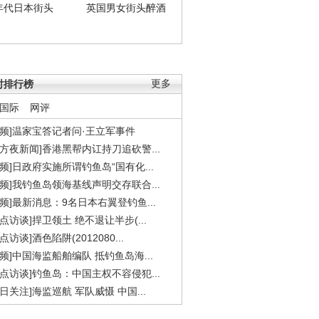
年代日本街头
英国男女街头醉酒
时排行榜
更多
国际
网评
视频]温家宝答记者问·王立军事件
东方夜新闻]香港黑帮内讧持刀追砍警...
视频]日政府实施所谓钓鱼岛“国有化...
视频]我钓鱼岛领海基线声明交存联合...
视频]最新消息：9名日本右翼登钓鱼...
焦点访谈]捍卫领土 绝不退让半步(...
点访谈]酒色陷阱(2012080...
视频]中国海监船舶编队 抵钓鱼岛海...
焦点访谈]钓鱼岛：中国主权不容侵犯...
今日关注]海监巡航 军队威慑 中国...