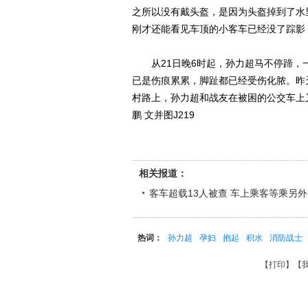
之所以没有戴头盔，是因为头盔掉到了水
刚才还能看见车顶的小客车已经没了踪影
从21日晚6时起，孙力超马不停蹄，一
已是伤痕累累，脚趾都已经受伤化脓。昨
村路上，孙力超和战友在被困的公交车上
鹏 文并图J219
相关报道：
客车超载13人被查 车上乘客等乘另
热词：
孙力超
孕妇
抱起
积水
消防战士
【
打印
】【