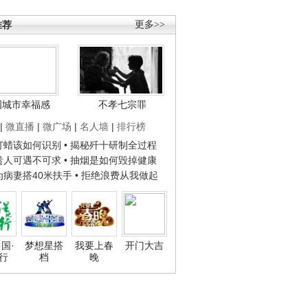
推荐
更多>>
国城市幸福感
不孝七宗罪
|
微直播
|
微广场
|
名人墙
|
排行榜
子打蜡该如何识别
• 揭秘歼十研制全过程
种贵人可遇不可求
• 抽烟是如何毁掉健康
人为病妻搭40米扶手
• 拒绝浪费从我做起
国·
梦想星搭
我要上春
开门大吉
行
档
晚