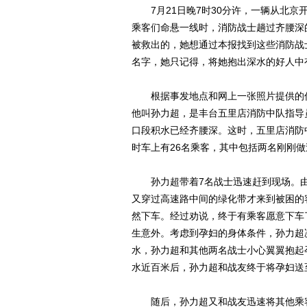
7月21日晚7时30分许，一辆从北京
乘客们命悬一线时，消防战士趟过齐腰深
被救出的，她想通过本报找到这些消防战
名字，她只记得，将她抱出深水的好人中
根据事发地点和网上一张照片提供的信
他叫孙力超，是丰台五里店消防中队指导员
口段积水已经齐腰深。这时，五里店消防
时车上有26名乘客，其中包括两名刚刚
孙力超带着7名战士迅速赶到现场。由
又穿过高速路中间的绿化带才来到被困的
然下车。经过劝说，终于有乘客愿意下车
生意外。考虑到孕妇的身体条件，孙力超
水，孙力超和其他两名战士小心翼翼抱起
水近百米后，孙力超和战友终于将孕妇送
随后，孙力超又和战友迅速将其他乘客