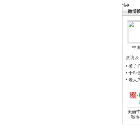
锘�
微博
中
微访谈
• 橙
• 十
• 老
美丽中
湿地