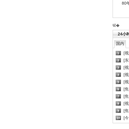
80
锘�
24小
国内
[
1
[
2
[
3
[
4
[
5
[
6
[焦
7
[
8
[
9
[
10