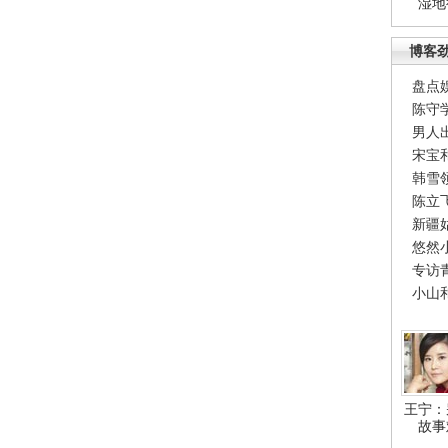
湿地
博客
盘点
陈守
男人
宋宝
韩雪
陈立
新疆
悠然
专访
小山
王宁：
故事