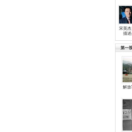
宋英杰
描述
第一
解放