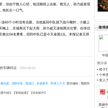
里，但由于救人心切，他没顾得上去捡。救完人，孙力超发现
，他长出一口气。
连60个小时没有合眼。当他返回中队脱下战斗靴时，小腿上
微博
天晚上，京城再次下起大雨，孙力超又连续两次出警。在张仪
又救出56名乘客，回到中队已是今天凌晨2点。本报记者王琪
中
微访谈
外的车辆转运
2011-04-14
• 橙
• 十
• 老
戴头盔
消防中队
西道口
长途客车
怀孕三个月
责任编辑：魏新民
我要纠错
】【
复制链接
】【
转发邮件
】
美丽中