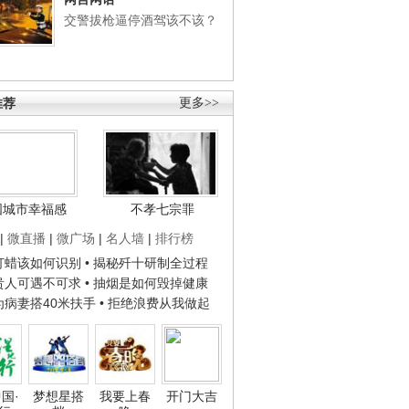
交警拔枪逼停酒驾该不该？
推荐
更多>>
国城市幸福感
不孝七宗罪
|
微直播
|
微广场
|
名人墙
|
排行榜
子打蜡该如何识别
• 揭秘歼十研制全过程
种贵人可遇不可求
• 抽烟是如何毁掉健康
人为病妻搭40米扶手
• 拒绝浪费从我做起
国·
梦想星搭
我要上春
开门大吉