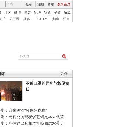
登录
注册
客服
设为首页
城
社区
微博
博客
论坛
访谈
邮箱
游戏
画片
公开课
播客
|
CCTV
频道
栏目
网评
更多
不戴口罩的元宵节彰显责
任
0期：谁来医治“环保焦虑症”
49期：无视公厕现状谈苍蝇是本末倒置
48期：环保逼出真相才能唤回碧水蓝天