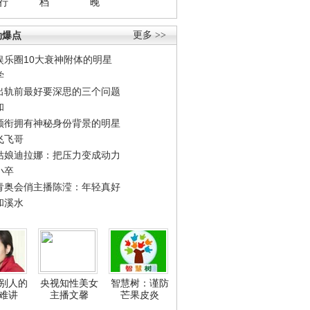
行
档
晚
劲爆点
更多 >>
娱乐圈10大衰神附体的明星
学
出轨前最好要深思的三个问题
和
领衔拥有神秘身份背景的明星
飞飞哥
姑娘迪拉娜：把压力变成动力
小卒
青奥会俏主播陈滢：年轻真好
和溪水
别人的
央视知性美女
智慧树：谨防
难讲
主播文馨
芒果皮炎