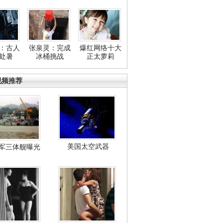
：古人
张泉灵：完成
爆红网络十大
处暑
冰桶挑战
正太萝莉
视频推荐
美国太空武器
军三体舰曝光