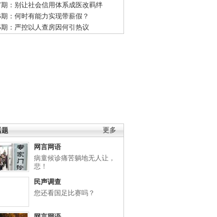
47期：别让社会信用体系成医改羁绊
46期：何时有能力实现带薪假？
45期：严控以人查房因何引热议
话题
更多
网言网语
病童候诊痛苦躺地无人让，
悲！
民声调查
您还看国足比赛吗？
网言网语