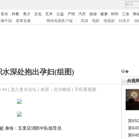
音乐
科教
青少
文化
艺术
公益
产经
汽车
旅游
健康
时尚
三农
商
直播中国
赛事直播
网络电视客户端
|
高清
电影
电视剧
纪录片
动
水深处抱出孕妇(组图)
锘�
央视
44 |
进入复兴论坛
| 来源：北京晚报 |
手机看视频
第65
第6
超 身份：五里店消防中队指导员
第6