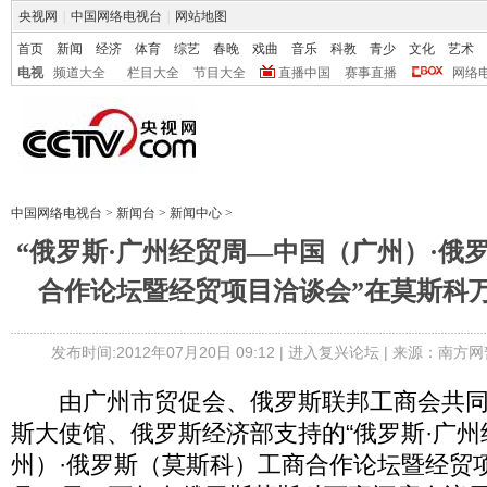
央视网
|
中国网络电视台
|
网站地图
首页
新闻
经济
体育
综艺
春晚
戏曲
音乐
科教
青少
文化
艺术
电视
频道大全
栏目大全
节目大全
直播中国
赛事直播
网络
中国网络电视台
>
新闻台
>
新闻中心
>
“俄罗斯·广州经贸周—中国（广州）·俄
合作论坛暨经贸项目洽谈会”在莫斯科
发布时间:2012年07月20日 09:12 |
进入复兴论坛
| 来源：南方网
由广州市贸促会、俄罗斯联邦工商会共同
斯大使馆、俄罗斯经济部支持的“俄罗斯·广
州）·俄罗斯（莫斯科）工商合作论坛暨经贸项