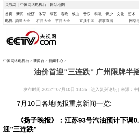
央视网
|
中国网络电视台
|
网站地图
首页
新闻
经济
体育
综艺
春晚
戏曲
音乐
科教
青少
文化
艺术
电视
频道大全
栏目大全
节目大全
直播中国
赛事直播
网络
中国网络电视台
>
新闻台
>
新闻中心
>
油价首迎"三连跌" 广州限牌半
发布时间:2012年07月10日 18:35 |
进入复兴论坛
| 来源：中
7月10日各地晚报重点新闻一览:
《扬子晚报》：江苏93号汽油预计下调0.3
迎"三连跌"