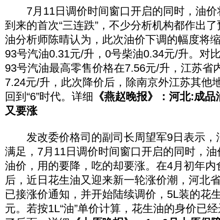
7月11日调价时间窗口开启的同时，油价
到来的首次“三连跌”，不少分析机构都作出
油分析师陈晴认为，此次油价下调的幅度将缩窄
93号汽油0.31元/升，0号柴油0.34元/升
93号汽油最高零售价格在7.56元/升，江苏
7.24元/升，此次降价后，除南京外江苏其
回到“6”时代。详细
《燕赵晚报》：河北:成品油
又要涨
发改委价格司的副司长周望军9日表示，
满足，7月11日调价时间窗口开启的同时，
油价，用的要降，吃的却要涨。在4月初年内
后，近日花生油又迎来新一轮涨价潮，河北
已接涨价通知，并开始陆续调价，5L装的花生
元。若按1L“油”单价计算，花生油的身价已经