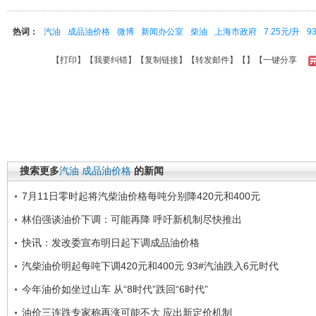
热词：
汽油
成品油价格
微博
新闻办公室
柴油
上海市政府
7.25元/升
9
【
打印
】【
我要纠错
】【
复制链接
】【
转发邮件
】【
】
【一键分享
搜索更多
汽油
成品油价格
的新闻
7月11日零时起将汽柴油价格每吨分别降420元和400元
林伯强谈油价下调：可能再降 呼吁新机制尽快推出
快讯：发改委宣布明日起下调成品油价格
汽柴油价明起每吨下调420元和400元 93#汽油跌入6元时代
今年油价如坐过山车 从“8时代”跌回“6时代”
油价三连跌专家称再涨可能不大 应出新定价机制