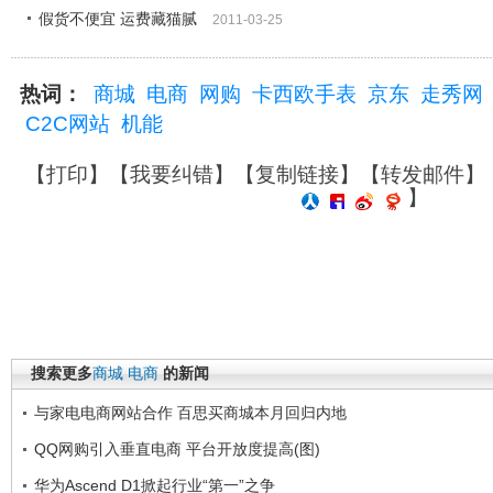
假货不便宜 运费藏猫腻
2011-03-25
热词：
商城
电商
网购
卡西欧手表
京东
走秀网
C2C网站
机能
【
打印
】【
我要纠错
】【
复制链接
】【
转发邮件
】
】
搜索更多
商城
电商
的新闻
与家电电商网站合作 百思买商城本月回归内地
QQ网购引入垂直电商 平台开放度提高(图)
华为Ascend D1掀起行业“第一”之争