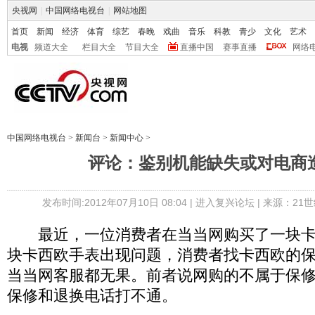
央视网
|
中国网络电视台
|
网站地图
首页
新闻
经济
体育
综艺
春晚
戏曲
音乐
科教
青少
文化
艺术
电视
频道大全
栏目大全
节目大全
直播中国
赛事直播
网络
中国网络电视台
>
新闻台
>
新闻中心
>
评论：鉴别机能缺失或对电商
发布时间:2012年07月10日 08:04 |
进入复兴论坛
| 来源：21
最近，一位消费者在当当网购买了一块卡
块卡西欧手表出现问题，消费者找卡西欧的
当当网客服都无果。前者说网购的不属于保
保修和退换电话打不通。