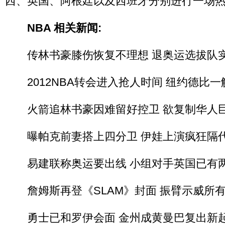
西、英国、阿根廷以及西班牙分别进行一场
NBA 相关新闻:
传林书豪膝伤恢复不理想 退奥运选拔队
2012NBA转会进入抢人时间 纽约德比一
火箭追林书豪因难留好控卫 欲复制华人
曝帕克前妻搭上四分卫 伊娃上演疯狂隔代
易建联称奥运要出线 小组对手英国已有
詹姆斯再登《SLAM》封面 振臂示威所
勇士已和罗伊会面 金州成黄曼巴复出新