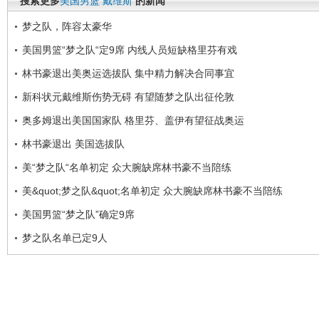
搜索更多
美国男篮
戴维斯
的新闻
梦之队，阵容太豪华
美国男篮“梦之队“定9席 内线人员短缺格里芬有戏
林书豪退出美奥运选拔队 集中精力解决合同事宜
新科状元戴维斯伤势无碍 有望随梦之队出征伦敦
奥多姆退出美国国家队 格里芬、盖伊有望征战奥运
林书豪退出 美国选拔队
美“梦之队“名单初定 众大腕缺席林书豪不当陪练
美&quot;梦之队&quot;名单初定 众大腕缺席林书豪不当陪练
美国男篮“梦之队”确定9席
梦之队名单已定9人