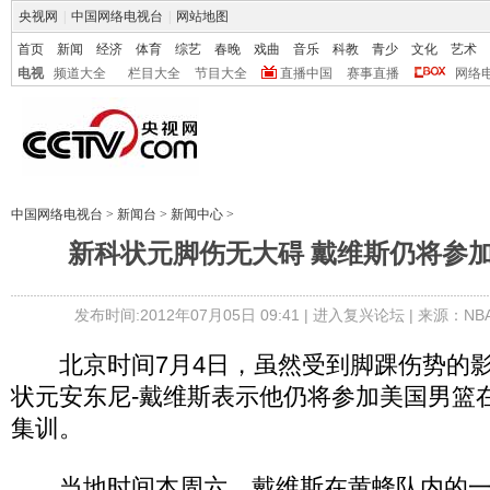
央视网
|
中国网络电视台
|
网站地图
首页
新闻
经济
体育
综艺
春晚
戏曲
音乐
科教
青少
文化
艺术
电视
频道大全
栏目大全
节目大全
直播中国
赛事直播
网络
中国网络电视台
>
新闻台
>
新闻中心
>
新科状元脚伤无大碍 戴维斯仍将参
发布时间:2012年07月05日 09:41 |
进入复兴论坛
| 来源：NB
北京时间7月4日，虽然受到脚踝伤势的影
状元安东尼-戴维斯表示他仍将参加美国男篮
集训。
当地时间本周六，戴维斯在黄蜂队内的一