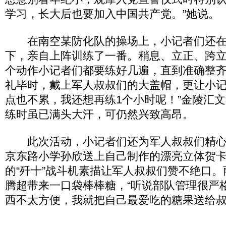
学习，长大后也要加入中国共产党。”她说。
在南空某防化队的操场上，小记者们还在
下，亲自上阵训练了一番。稍息、立正、跨
个动作小记者们都要练好几遍，直到准确整
礼毕时，戴上军人叔叔们的大盖帽，更让小记者
点也不累，我还想再练1个小时呢！”金陵汇
练时虽已满头大汗，可仍然兴致高昂。
此次活动，小记者们还为军人叔叔们精心
京东路小学孙欣送上自己制作的漂亮立体贺卡
的“歼十”战斗机素描让军人叔叔们赞不绝口
腾超带来一口袋棒棒糖，“听说部队管理很严
西不太方便，我就把自己最爱吃的糖果送给叔