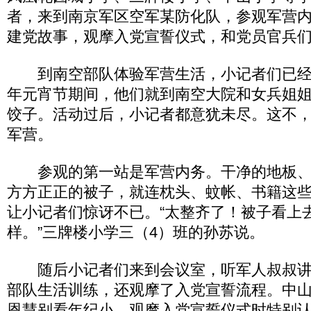
者，来到南京军区空军某防化队，参观军营
建党故事，观摩入党宣誓仪式，和党员官兵
到南空部队体验军营生活，小记者们已经
年元宵节期间，他们就到南空大院和女兵姐
饺子。活动过后，小记者都意犹未尽。这不，
军营。
参观的第一站是军营内务。干净的地板、
方方正正的被子，就连枕头、蚊帐、书籍这
让小记者们惊讶不已。“太整齐了！被子看上
样。”三牌楼小学三（4）班的孙苏说。
随后小记者们来到会议室，听军人叔叔讲
部队生活训练，还观摩了入党宣誓流程。中山
恩慧别看年纪小，观摩入党宣誓仪式时特别认