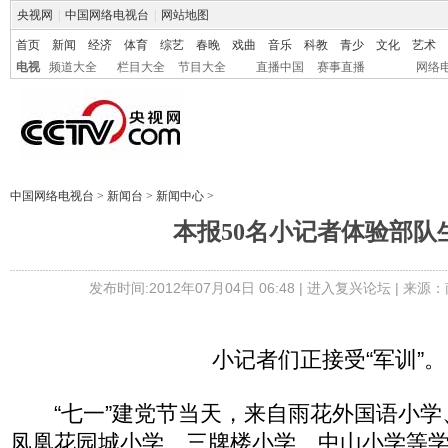
央视网
|
中国网络电视台
|
网站地图
首页
新闻
经济
体育
综艺
春晚
戏曲
音乐
科教
青少
文化
艺术
电视
频道大全
栏目大全
节目大全
直播中国
赛事直播
网络
中国网络电视台
>
新闻台
>
新闻中心
>
本报50名小记者体验部队
发布时间:2012年07月04日 06:48 |
进入复兴论坛
| 来源：
小记者们正接受“军训”。
“七一”建党节当天，来自雨花外国语小学
凤凰花园城小学、三牌楼小学、中山小学等学