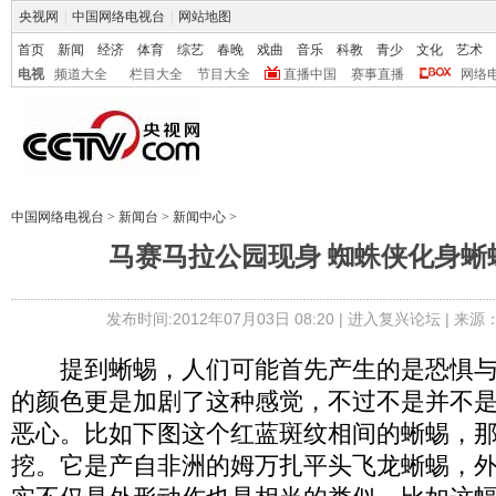
央视网
|
中国网络电视台
|
网站地图
首页
新闻
经济
体育
综艺
春晚
戏曲
音乐
科教
青少
文化
艺术
电视
频道大全
栏目大全
节目大全
直播中国
赛事直播
网络
中国网络电视台
>
新闻台
>
新闻中心
>
马赛马拉公园现身 蜘蛛侠化身蜥
发布时间:2012年07月03日 08:20 |
进入复兴论坛
| 来源
提到蜥蜴，人们可能首先产生的是恐惧与
的颜色更是加剧了这种感觉，不过不是并不
恶心。比如下图这个红蓝斑纹相间的蜥蜴，
挖。它是产自非洲的姆万扎平头飞龙蜥蜴，