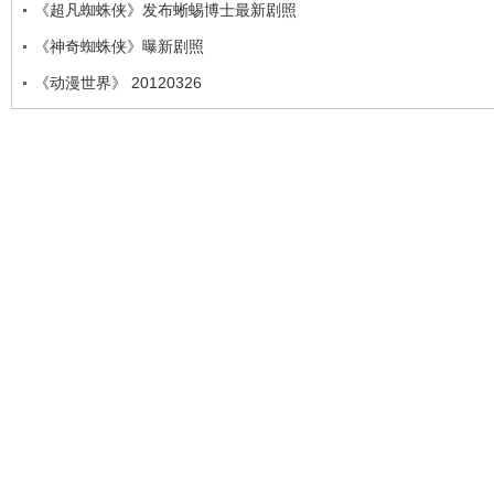
《超凡蜘蛛侠》发布蜥蜴博士最新剧照
《神奇蜘蛛侠》曝新剧照
《动漫世界》 20120326