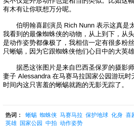
实不仅是外形动作也是相当的类似。比如这
有木有让你联想万分呢。
伯明翰喜剧演员 Rich Nunn 表示这真
我看到的最像蜘蛛侠的动物，从上到下，从
是动作姿势都像极了，我相信一定有很多粉
只蜥蜴，因为它跟蜘蛛侠他们心目中的大英
据悉这张图片是来自巴西圣保罗的摄影师 Cass
妻子 Alessandra 在马赛马拉国家公园游
时间内这只害羞的蜥蜴就跑的无影无踪了。
热词：
蜥蜴
蜘蛛侠
马赛马拉
保护地球
化身
喜
英雄
国家公园
中拍
动作姿势