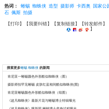
热词：
蜥蜴
蜘蛛侠
造型
摄影师
卡西奥
国家公
石
佩斯
拍摄
【
打印
】【
我要纠错
】【
复制链接
】【
转发邮件
】
】
搜索更多
蜥蜴
蜘蛛侠
的新闻
肯尼亚一蜥蜴颜色外形酷似蜘蛛侠（图）
摄影师拍罕见蜥蜴 皮肤红蓝相间酷似蜘蛛侠(图)
肯尼亚蜥蜴颜色外形酷似蜘蛛侠（组图）
《超凡蜘蛛侠》最新片花与蜥蜴博士特辑曝光
《超凡蜘蛛侠》曝新照 蜥蜴博士变身过程曝光