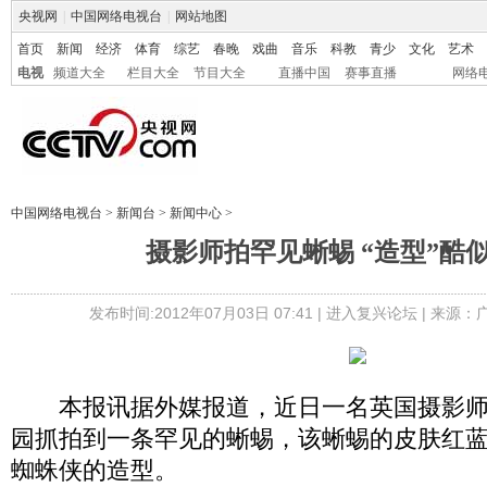
央视网
|
中国网络电视台
|
网站地图
首页
新闻
经济
体育
综艺
春晚
戏曲
音乐
科教
青少
文化
艺术
电视
频道大全
栏目大全
节目大全
直播中国
赛事直播
网络
中国网络电视台
>
新闻台
>
新闻中心
>
摄影师拍罕见蜥蜴 “造型”酷
发布时间:2012年07月03日 07:41 |
进入复兴论坛
| 来源：
本报讯据外媒报道，近日一名英国摄影师
园抓拍到一条罕见的蜥蜴，该蜥蜴的皮肤红
蜘蛛侠的造型。