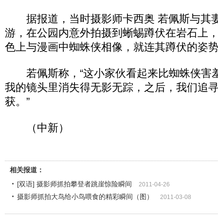
据报道，当时摄影师卡西奥 若佩斯与其
游，在公园内意外拍摄到蜥蜴蹲伏在岩石上
色上与漫画中蜘蛛侠相像，就连其蹲伏的姿
若佩斯称，“这小家伙看起来比蜘蛛侠害
我的镜头里消失得无影无踪，之后，我们追
获。”
（中新）
相关报道：
[双语] 摄影师抓拍攀登者跳崖惊险瞬间
2011-04-26
摄影师抓拍大鸟给小鸟喂食的精彩瞬间（图）
2011-03-08