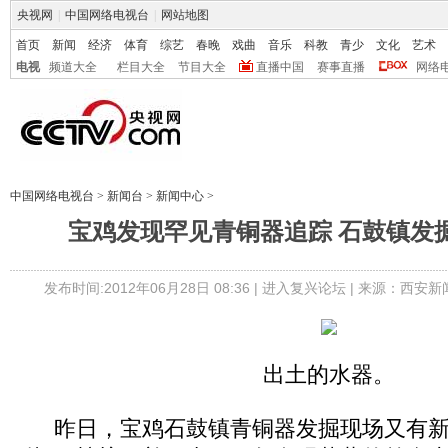
央视网
|
中国网络电视台
|
网站地图
首页
新闻
经济
体育
综艺
春晚
戏曲
音乐
科教
青少
文化
艺术
电视
频道大全
栏目大全
节目大全
直播中国
赛事直播
网络
中国网络电视台
>
新闻台
>
新闻中心
>
宝鸡发现罕见青铜器追踪 石鼓镇发
发布时间:2012年06月28日 08:36 |
进入复兴论坛
| 来源：西安新
出土的水器。
昨日，宝鸡石鼓镇青铜器发掘现场又有新