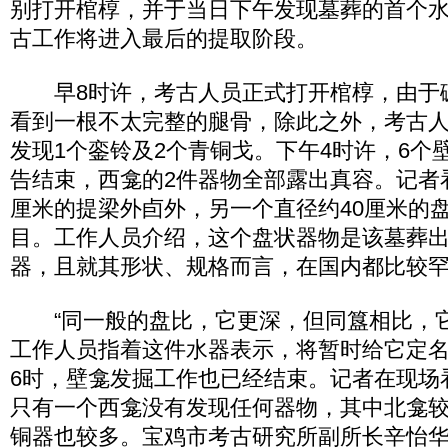
别打开棺椁，并于当日下午发现墓葬的首个
古工作将进入最后的提取阶段。
早8时许，考古人员正式打开棺椁，由于
看到一根不太完整的腿骨，除此之外，考古
发现1个銮铃及2个青铜戈。下午4时许，6个
告结束，西龛的2件器物全部露出真容。记者
厘米的提梁外卣外，另一个直径约40厘米的
目。工作人员介绍，这个盘状器物是该墓葬
器，且就其形状、规格而言，在国内都比较
“同一般的盘比，它更深，但同簋相比，它
工作人员指着这件水器表示，将暂时给它定名
6时，壁龛发掘工作也已经结束。记者在现场
只有一个西龛没有发现任何器物，其中北龛
铜器也较多。宝鸡市考古研究所副所长辛怡