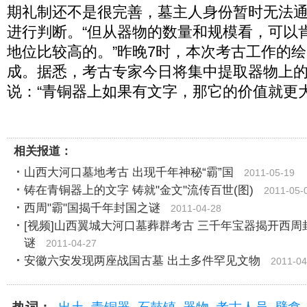
期礼制还不是很完善，墓主人身份暂时无法
进行判断。“但从器物的数量和规模看，可以
地位比较高的。”昨晚7时，本次考古工作的
成。据悉，考古专家今日将集中提取器物上
说：“青铜器上如果有文字，那它的价值就更大
相关报道：
山西大河口墓地考古 出现千年神秘“霸”国
2011-05-19
铸在青铜器上的文字 铸就"金文"流传百世(图)
2011-05-
西周"霸"国揭千年封国之谜
2011-04-28
[视频]山西翼城大河口墓葬群考古 三千年宝器揭开西周
谜
2011-04-27
安徽六安发现两座战国古墓 出土多件罕见文物
2011-04