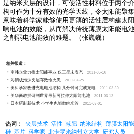
是纳米夹层的设计，可使活性材料位于两个
构可作为十分有效的光学天线，令太阳能聚
意味着科学家能够使用更薄的活性层构建太
响电池的效能，从而解决传统薄膜太阳能电
之削弱电池能效的难题。（张巍巍）
相关报道：
南韩企业力推太阳能事业 仅三星未表态
2011-05-16
彩钢板泡沫夹层存致命火患
2011-04-25
美科学家改进充电电池结构 几分钟可完成充电
2011-03-30
美华裔教授研制世界最新可拉伸太阳能电池
2011-03-12
日本研制新技术 小学生也能做纳米管
2011-03-01
热词：
夹层技术
活性
减肥
纳米结构
薄膜太阳能
硅
基片
科学家
北卡罗来纳州立大学
研究人员