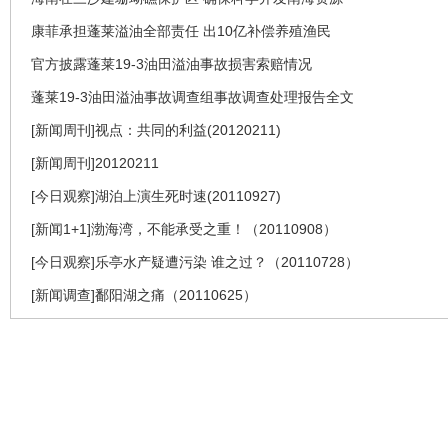
康菲承担蓬莱溢油全部责任 出10亿补偿养殖渔民
官方披露蓬莱19-3油田溢油事故损害索赔情况
蓬莱19-3油田溢油事故调查组事故调查处理报告全文
[新闻周刊]视点：共同的利益(20120211)
[新闻周刊]20120211
[今日观察]湖泊上演生死时速(20110927)
[新闻1+1]渤海湾，不能承受之重！（20110908）
[今日观察]乐亭水产疑遭污染 谁之过？（20110728）
[新闻调查]鄱阳湖之痛（20110625）