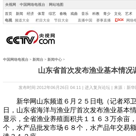
央视网
|
中国网络电视台
|
网站地图
首页
新闻
经济
体育
综艺
春晚
戏曲
音乐
科教
青少
文化
艺术
电视
频道大全
栏目大全
节目大全
直播中国
赛事直播
网络
中国网络电视台
>
新闻台
>
新闻中心
>
山东省首次发布渔业基本情况
发布时间:2012年06月26日 04:11 |
进入复兴论坛
| 来源：新华
新华网山东频道６月２５日电（记者邓卫
日，山东省海洋与渔业厅首次发布渔业基本
显示，全省渔业养殖面积共１１６３万余亩
个，水产品批发市场６８个，水产品年交易