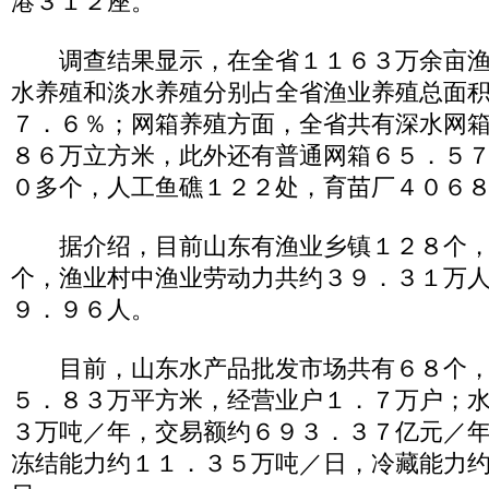
港３１２座。
调查结果显示，在全省１１６３万余亩渔
水养殖和淡水养殖分别占全省渔业养殖总面
７．６％；网箱养殖方面，全省共有深水网
８６万立方米，此外还有普通网箱６５．５
０多个，人工鱼礁１２２处，育苗厂４０６
据介绍，目前山东有渔业乡镇１２８个，
个，渔业村中渔业劳动力共约３９．３１万
９．９６人。
目前，山东水产品批发市场共有６８个，
５．８３万平方米，经营业户１．７万户；
３万吨／年，交易额约６９３．３７亿元／
冻结能力约１１．３５万吨／日，冷藏能力