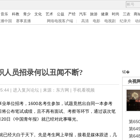
音乐
科教
青少
文化
艺术
公益
产经
汽车
旅游
健康
时尚
三农
商
直播中国
赛事直播
网络电视客户端
|
高清
电影
电视剧
纪录片
动
职人员招录何以丑闻不断?
锘�
央视
:44 |
进入复兴论坛
| 来源：东方网 |
手机看视频
业单位招考，1600名考生参加，试题竟然出自同一本参考
0日将公布笔试成绩，且不再有面试、考察等环节，通过该次笔
月20日《中国青年报》就已经对此事曝光。
第65
第6
已经大白于天下。先是考生网上举报，接着是媒体跟进，几
第6