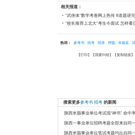
相关报道：
“武侠体”数学考卷网上热传 8道题讲完
“校长推荐上北大”考生今面试 怎样
热词：
参考书
招考
招录
押题
米脂县
【
打印
】【
我要纠错
】【
复制链接
】
搜索更多
参考书
招考
的新闻
陕西米脂事业单位考试现“神书” 命中率
陕西一事业单位招聘考题全部来自同
陕西米脂事业单位笔试考题均出自同