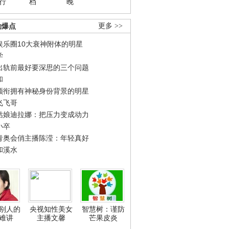
行
档
晚
劲爆点
更多 >>
娱乐圈10大衰神附体的明星
学
出轨前最好要深思的三个问题
和
领衔拥有神秘身份背景的明星
飞飞哥
姑娘迪拉娜：把压力变成动力
小卒
青奥会俏主播陈滢：年轻真好
和溪水
别人的
央视知性美女
智慧树：谨防
难讲
主播文馨
芒果皮炎