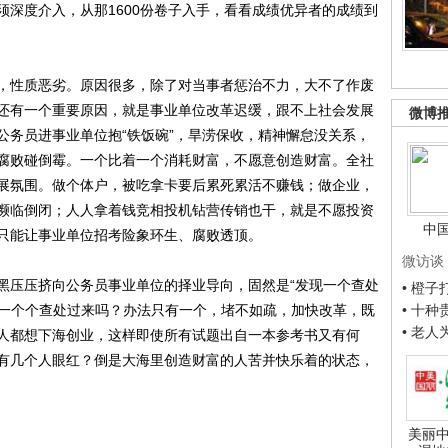
须深度介入，从那1600份卷子入手，看看成绩优异者的成绩到
性质恶劣。原因很多，除了对当事者惩治不力，大不了作废
还有一个重要原因，就是事业单位改革迟缓，跟不上社会发展
微博
公务员进事业单位抱“铁饭碗”，旱涝保收，精神懈怠没关系，
腐败碰倒霉。一个比着一个消耗财富，不愿意创造财富。全社
展氛围。做个体户，被吃拿卡要后累死累活不赚钱；做企业，
濒临倒闭；人人拿着钱竞相投机钻营传销也干，就是不愿投资
中
只能让事业单位招考险象环生、腐败透顶。
微访谈
压压挤向公务员事业单位的择业导向，固然是“发现一个查处
• 橙
会一个个查处过来吗？办法只有一个，堵不如疏，加快改革，既
• 十
• 老
人都想下海创业，这样即使所有试题出自一本参考书又有何
有几个人眼红？倒是大海里创造财富的人苦并快乐着的状态，
美丽中