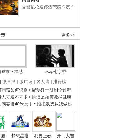
交警拔枪逼停酒驾该不该？
推荐
更多>>
国城市幸福感
不孝七宗罪
|
微直播
|
微广场
|
名人墙
|
排行榜
子打蜡该如何识别
• 揭秘歼十研制全过程
种贵人可遇不可求
• 抽烟是如何毁掉健康
人为病妻搭40米扶手
• 拒绝浪费从我做起
国·
梦想星搭
我要上春
开门大吉