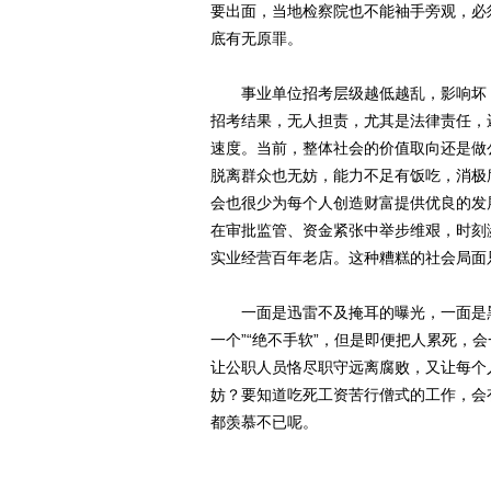
要出面，当地检察院也不能袖手旁观，必
底有无原罪。
事业单位招考层级越低越乱，影响坏，
招考结果，无人担责，尤其是法律责任，
速度。当前，整体社会的价值取向还是做
脱离群众也无妨，能力不足有饭吃，消极
会也很少为每个人创造财富提供优良的发
在审批监管、资金紧张中举步维艰，时刻
实业经营百年老店。这种糟糕的社会局面
一面是迅雷不及掩耳的曝光，一面是黑
一个”“绝不手软”，但是即便把人累死，
让公职人员恪尽职守远离腐败，又让每个
妨？要知道吃死工资苦行僧式的工作，会
都羡慕不已呢。