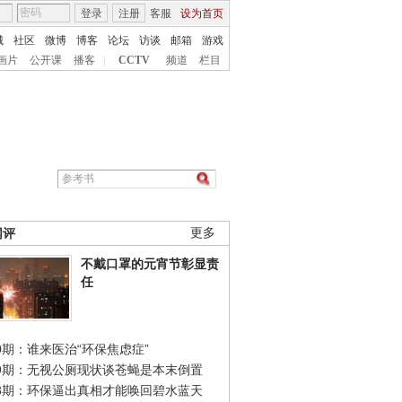
登录
注册
客服
设为首页
城
社区
微博
博客
论坛
访谈
邮箱
游戏
画片
公开课
播客
|
CCTV
频道
栏目
网评
更多
不戴口罩的元宵节彰显责
任
0期：谁来医治“环保焦虑症”
49期：无视公厕现状谈苍蝇是本末倒置
48期：环保逼出真相才能唤回碧水蓝天