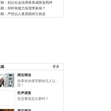
47期：别让社会信用体系成医改羁绊
46期：何时有能力实现带薪假？
45期：严控以人查房因何引热议
话题
更多
网言网语
病童候诊痛苦躺地无人让，
悲！
民声调查
您还看国足比赛吗？
网言网语