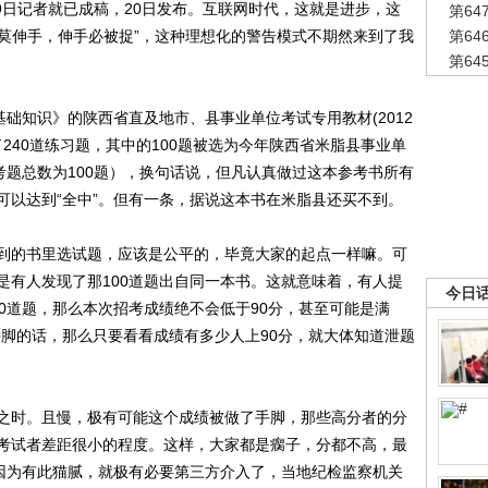
19日记者就已成稿，20日发布。互联网时代，这就是进步，这
第6
“莫伸手，伸手必被捉”，这种理想化的警告模式不期然来到了我
第6
第6
础知识》的陕西省直及地市、县事业单位考试专用教材(2012
了240道练习题，其中的100题被选为今年陕西省米脂县事业单
考题总数为100题），换句话说，但凡认真做过这本参考书所有
可以达到“全中”。但有一条，据说这本书在米脂县还买不到。
的书里选试题，应该是公平的，毕竟大家的起点一样嘛。可
是有人发现了那100道题出自同一本书。这就意味着，有人提
今日
0道题，那么本次招考成绩绝不会低于90分，甚至可能是满
手脚的话，那么只要看看成绩有多少人上90分，就大体知道泄题
时。且慢，极有可能这个成绩被做了手脚，那些高分者的分
考试者差距很小的程度。这样，大家都是瘸子，分都不高，最
正因为有此猫腻，就极有必要第三方介入了，当地纪检监察机关