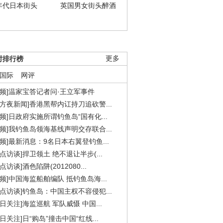
年代日本街头
英国男女街头醉酒
时排行榜
更多
国际
网评
视频]温家宝答记者问·王立军事件
东方夜新闻]香港黑帮内讧持刀追砍警...
视频]日政府实施所谓钓鱼岛“国有化...
视频]我钓鱼岛领海基线声明交存联合...
视频]最新消息：9名日本右翼登钓鱼...
焦点访谈]捍卫领土 绝不退让半步(...
点访谈]酒色陷阱(2012080...
视频]中国海监船舶编队 抵钓鱼岛海...
焦点访谈]钓鱼岛：中国主权不容侵犯...
今日关注]海监巡航 军队威慑 中国...
今日关注]日“购岛”撞击中国“红线...