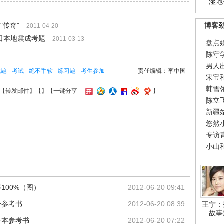
湿地
"传奇"
博客
2011-04-20
看日本地震成考题
2011-03-13
盘点
陈守
男人
试题
考试
绝不手软
练习题
考生参加
责任编辑：李中国
宋宝
韩雪
【
转发邮件
】【
】
【一键分享
】
陈立
新疆
悠然
专访
小山
100%（图）
2012-06-20 09:41
一参考书
2012-06-20 08:39
王宁：
故事
一本参考书
2012-06-20 07:22