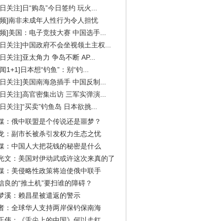
今日关注]日“购岛”今日签约 玩火...
视频]南非未成年人性行为令人担忧
视频]美国：电子竞技大赛 中国选手...
今日关注]中国政府不会坐视领土主权...
今日关注]亚太角力 争岛不断 AP...
闻1+1]日本想“钓鱼”：别“钓...
今日关注]美国南海急插手 中国反制...
今日关注]高官密集出访 三军实弹演...
今日关注]“买卖”钓鱼岛 日本欲挑...
媒：俄中联盟是个传说还是噩梦？
龙：副市长被杀引发权力生态之忧
媒：中国人大把花钱的秘密是什么
光文：美国对伊动武或许这次来真的了
媒：美侵略性政策将迫使俄中联手
信良的“推土机”要扫谁的障碍？
梦溪：赖昌星被遣返的警示
者：全球华人支持两岸保钓保南海
正伟：《舌尖上的中国》何以走红