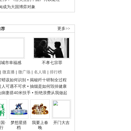
甸成为大国博弈对象
推荐
更多>>
国城市幸福感
不孝七宗罪
|
微直播
|
微广场
|
名人墙
|
排行榜
子打蜡该如何识别
• 揭秘歼十研制全过程
种贵人可遇不可求
• 抽烟是如何毁掉健康
人为病妻搭40米扶手
• 拒绝浪费从我做起
国·
梦想星搭
我要上春
开门大吉
行
档
晚