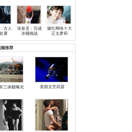
：古人
张泉灵：完成
爆红网络十大
处暑
冰桶挑战
正太萝莉
视频推荐
美国太空武器
军三体舰曝光