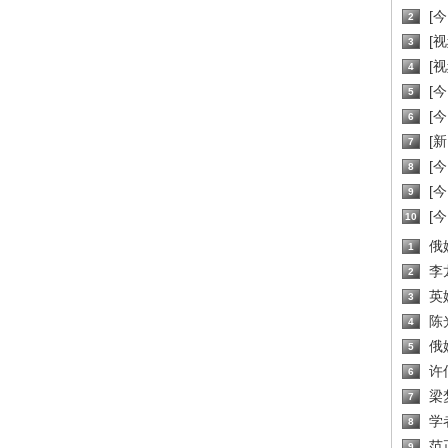
[
2
[
3
[
4
[
5
[
6
[新
7
[
8
[
9
[
10
俄
1
李
2
英
3
陈
4
俄
5
许
6
梁
7
学
8
范
9