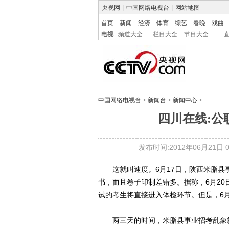
央视网
|
中国网络电视台
|
网站地图
首页
新闻
经济
体育
综艺
春晚
戏曲
电视
频道大全
栏目大全
节目大全
中国网络电视台
>
新闻台
>
新闻中心
>
四川在线:公
发布时间:2012年06月21日 05
这就叫速度。6月17日，陕西米脂县事
书，而且卷子印制差错多。据称，6月2
试的考生将直接进入体检环节。但是，6
两三天的时间，米脂县事业招考乱象就