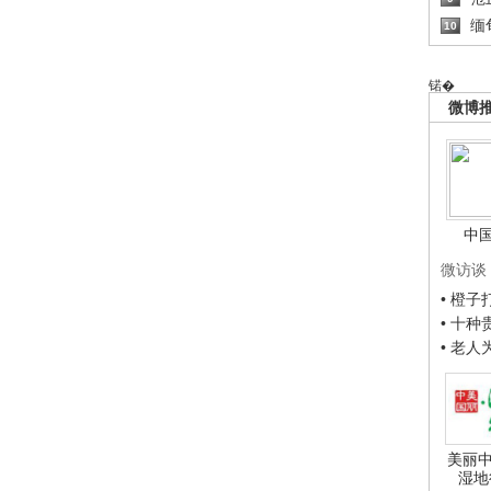
缅
10
锘�
微博
中
微访谈
• 橙
• 十
• 老
美丽中
湿地