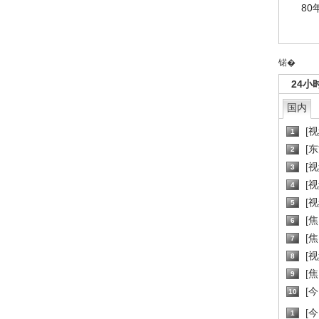
80
锘�
24小
国内
[
1
[
2
[
3
[
4
[
5
[
6
[焦
7
[
8
[
9
[
10
[
1