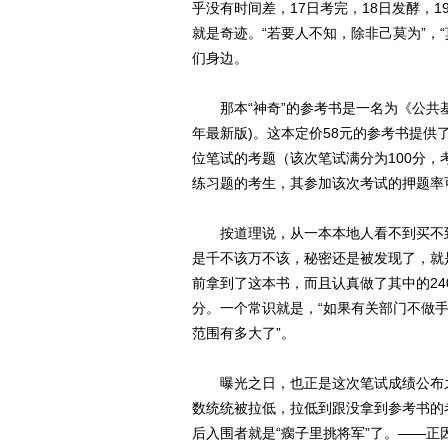
乎没有时间差，17日考完，18日发酵，
就是奇迹。“若要人不知，除非己莫为”，
们身边。
那本“神奇”的参考书是一名为《公共基
年最新版)。这本定价58元的参考书提供
位笔试的考题（该次笔试满分为100分，
练习题的考生，其参加该次考试的押题率
按道理说，从一本本地人看不到买不到
是千不该万不该，秘密还是被发现了，就
前拿到了这本书，而且认真做了其中的24
分。一个常识就是，“如果有关部门不做
范围有多大了”。
曝光之日，也正是这次笔试成绩公布之
数统统被拉低，拉低到跟没拿到参考书的
后入围者就是“瘸子里挑将军”了。――