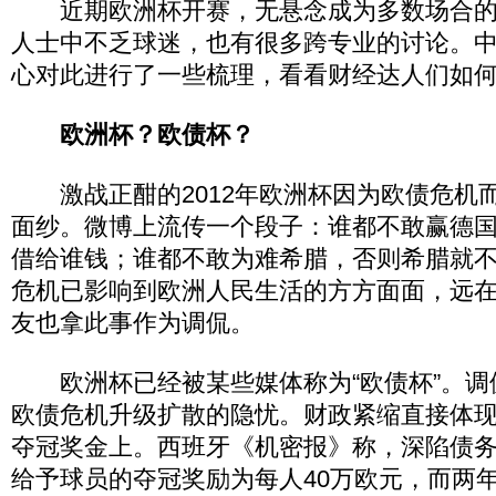
近期欧洲杯开赛，无悬念成为多数场合的
人士中不乏球迷，也有很多跨专业的讨论。
心对此进行了一些梳理，看看财经达人们如
欧洲杯？欧债杯？
激战正酣的2012年欧洲杯因为欧债危机
面纱。微博上流传一个段子：谁都不敢赢德
借给谁钱；谁都不敢为难希腊，否则希腊就
危机已影响到欧洲人民生活的方方面面，远
友也拿此事作为调侃。
欧洲杯已经被某些媒体称为“欧债杯”。调
欧债危机升级扩散的隐忧。财政紧缩直接体
夺冠奖金上。西班牙《机密报》称，深陷债
给予球员的夺冠奖励为每人40万欧元，而两