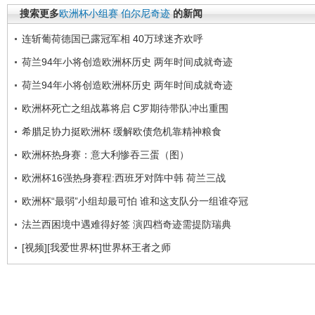
搜索更多
欧洲杯小组赛
伯尔尼奇迹
的新闻
连斩葡荷德国已露冠军相 40万球迷齐欢呼
荷兰94年小将创造欧洲杯历史 两年时间成就奇迹
荷兰94年小将创造欧洲杯历史 两年时间成就奇迹
欧洲杯死亡之组战幕将启 C罗期待带队冲出重围
希腊足协力挺欧洲杯 缓解欧债危机靠精神粮食
欧洲杯热身赛：意大利惨吞三蛋（图）
欧洲杯16强热身赛程:西班牙对阵中韩 荷兰三战
欧洲杯“最弱”小组却最可怕 谁和这支队分一组谁夺冠
法兰西困境中遇难得好签 演四档奇迹需提防瑞典
[视频][我爱世界杯]世界杯王者之师