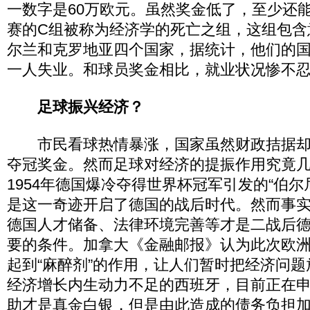
一数字是60万欧元。虽然奖金低了，至少还
赛的C组被称为经济学的死亡之组，这组包含
尔兰和克罗地亚四个国家，据统计，他们的
一人失业。和球员奖金相比，就业状况惨不
足球振兴经济？
市民看球热情暴涨，国家虽然财政拮据却
夺冠奖金。然而足球对经济的提振作用究竟
1954年德国爆冷夺得世界杯冠军引发的“伯尔
是这一奇迹开启了德国的战后时代。然而事
德国人才储备、法律环境完善等才是二战后
要的条件。加拿大《金融邮报》认为此次欧
起到“麻醉剂”的作用，让人们暂时把经济问
经济增长内生动力不足的西班牙，目前正在申请
助才是真金白银，但是由此造成的债务负担