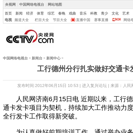
央视网
|
中国网络电视台
|
网站地图
首页
新闻
经济
体育
综艺
春晚
戏曲
音乐
科教
青少
文化
艺术
电视
频道大全
栏目大全
节目大全
直播中国
赛事直播
网络
中国网络电视台
>
新闻台
>
新闻中心
>
工行德州分行扎实做好交通卡
发布时间:2012年06月15日 10:53 |
进入复兴论坛
| 来源：人民
人民网济南6月15日电 近期以来，工行
通卡发卡项目为契机，持续加大工作推动力
全行发卡工作取得新突破。
为认真做好前期培训工作。通过举办业务