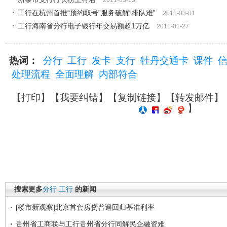
2011-03-15
工行在杭州首推“预约取号”服务破解“排队难”
2011-03-01
工行海南省分行电子银行年交易额超1万亿
2011-01-27
热词：
分行
工行
发卡
支行
牡丹交通卡
课件
处理流程
全面理解
内部符合
【
打印
】【
我要纠错
】【
复制链接
】【
转发邮件
】
】
搜索更多
分行
工行
的新闻
[楼市新观察]北京首套房贷普遍回归基准利率
贵州省工商联与工行贵州省分行同解民企融资难