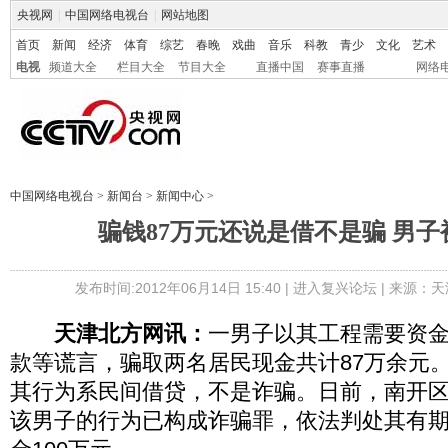
央视网
|
中国网络电视台
|
网站地图
首页
新闻
经济
体育
综艺
春晚
戏曲
音乐
科教
青少
文化
艺术
电视
频道大全
栏目大全
节目大全
直播中国
赛事直播
网络
中国网络电视台
>
新闻台
>
新闻中心
>
骗钱87万元还说是借不是骗 男子
发布时间:2012年06月14日 15:40 |
进入复兴论坛
| 来源：天
天津北方网讯：
一男子以其工程需要资
款等谎言，骗取两名居民现金共计87万余元
其行为系民间借贷，不是诈骗。日前，南开
该男子的行为已构成诈骗罪，依法判处其有期