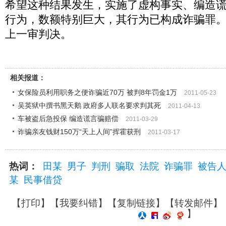
希望这种结果发生，实施了虚构事实、编造
行为，数额特别巨大，其行为已构成诈骗罪
上一审判决。
相关报道：
女保险员利用职务之便诈骗近70万 被判8年罚金1万
2011-05-23
吴英狱中撰书黑天鹅 政府多人联名要求判其死
2011-04-13
车被盗后急投保 编造谎言骗赔偿
2011-03-29
诈骗亲友钱财150万“天上人间”挥霍获刑
2011-03-17
热词：
田某
男子
判刑
骗取
法院
诈骗罪
被告
某
民事借贷
【
打印
】【
我要纠错
】【
复制链接
】【
转发邮件
】
】