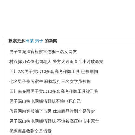
搜索更多
田某
男子
的新闻
男子冒充法官检察官连骗三名女网友
村汉挥刀砍倒七旬老人 警方火速追查半小时破命案
四川2名男子卖出10多套高考作弊工具 已被刑拘
七名男子夜闯宿舍 骚扰殴打三名女学员被拘
四川南充两男子卖出10多套高考作弊工具被刑拘
男子深山拉电网捕猎野味不慎电死自己
假冒网站客服骗了市民 优惠商品收到全是假货
男子深山拉电网捕猎野味 不慎被高压电击中死亡
优惠商品收到全是假货