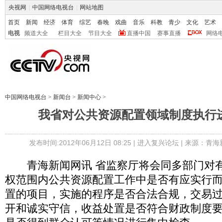
央视网
|
中国网络电视台
|
网站地图
首页
新闻
经济
体育
综艺
春晚
戏曲
音乐
科教
青少
文化
艺术
电视
频道大全
栏目大全
节目大全
直播中国
赛事直播
网络
中国网络电视台
>
新闻台
>
新闻中心
>
我省对公共资源配置领域制度执行
发布时间:2012年06月12日 08:25 |
进入复兴论坛
| 来源：青海
青海新闻网讯 省监察厅将会同多部门对有
权范围内公共资源配置工作中是否有应实行
置的项目，实施的程序是否合法合规，交易
开和诚实守信，收益处置是否符合财政制度