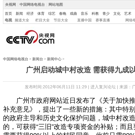
央视网
|
中国网络电视台
|
网站地图
首页
新闻
经济
体育
综艺
春晚
戏曲
音乐
科教
青少
文化
艺术
电视
频道大全
栏目大全
节目大全
直播中国
赛事直播
网络
中国网络电视台
>
新闻台
>
新闻中心
>
广州启动城中村改造 需获得九成
发布时间:2012年06月11日 11:29 |
进入复兴论坛
| 来源：
广州市政府网站近日发布了《关于加快推
补充意见》，提出了一些新的措施：其中特别
的政府主导和历史文化保护问题，城中村改
的，可获得“三旧”改造专项资金的补贴；而