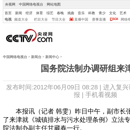
央视网
|
中国网络电视台
|
网站地图
首页
新闻
经济
体育
综艺
春晚
戏曲
音乐
科教
青少
文化
艺术
电视
频道大全
栏目大全
节目大全
直播中国
赛事直播
网络
中国网络电视台
>
新闻台
>
新闻中心
>
国务院法制办调研组来
发布时间:2012年06月09日 08:28 |
进入复兴
报 |
手机看视频
本报讯（记者 韩雯）昨日中午，副市长张
了来津就《城镇排水与污水处理条例》立法
院法制办副主任甘藏春一行。