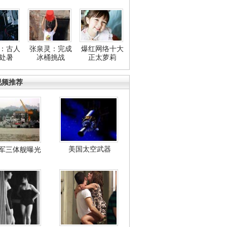
：古人
张泉灵：完成
爆红网络十大
处暑
冰桶挑战
正太萝莉
视频推荐
美国太空武器
军三体舰曝光