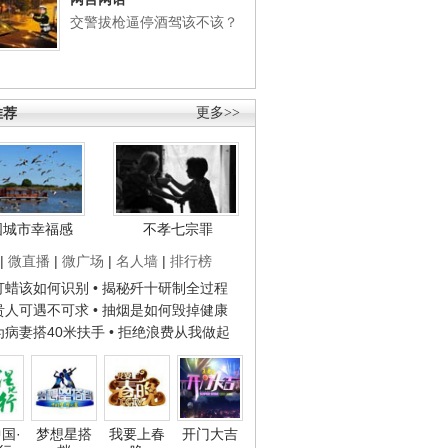
交警拔枪逼停酒驾该不该？
推荐
更多>>
国城市幸福感
不孝七宗罪
|
微直播
|
微广场
|
名人墙
|
排行榜
子打蜡该如何识别
• 揭秘歼十研制全过程
种贵人可遇不可求
• 抽烟是如何毁掉健康
人为病妻搭40米扶手
• 拒绝浪费从我做起
国·
梦想星搭
我要上春
开门大吉