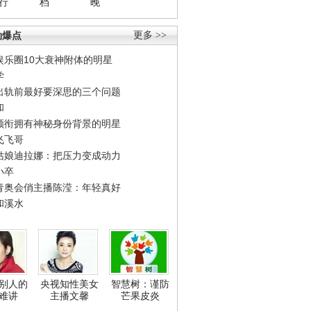
行
档
晚
劲爆点
更多 >>
娱乐圈10大衰神附体的明星
学
出轨前最好要深思的三个问题
和
领衔拥有神秘身份背景的明星
飞飞哥
姑娘迪拉娜：把压力变成动力
小卒
青奥会俏主播陈滢：年轻真好
和溪水
别人的
央视知性美女
智慧树：谨防
难讲
主播文馨
芒果皮炎