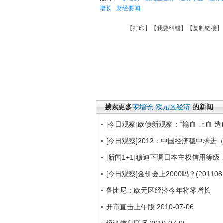
增长
财经要闻
【
打印
】【
我要纠错
】【
复制链接
】
搜索更多
零增长
欧元区经济
的新闻
[今日观察]欧债新观察：“输血 止血 造血
[今日观察]2012：中国经济稳中求进（2
[新闻1+1]穆迪下调日本主权信用等级！（
[今日观察]金价会上2000吗？(2011082
鲁比尼：欧元区经济今年将零增长
开市直击上午版 2010-07-06