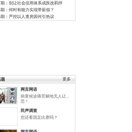
47期：别让社会信用体系成医改羁绊
46期：何时有能力实现带薪假？
45期：严控以人查房因何引热议
话题
更多
网言网语
病童候诊痛苦躺地无人让，
悲！
民声调查
您还看国足比赛吗？
网言网语