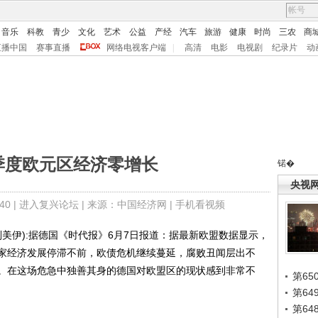
音乐
科教
青少
文化
艺术
公益
产经
汽车
旅游
健康
时尚
三农
商
直播中国
赛事直播
网络电视客户端
|
高清
电影
电视剧
纪录片
动
季度欧元区经济零增长
锘�
央视
0 |
进入复兴论坛
| 来源：中国经济网 |
手机看视频
美伊):据德国《时代报》6月7日报道：据最新欧盟数据显示，
家经济发展停滞不前，欧债危机继续蔓延，腐败丑闻层出不
。在这场危急中独善其身的德国对欧盟区的现状感到非常不
第65
第6
第6