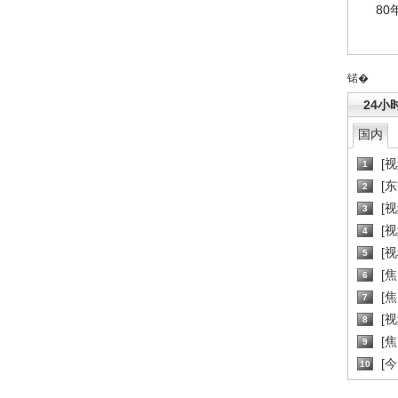
80
锘�
24小
国内
[
1
[
2
[
3
[
4
[
5
[
6
[焦
7
[
8
[
9
[
10