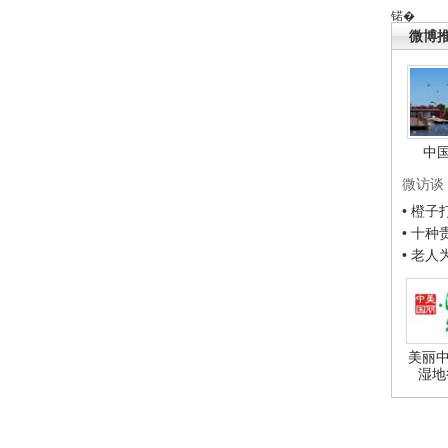
锘�
微博
中
微访谈
• 橙
• 十
• 老
美丽中
湿地