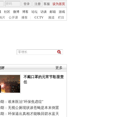
登录
注册
客服
设为首页
城
社区
微博
博客
论坛
访谈
邮箱
游戏
画片
公开课
播客
|
CCTV
频道
栏目
网评
更多
不戴口罩的元宵节彰显责
任
0期：谁来医治“环保焦虑症”
49期：无视公厕现状谈苍蝇是本末倒置
48期：环保逼出真相才能唤回碧水蓝天