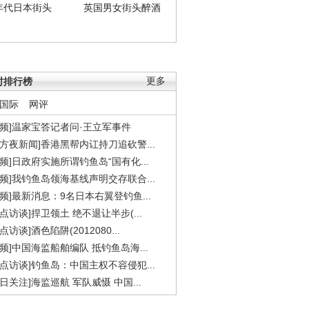
年代日本街头
英国男女街头醉酒
时排行榜
更多
国际
网评
视频]温家宝答记者问·王立军事件
东方夜新闻]香港黑帮内讧持刀追砍警...
视频]日政府实施所谓钓鱼岛“国有化...
视频]我钓鱼岛领海基线声明交存联合...
视频]最新消息：9名日本右翼登钓鱼...
焦点访谈]捍卫领土 绝不退让半步(...
点访谈]酒色陷阱(2012080...
视频]中国海监船舶编队 抵钓鱼岛海...
焦点访谈]钓鱼岛：中国主权不容侵犯...
今日关注]海监巡航 军队威慑 中国...