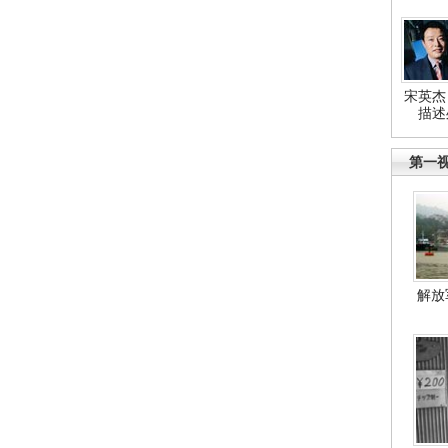
宋英杰
描述
第一
解放