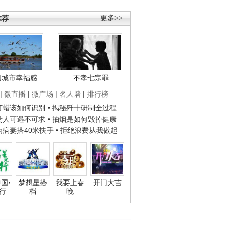
推荐
更多>>
国城市幸福感
不孝七宗罪
|
微直播
|
微广场
|
名人墙
|
排行榜
子打蜡该如何识别
• 揭秘歼十研制全过程
种贵人可遇不可求
• 抽烟是如何毁掉健康
人为病妻搭40米扶手
• 拒绝浪费从我做起
国·
梦想星搭
我要上春
开门大吉
行
档
晚