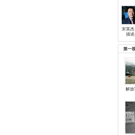
宋英杰
描述
第一
解放