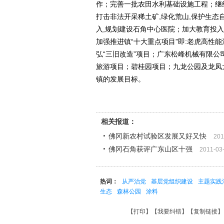
作；完善一批农田水利基础设施工程；继
打击非法开采稀土矿,绿化荒山,保护生
入,规划建设石角中心医院；加大教育投入
加强推进镇“十大重点项目”即:老虎高性
弘“三旧改造”项目；广东松峰机械有限
旅游项目；碧桂园项目；九龙公园及龙凤
镇的发展目标。
相关报道：
佛冈新农村试验区发展又好又快
201
佛冈石角获评广东山区十强
2011-03
热词：
从严治党
基层党组织建设
主题实践
生态
森林公园
涂料
【
打印
】【
我要纠错
】【
复制链接
】