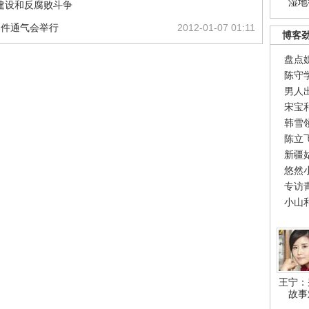
湿地
建设和反腐败斗争
案件通气会举行
2012-01-07 01:11
博客
盘点
陈守
男人
宋宝
韩雪
陈立
新疆
悠然
专访
小山
王宁：
故事