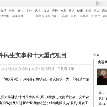
音乐
科教
青少
文化
艺术
公益
产经
汽车
旅游
健康
时尚
三农
商
直播中国
赛事直播
网络电视客户端
|
高清
电影
电视剧
纪录片
动
件民生实事和十大重点项目
锘�
央视
40 |
进入复兴论坛
| 来源：清远日报 |
手机看视频
胡秋芳)近日,佛冈县石角镇召开会议要求广大干部要从严治
第65
力推进镇“十件民生实事”,即:加快推进龙南片社会主义新农
第6
害的防控及引进新产业调整转型；继续巩固扶贫“双到”开发工
第6