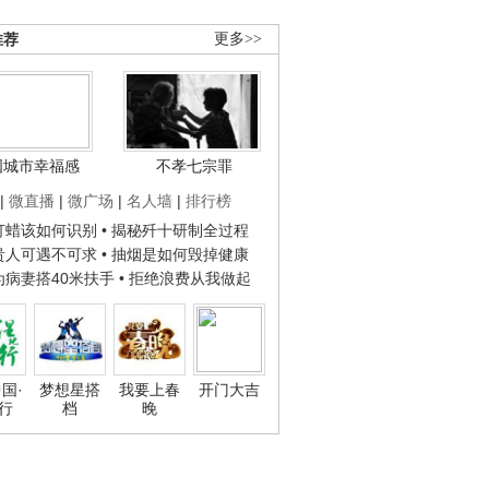
推荐
更多>>
国城市幸福感
不孝七宗罪
|
微直播
|
微广场
|
名人墙
|
排行榜
子打蜡该如何识别
• 揭秘歼十研制全过程
种贵人可遇不可求
• 抽烟是如何毁掉健康
人为病妻搭40米扶手
• 拒绝浪费从我做起
国·
梦想星搭
我要上春
开门大吉
行
档
晚