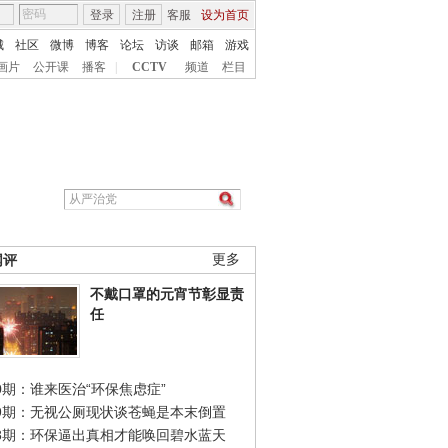
登录
注册
客服
设为首页
城
社区
微博
博客
论坛
访谈
邮箱
游戏
画片
公开课
播客
|
CCTV
频道
栏目
网评
更多
不戴口罩的元宵节彰显责
任
0期：谁来医治“环保焦虑症”
49期：无视公厕现状谈苍蝇是本末倒置
48期：环保逼出真相才能唤回碧水蓝天