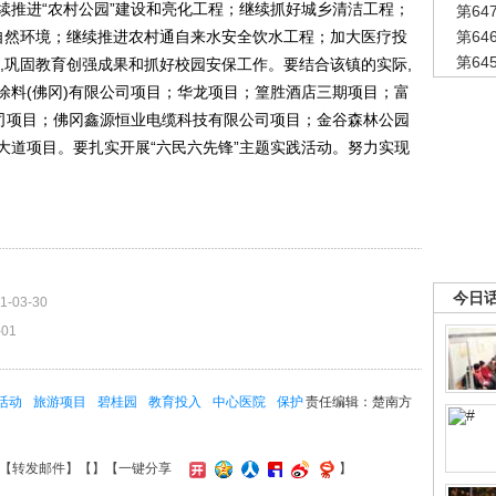
续推进“农村公园”建设和亮化工程；继续抓好城乡清洁工程；
第6
态自然环境；继续推进农村通自来水安全饮水工程；加大医疗投
第6
第6
,巩固教育创强成果和抓好校园安保工作。要结合该镇的实际,
能涂料(佛冈)有限公司项目；华龙项目；篁胜酒店三期项目；富
公司项目；佛冈鑫源恒业电缆科技有限公司项目；金谷森林公园
大道项目。要扎实开展“六民六先锋”主题实践活动。努力实现
今日
1-03-30
-01
活动
旅游项目
碧桂园
教育投入
中心医院
保护
责任编辑：楚南方
【
转发邮件
】【
】
【一键分享
】