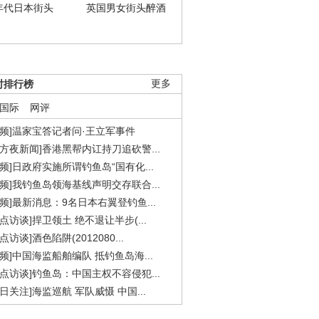
年代日本街头
英国男女街头醉酒
时排行榜
更多
国际
网评
视频]温家宝答记者问·王立军事件
东方夜新闻]香港黑帮内讧持刀追砍警...
视频]日政府实施所谓钓鱼岛“国有化...
视频]我钓鱼岛领海基线声明交存联合...
视频]最新消息：9名日本右翼登钓鱼...
焦点访谈]捍卫领土 绝不退让半步(...
点访谈]酒色陷阱(2012080...
视频]中国海监船舶编队 抵钓鱼岛海...
焦点访谈]钓鱼岛：中国主权不容侵犯...
今日关注]海监巡航 军队威慑 中国...