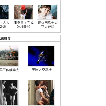
：古人
张泉灵：完成
爆红网络十大
处暑
冰桶挑战
正太萝莉
视频推荐
美国太空武器
军三体舰曝光