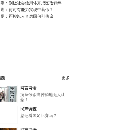
47期：别让社会信用体系成医改羁绊
46期：何时有能力实现带薪假？
45期：严控以人查房因何引热议
话题
更多
网言网语
病童候诊痛苦躺地无人让，
悲！
民声调查
您还看国足比赛吗？
网言网语