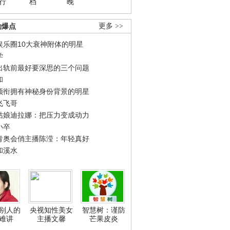
行
档
晚
劲爆点
更多 >>
娱乐圈10大衰神附体的明星
学
出轨前最好要深思的三个问题
和
领衔拥有神秘身份背景的明星
飞飞哥
姑娘迪拉娜：把压力变成动力
小卒
青奥会俏主播陈滢：年轻真好
和溪水
别人的
央视知性美女
智慧树：谨防
难讲
主播文馨
芒果皮炎