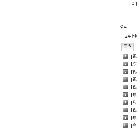
80
锘�
24小
国内
[
1
[
2
[
3
[
4
[
5
[
6
[焦
7
[
8
[
9
[
10