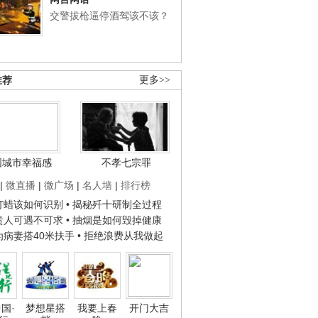
交警拔枪逼停酒驾该不该？
推荐
更多>>
国城市幸福感
不孝七宗罪
|
微直播
|
微广场
|
名人墙
|
排行榜
子打蜡该如何识别
• 揭秘歼十研制全过程
种贵人可遇不可求
• 抽烟是如何毁掉健康
人为病妻搭40米扶手
• 拒绝浪费从我做起
国·
梦想星搭
我要上春
开门大吉