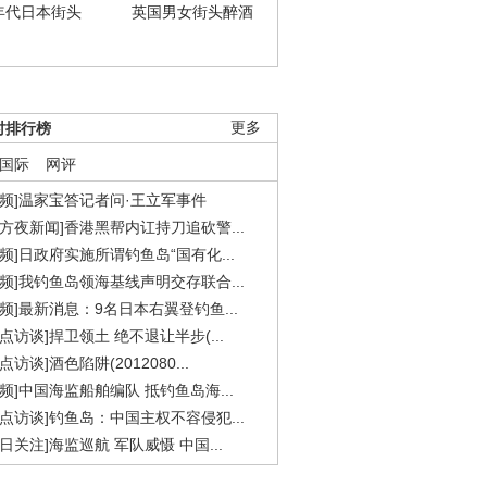
年代日本街头
英国男女街头醉酒
时排行榜
更多
国际
网评
视频]温家宝答记者问·王立军事件
东方夜新闻]香港黑帮内讧持刀追砍警...
视频]日政府实施所谓钓鱼岛“国有化...
视频]我钓鱼岛领海基线声明交存联合...
视频]最新消息：9名日本右翼登钓鱼...
焦点访谈]捍卫领土 绝不退让半步(...
点访谈]酒色陷阱(2012080...
视频]中国海监船舶编队 抵钓鱼岛海...
焦点访谈]钓鱼岛：中国主权不容侵犯...
今日关注]海监巡航 军队威慑 中国...