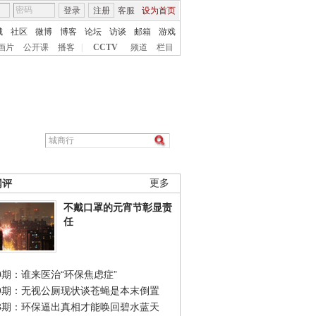
登录
注册
客服
设为首页
城
社区
微博
博客
论坛
访谈
邮箱
游戏
画片
公开课
播客
|
CCTV
频道
栏目
网评
更多
不戴口罩的元宵节彰显责
任
0期：谁来医治“环保焦虑症”
49期：无视公厕现状谈苍蝇是本末倒置
48期：环保逼出真相才能唤回碧水蓝天