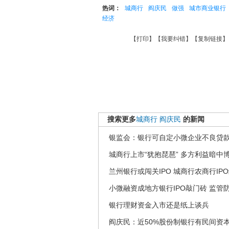
热词：
城商行
阎庆民
做强
城市商业银行
经济
【
打印
】【
我要纠错
】【
复制链接
】
搜索更多
城商行
阎庆民
的新闻
银监会：银行可自定小微企业不良贷
城商行上市“犹抱琵琶” 多方利益暗中
兰州银行或闯关IPO 城商行农商行IP
小微融资成地方银行IPO敲门砖 监管
银行理财资金入市还是纸上谈兵
阎庆民：近50%股份制银行有民间资