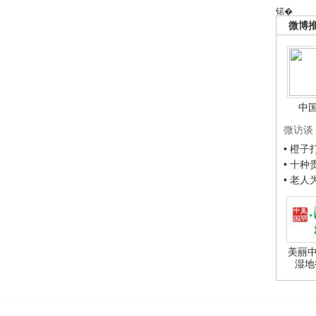
锘�
微博
中
微访谈
• 橙
• 十
• 老
美丽中
湿地