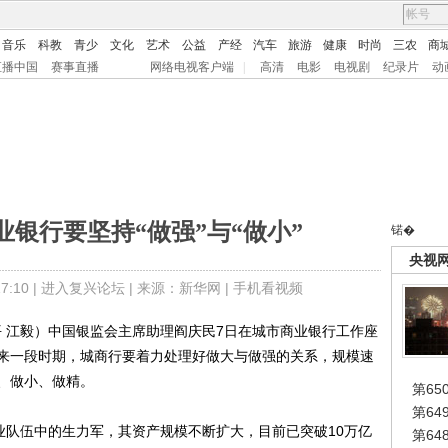
音乐
科教
青少
文化
艺术
公益
产经
汽车
旅游
健康
时尚
三农
商
直播中国
赛事直播
网络电视客户端
|
高清
电影
电视剧
纪录片
动
银行要坚持“做强”与“做小”
锘�
央视
:10 |
进入复兴论坛
| 来源：新华网 |
手机看视频
 江毅）中国银监会主席助理阎庆民7日在城市商业银行工作座
来一段时期，城商行要着力处理好做大与做强的关系，规模速
、做小、做精。
第65
第6
队伍中的生力军，其资产规模不断扩大，目前已突破10万亿
第6