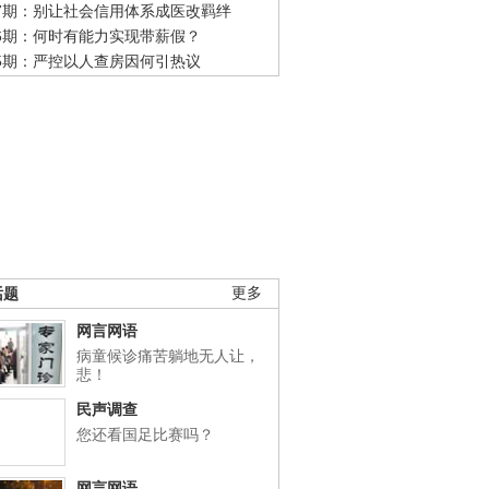
47期：别让社会信用体系成医改羁绊
46期：何时有能力实现带薪假？
45期：严控以人查房因何引热议
话题
更多
网言网语
病童候诊痛苦躺地无人让，
悲！
民声调查
您还看国足比赛吗？
网言网语