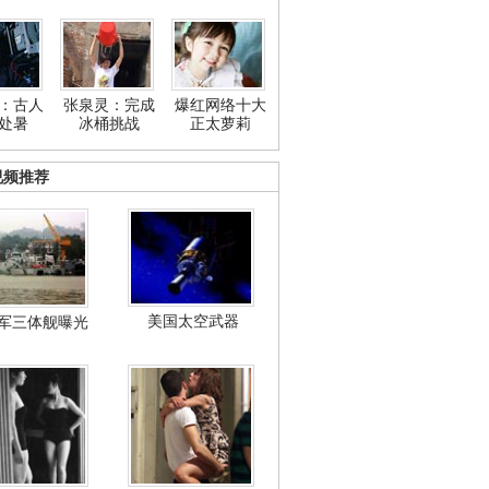
：古人
张泉灵：完成
爆红网络十大
处暑
冰桶挑战
正太萝莉
视频推荐
美国太空武器
军三体舰曝光