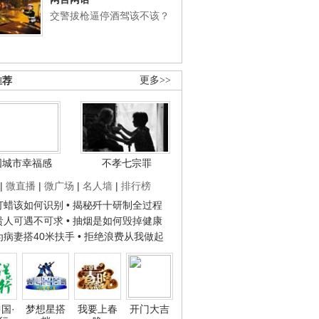
交警拔枪逼停酒驾该不该？
推荐
更多>>
国城市幸福感
不孝七宗罪
|
微直播
|
微广场
|
名人墙
|
排行榜
子打蜡该如何识别
• 揭秘歼十研制全过程
种贵人可遇不可求
• 抽烟是如何毁掉健康
人为病妻搭40米扶手
• 拒绝浪费从我做起
国·
梦想星搭
我要上春
开门大吉