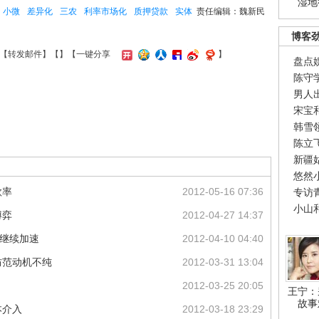
湿地
小微
差异化
三农
利率市场化
质押贷款
实体
责任编辑：魏新民
博客
【
转发邮件
】【
】
【一键分享
】
盘点
陈守
男人
宋宝
韩雪
陈立
新疆
悠然
款率
2012-05-16 07:36
专访
小山
博弈
2012-04-27 14:37
O继续加速
2012-04-10 04:40
防范动机不纯
2012-03-31 13:04
2012-03-25 20:05
王宁：
故事
本介入
2012-03-18 23:29