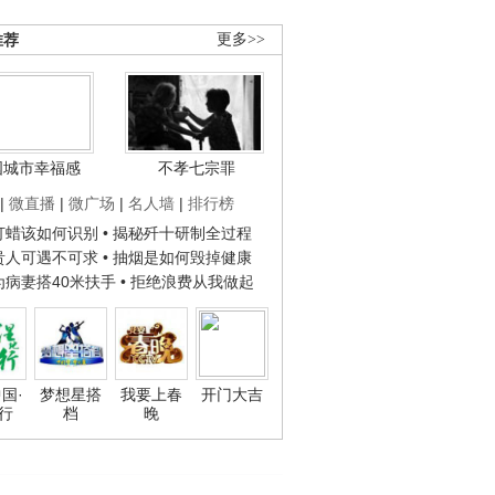
推荐
更多>>
国城市幸福感
不孝七宗罪
|
微直播
|
微广场
|
名人墙
|
排行榜
子打蜡该如何识别
• 揭秘歼十研制全过程
种贵人可遇不可求
• 抽烟是如何毁掉健康
人为病妻搭40米扶手
• 拒绝浪费从我做起
国·
梦想星搭
我要上春
开门大吉
行
档
晚