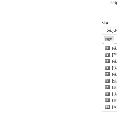
80
锘�
24小
国内
[
1
[
2
[
3
[
4
[
5
[
6
[焦
7
[
8
[
9
[
10