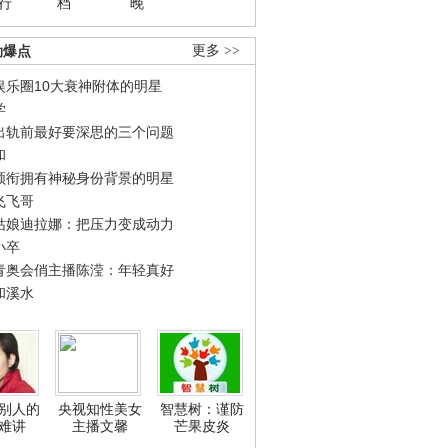
行
档
晚
劲爆点
更多 >>
娱乐圈10大衰神附体的明星
学
出轨前最好要深思的三个问题
和
领衔拥有神秘身份背景的明星
飞飞哥
姑娘迪拉娜：把压力变成动力
小卒
青奥会俏主播陈滢：年轻真好
和溪水
别人的
央视知性美女
智慧树：谨防
难讲
主播文馨
芒果皮炎