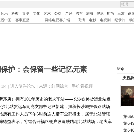
音乐
科教
青少
文化
艺术
公益
产经
汽车
旅游
健康
时尚
三农
商
直播中国
赛事直播
网络电视客户端
|
高清
电影
电视剧
纪录片
动
划保护：会保留一些记忆元素
锘�
央视
04 |
进入复兴论坛
| 来源：红网综合 |
手机看视频
斯茅庚）拥有101年历史的老火车站――长沙铁路货运北站退
时。长沙北站货运车间党支部书记尹新建，握着长沙城投铁路站场
站所有工作人员下午6时前连人带车全部撤出，属于北站管辖
第65
陈德益表示，将结合开福区棚户改造铁路老北站站场，老火车
第6
第6