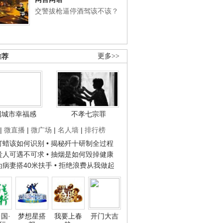
交警拔枪逼停酒驾该不该？
推荐
更多>>
国城市幸福感
不孝七宗罪
|
微直播
|
微广场
|
名人墙
|
排行榜
子打蜡该如何识别
• 揭秘歼十研制全过程
种贵人可遇不可求
• 抽烟是如何毁掉健康
人为病妻搭40米扶手
• 拒绝浪费从我做起
国·
梦想星搭
我要上春
开门大吉