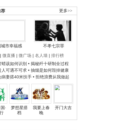
推荐
更多>>
国城市幸福感
不孝七宗罪
|
微直播
|
微广场
|
名人墙
|
排行榜
子打蜡该如何识别
• 揭秘歼十研制全过程
种贵人可遇不可求
• 抽烟是如何毁掉健康
人为病妻搭40米扶手
• 拒绝浪费从我做起
国·
梦想星搭
我要上春
开门大吉
行
档
晚