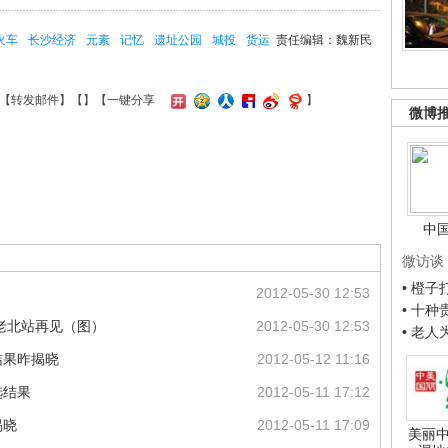
火车
长沙经济
元素
记忆
遗址公园
城投
货运
责任编辑：魏新民
【
转发邮件
】【
】
【一键分享
】
微博
中
微访谈
• 橙
2012-05-30 12:53
• 十
老北站再见（图）
2012-05-30 12:53
• 老
结果昨揭晓
2012-05-12 11:16
选结果
2012-05-11 17:12
揭晓
2012-05-11 17:09
美丽中