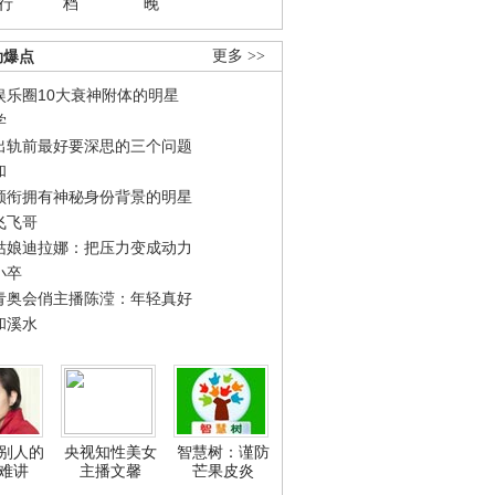
行
档
晚
劲爆点
更多 >>
娱乐圈10大衰神附体的明星
学
出轨前最好要深思的三个问题
和
领衔拥有神秘身份背景的明星
飞飞哥
姑娘迪拉娜：把压力变成动力
小卒
青奥会俏主播陈滢：年轻真好
和溪水
别人的
央视知性美女
智慧树：谨防
难讲
主播文馨
芒果皮炎