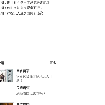
47期：别让社会信用体系成医改羁绊
46期：何时有能力实现带薪假？
45期：严控以人查房因何引热议
话题
更多
网言网语
病童候诊痛苦躺地无人让，
悲！
民声调查
您还看国足比赛吗？
网言网语