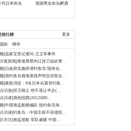
年代日本街头
英国男女街头醉酒
时排行榜
更多
国际
网评
视频]温家宝答记者问·王立军事件
东方夜新闻]香港黑帮内讧持刀追砍警...
视频]日政府实施所谓钓鱼岛“国有化...
视频]我钓鱼岛领海基线声明交存联合...
视频]最新消息：9名日本右翼登钓鱼...
焦点访谈]捍卫领土 绝不退让半步(...
点访谈]酒色陷阱(2012080...
视频]中国海监船舶编队 抵钓鱼岛海...
焦点访谈]钓鱼岛：中国主权不容侵犯...
今日关注]海监巡航 军队威慑 中国...