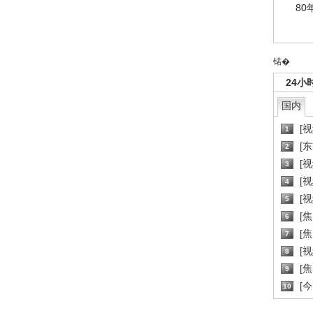
80
锘�
24小
国内
[
1
[
2
[
3
[
4
[
5
[
6
[焦
7
[
8
[
9
[
10