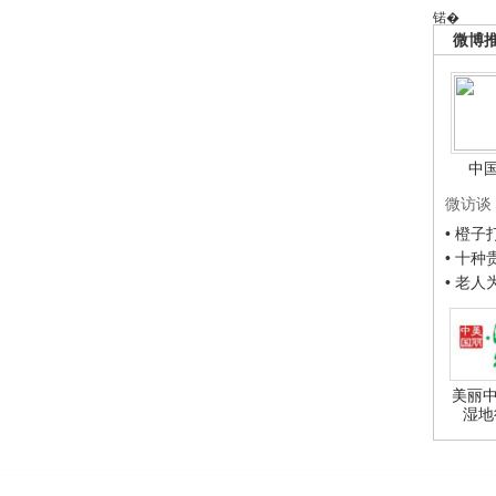
锘�
微博
中
微访谈
• 橙
• 十
• 老
美丽中
湿地