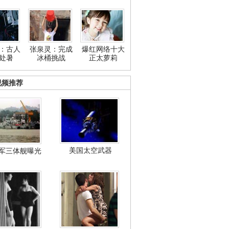
：古人
张泉灵：完成
爆红网络十大
处暑
冰桶挑战
正太萝莉
视频推荐
美国太空武器
军三体舰曝光