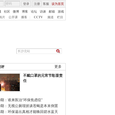
登录
注册
客服
设为首页
城
社区
微博
博客
论坛
访谈
邮箱
游戏
画片
公开课
播客
|
CCTV
频道
栏目
网评
更多
不戴口罩的元宵节彰显责
任
0期：谁来医治“环保焦虑症”
49期：无视公厕现状谈苍蝇是本末倒置
48期：环保逼出真相才能唤回碧水蓝天