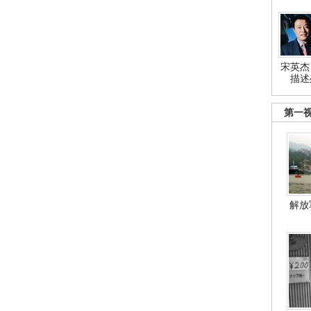
宋英杰
描述
第一
解放