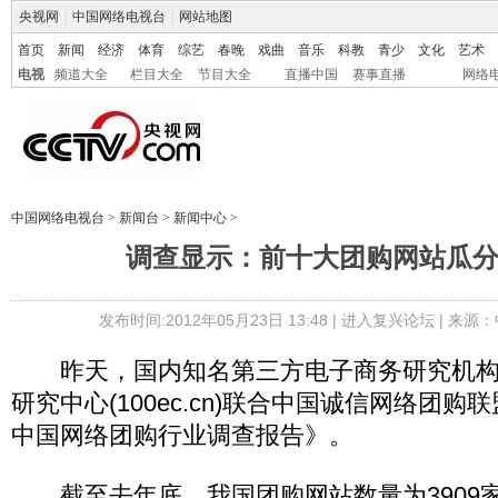
央视网
|
中国网络电视台
|
网站地图
首页
新闻
经济
体育
综艺
春晚
戏曲
音乐
科教
青少
文化
艺术
电视
频道大全
栏目大全
节目大全
直播中国
赛事直播
网络
中国网络电视台
>
新闻台
>
新闻中心
>
调查显示：前十大团购网站瓜
发布时间:2012年05月23日 13:48 |
进入复兴论坛
| 来源：
昨天，国内知名第三方电子商务研究机构
研究中心(100ec.cn)联合中国诚信网络团购
中国网络团购行业调查报告》。
截至去年底，我国团购网站数量为3909家，